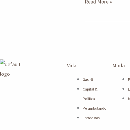
Read More »
Vida
Moda
Gastrô
P
Capital &
E
Política
M
Perambulando
Entrevistas