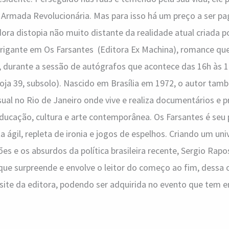
 Armada Revolucionária. Mas para isso há um preço a ser pag
ora distopia não muito distante da realidade atual criada 
rigante em Os Farsantes (Editora Ex Machina), romance que 
 durante a sessão de autógrafos que acontece das 16h às 19
 loja 39, subsolo). Nascido em Brasília em 1972, o autor tam
isual no Rio de Janeiro onde vive e realiza documentários e
cação, cultura e arte contemporânea. Os Farsantes é seu pr
 ágil, repleta de ironia e jogos de espelhos. Criando um uni
ões e os absurdos da política brasileira recente, Sergio Rap
ue surpreende e envolve o leitor do começo ao fim, dessa 
 site da editora, podendo ser adquirida no evento que tem e