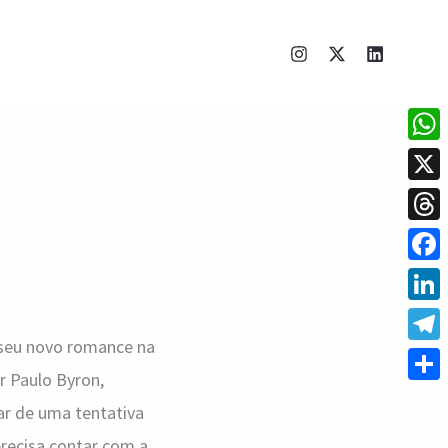
What
X
Thre
Face
Linke
 seu novo romance na
Tele
r Paulo Byron,
Shar
ar de uma tentativa
precisa contar com a