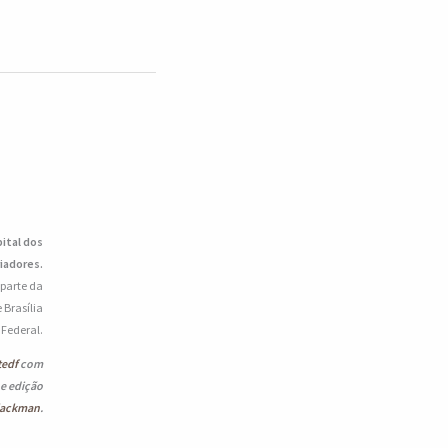
pital dos
iadores.
 parte da
 Brasília
o Federal.
tedf
com
 e edição
lackman
.