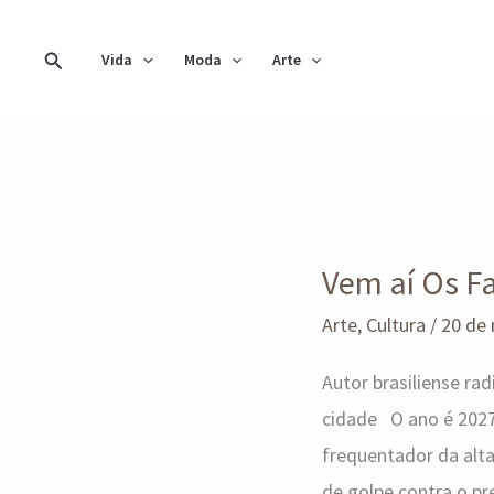
Ir
para
Pesquisar
Vida
Moda
Arte
o
conteúdo
Vem
aí
Vem aí Os F
Os
Farsantes
Arte
,
Cultura
/
20 de
de
Autor brasiliense r
Sergio
cidade O ano é 2027.
Raposo
frequentador da alta
de golpe contra o pr