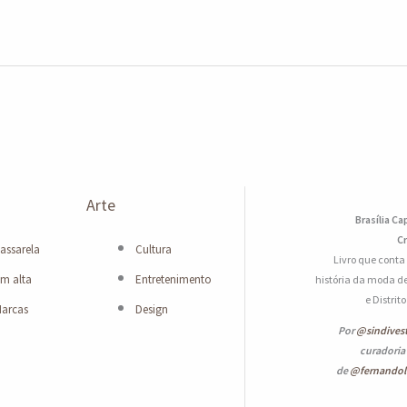
Arte
Brasília Ca
Cr
assarela
Cultura
Livro que conta
m alta
Entretenimento
história da moda de
e Distrit
arcas
Design
Por
@sindives
curadoria
de
@fernando