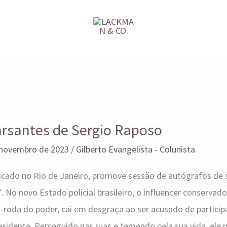
arsantes de Sergio Raposo
 novembro de 2023
/
Gilberto Evangelista - Colunista
adicado no Rio de Janeiro, promove sessão de autógrafos de
 No novo Estado policial brasileiro, o influencer conservado
-roda do poder, cai em desgraça ao ser acusado de particip
esidente. Perseguido nas ruas e temendo pela sua vida, ele 