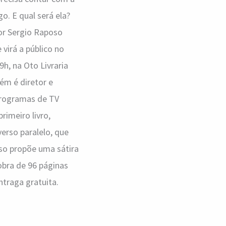
o. E qual será ela?
por Sergio Raposo
virá a público no
h, na Oto Livraria
bém é diretor e
 programas de TV
imeiro livro,
verso paralelo, que
oso propõe uma sátira
obra de 96 páginas
ntraga gratuita.