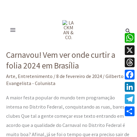
Ir
para
Pesq
o
conteúdo
Carnavou!
What
Carnavou! Vem ver onde curtir a
Vem
X
folia 2024 em Brasília
ver
Thre
onde
Arte
,
Entretenimento
/
8 de fevereiro de 2024
/
Gilberto
curtir
Evangelista - Colunista
Face
a
Linke
A maior festa popular do mundo tem programação
folia
intensa no Distrito Federal, conquistando as ruas, bares e
Tele
2024
clubes Que tal a gente começar esse texto entrando em
em
Share
acordo que a qualidade do Carnaval no Distrito Federal é
Brasília
muito boa? Afinal, já se foi o tempo que era preciso sair de