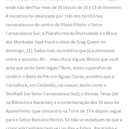
onde irão desfilar mais de 30 blocos de 10 a 13 de fevereiro.
A iniciativa foi idealizada por três dos territórios
carnavalescos do centro do Plano Piloto: o Setor
Carnavalesco Sul, a Plataforma da Diversidade e o Bloco
das Montadas (que trará o show de Grag Queen no
domingo, 11). Saiba mais na matéria que já publicamos
sobre o assunto. Ah… mas cita aí alguns Blocos que você
acha que serão bem legais? Bom, estou superafim de
conferir o Baile da Piki em Águas Claras; acredito que o
CarnaRock, em Ceilândia, vai causar; assim como o
DesMaiô (no Setor Carnavalesco Sul); o Divinas Tetas (ali
na Biblioteca Nacional); e a comemoração dos 10 anos do
Aparelhinho (que concentra na Torre de TV e depois segue
para o Setor Bancário Norte). Só não se esqueçam de que a
criançada também tem vez no Pais e Filhos, Baratinha e