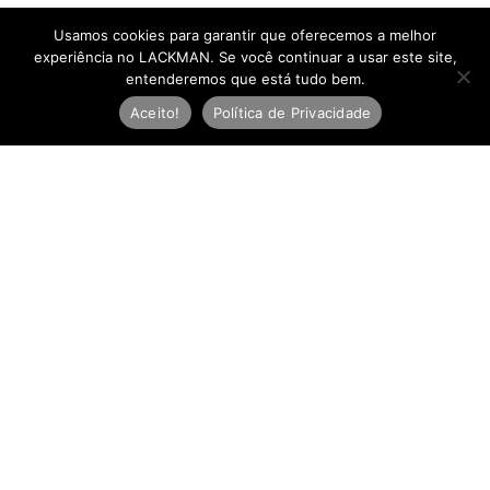
Usamos cookies para garantir que oferecemos a melhor
experiência no LACKMAN. Se você continuar a usar este site,
entenderemos que está tudo bem.
Aceito!
Política de Privacidade
Newsletter
E
-
m
Inscreva-se
a
i
l