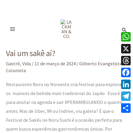
Ir
para
Pesq
o
conteúdo
Vai
What
Vai um sakê aí?
um
X
sakê
Gastrô
,
Vida
/
11 de março de 2024
/
Gilberto Evangelista -
Thre
Colunista
aí?
Face
Restaurante Noru no Noroeste cria festival para explorar
os nuances da bebida mais tradicional do Japão Essa é
Linke
para anotar na agenda e sair #PERAMBULANDO o quanto
Tele
antes. Mas de Uber, 99 ou Indrive, viu galera? É que o
Share
Festival de Sakês no Noru Sushi é a ocasião perfeita para
quem busca experiências gastronômicas únicas. Por