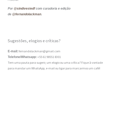
Por
@sindivestedf
com curadoria e edição
de
@fernandolackman
.
Sugestões, elogios e críticas?
fernandolackman@gmail.com
E-mail:
+55 61 98551 8301
Telefone/Whatsapp:
Tem uma pauta para sugerir, um elogio ou uma crítica? Fique à vontade
para mandar um WhatsApp, e-mail ou ligar para marcarmos um café!