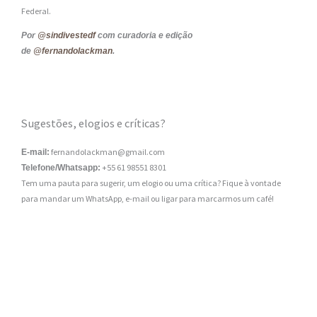
Federal.
Por
@sindivestedf
com curadoria e edição
de
@fernandolackman
.
Sugestões, elogios e críticas?
fernandolackman@gmail.com
E-mail:
+55 61 98551 8301
Telefone/Whatsapp:
Tem uma pauta para sugerir, um elogio ou uma crítica? Fique à vontade
para mandar um WhatsApp, e-mail ou ligar para marcarmos um café!