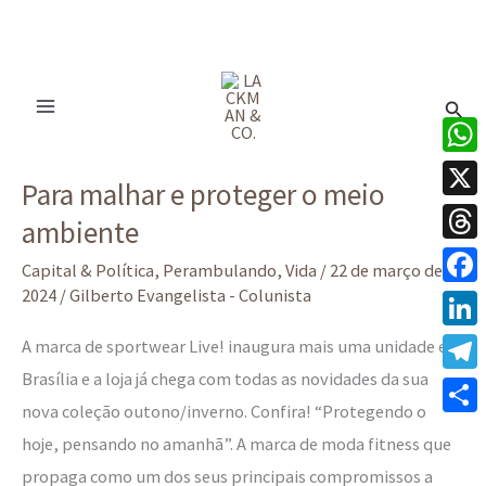
Ir
para
Pesq
o
conteúdo
Para
What
Para malhar e proteger o meio
malhar
X
ambiente
e
Thre
proteger
Capital & Política
,
Perambulando
,
Vida
/
22 de março de
o
2024
/
Gilberto Evangelista - Colunista
Face
meio
Linke
A marca de sportwear Live! inaugura mais uma unidade em
ambiente
Brasília e a loja já chega com todas as novidades da sua
Tele
nova coleção outono/inverno. Confira! “Protegendo o
Share
hoje, pensando no amanhã”. A marca de moda fitness que
propaga como um dos seus principais compromissos a