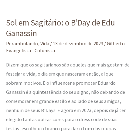
Sol
Sol em Sagitário: o B’Day de Edu
em
Ganassin
Sagitário:
o
Perambulando
,
Vida
/
13 de dezembro de 2023
/
Gilberto
B’Day
Evangelista - Colunista
de
Dizem que os sagitarianos são aqueles que mais gostam de
Edu
festejar a vida, o dia em que nasceram então, aí que
Ganassin
sobram motivos. E o influencer e promoter Eduardo
Ganassin é a quintessência do seu signo, não deixando de
comemorar em grande estilo e ao lado de seus amigos,
nenhum de seus B’Days. E agora em 2023, depois de já ter
elegido tantas outras cores para o dress code de suas
festas, escolheu o branco para dar o tom das roupas