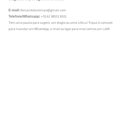
fernandolackman@gmail.com
E-mail:
+55 61 98551 8301
Telefone/Whatsapp:
Tem uma pauta para sugerir, um elogio ou uma crítica? Fique à vontade
para mandar um WhatsApp, e-mail ou ligar para marcarmos um café!