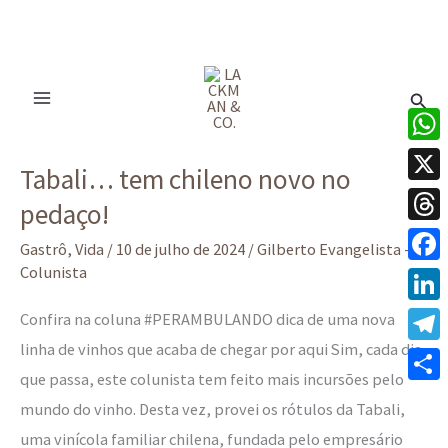
Ir
para
Pesq
o
conteúdo
Tabali…
What
Tabali… tem chileno novo no
tem
X
pedaço!
chileno
Thre
novo
Gastrô
,
Vida
/
10 de julho de 2024
/
Gilberto Evangelista -
no
Colunista
Face
pedaço!
Linke
Confira na coluna #PERAMBULANDO dica de uma nova
linha de vinhos que acaba de chegar por aqui Sim, cada dia
Tele
que passa, este colunista tem feito mais incursões pelo
Share
mundo do vinho. Desta vez, provei os rótulos da Tabali,
uma vinícola familiar chilena, fundada pelo empresário