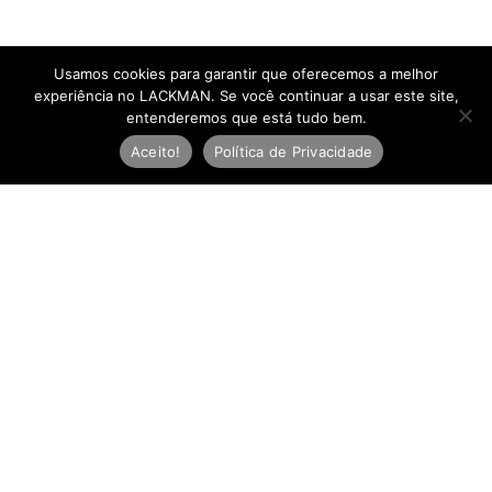
Usamos cookies para garantir que oferecemos a melhor
experiência no LACKMAN. Se você continuar a usar este site,
entenderemos que está tudo bem.
Aceito!
Política de Privacidade
Newsletter
E
-
m
Inscreva-se
a
i