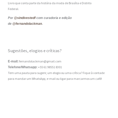
Livro que conta parte da história da moda de Brasília e Distrito
Federal.
Por
@sindivestedf
com curadoria e edição
de
@fernandolackman
.
Sugestões, elogios e críticas?
fernandolackman@gmail.com
E-mail:
+55 61 98551 8301
Telefone/Whatsapp:
Tem uma pauta para sugerir, um elogio ou uma crítica? Fique à vontade
para mandar um WhatsApp, e-mail ou ligar para marcarmos um café!