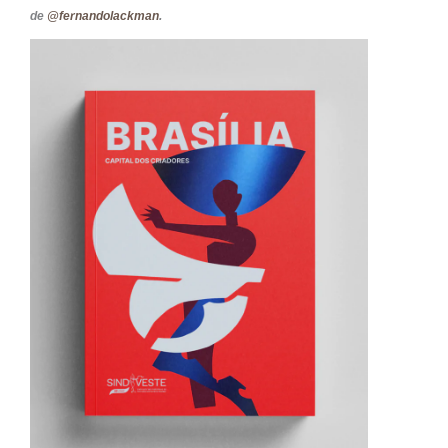
de
@fernandolackman
.