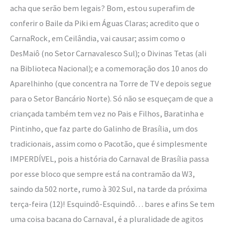
acha que serão bem legais? Bom, estou superafim de
conferir o Baile da Piki em Águas Claras; acredito que o
CarnaRock, em Ceilândia, vai causar; assim como o
DesMaiô (no Setor Carnavalesco Sul); o Divinas Tetas (ali
na Biblioteca Nacional); e a comemoração dos 10 anos do
Aparelhinho (que concentra na Torre de TV e depois segue
para o Setor Bancário Norte). Só não se esqueçam de que a
criançada também tem vez no Pais e Filhos, Baratinha e
Pintinho, que faz parte do Galinho de Brasília, um dos
tradicionais, assim como o Pacotão, que é simplesmente
IMPERDÍVEL, pois a história do Carnaval de Brasília passa
por esse bloco que sempre está na contramão da W3,
saindo da 502 norte, rumo à 302 Sul, na tarde da próxima
terça-feira (12)! Esquindô-Esquindô… bares e afins Se tem
uma coisa bacana do Carnaval, é a pluralidade de agitos