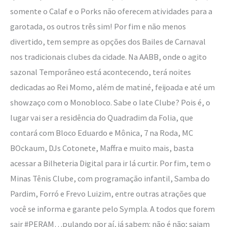
somente o Calaf e o Porks não oferecem atividades para a
garotada, os outros três sim! Por fim e não menos
divertido, tem sempre as opções dos Bailes de Carnaval
nos tradicionais clubes da cidade. Na AABB, onde o agito
sazonal Temporâneo está acontecendo, terá noites
dedicadas ao Rei Momo, além de matiné, feijoada e até um
showzaço com o Monobloco. Sabe o Iate Clube? Pois é, o
lugar vai ser a residência do Quadradim da Folia, que
contará com Bloco Eduardo e Mônica, 7 na Roda, MC
BOckaum, DJs Cotonete, Maffra e muito mais, basta
acessar a Bilheteria Digital para ir lá curtir. Por fim, tem o
Minas Tênis Clube, com programação infantil, Samba do
Pardim, Forró e Frevo Luizim, entre outras atrações que
você se informa e garante pelo Sympla. A todos que forem
sair #PERAM…pulando por aí, já sabem: não é não; saiam