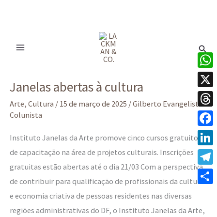
Ir
para
Pesq
o
conteúdo
Janelas
What
Janelas abertas à cultura
abertas
X
à
Arte
,
Cultura
/
15 de março de 2025
/
Gilberto Evangelista -
Thre
Colunista
cultura
Face
Instituto Janelas da Arte promove cinco cursos gratuitos
de capacitação na área de projetos culturais. Inscrições
Linke
gratuitas estão abertas até o dia 21/03 Com a perspectiva
Tele
de contribuir para qualificação de profissionais da cultura
Share
e economia criativa de pessoas residentes nas diversas
regiões administrativas do DF, o Instituto Janelas da Arte,