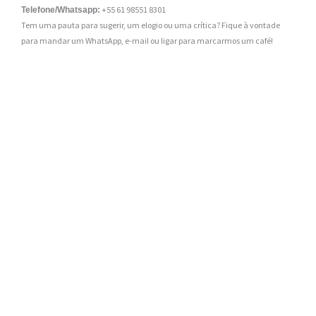
+55 61 98551 8301
Telefone/Whatsapp:
Tem uma pauta para sugerir, um elogio ou uma crítica? Fique à vontade
para mandar um WhatsApp, e-mail ou ligar para marcarmos um café!