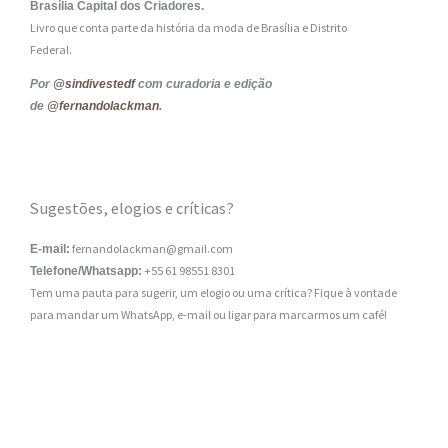
Brasília Capital dos Criadores.
Livro que conta parte da história da moda de Brasília e Distrito
Federal.
Por
@sindivestedf
com curadoria e edição
de
@fernandolackman
.
Sugestões, elogios e críticas?
fernandolackman@gmail.com
E-mail:
+55 61 98551 8301
Telefone/Whatsapp:
Tem uma pauta para sugerir, um elogio ou uma crítica? Fique à vontade
para mandar um WhatsApp, e-mail ou ligar para marcarmos um café!