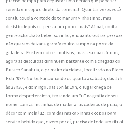
preciso pompa para degustar uma bebida que pode ser
de
servida em copo e direto da torneira! Quantas vezes você
Brasília
sentiu aquela vontade de tomar um vinhozinho, mas
desistiu depois de pensar um pouco mais? Afinal, muita
gente acha chato beber sozinho, enquanto outras pessoas
não querem deixar a garrafa muito tempo na porta da
geladeira. Existem outros motivos, mas seja quais forem,
agora as desculpas diminuem bastante com a chegada do
Buteco Sanabria, o primeiro da cidade, localizado no Bloco
F da 708/9 Norte. Funcionando de quarta a sábado, das 17h
às 23h30, e domingo, das 15h às 19h, o lugar chega de
forma despretensiosa, trazendo um “u” na grafia de seu
nome, com as mesinhas de madeira, as cadeiras de praia, o
décor com meia luz, comidas nas caixinhas e copos para
servir a bebida que, dizem por aí, precisa de todo um ritual