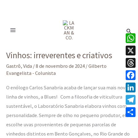
Ir
para
Pesq
o
conteúdo
Vinhos:
What
Vinhos: irreverentes e criativos
irreverentes
X
e
Gastrô
,
Vida
/
8 de novembro de 2024
/
Gilberto
Thre
Evangelista - Colunista
criativos
Face
O enólogo Carlos Sanabria acaba de lançar sua mais nova
linha de vinhos, a Blues! Com a filosofia de viticultura
Linke
sustentável, o Laboratório Sanabria elabora vinhos com
Tele
personalidade. Sempre de olho no pequeno produtor, ele
Share
escolhe uvas provenientes de pequenas parcelas de
vinhedos distintos em Bento Gonçalves, no Rio Grande do