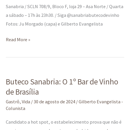
Sanabria / SCLN 708/9, Bloco F, loja 29 – Asa Norte / Quarta
a sábado – 17h às 23h30. / Siga @sanabriabutecodevinho
Fotos: Ju Morgado (capa) e Gilberto Evangelista
Read More »
Buteco
Buteco Sanabria: O 1º Bar de Vinho
Sanabria:
de Brasília
O
1º
Gastrô
,
Vida
/
30 de agosto de 2024
/
Gilberto Evangelista -
Bar
Colunista
de
Candidato a hot spot, o estabelecimento prova que não é
Vinho