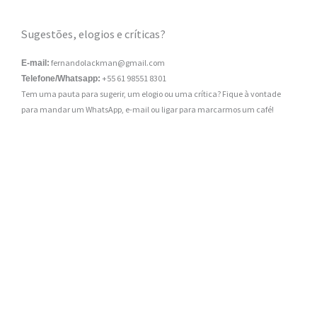
Sugestões, elogios e críticas?
fernandolackman@gmail.com
E-mail:
+55 61 98551 8301
Telefone/Whatsapp:
Tem uma pauta para sugerir, um elogio ou uma crítica? Fique à vontade
para mandar um WhatsApp, e-mail ou ligar para marcarmos um café!