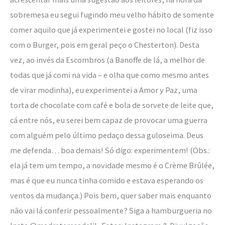
sobremesa eu segui fugindo meu velho hábito de somente
comer aquilo que já experimentei e gostei no local (fiz isso
com o Burger, pois em geral peço o Chesterton). Desta
vez, ao invés da Escombros (a Banoffe de lá, a melhor de
todas que já comi na vida – e olha que como mesmo antes
de virar modinha), eu experimentei a Amor y Paz, uma
torta de chocolate com café e bola de sorvete de leite que,
cá entre nós, eu serei bem capaz de provocar uma guerra
com alguém pelo último pedaço dessa guloseima. Deus
me defenda… boa demais! Só digo: experimentem! (Obs.:
ela já tem um tempo, a novidade mesmo é o Crème Brûlée,
mas é que eu nunca tinha comido e estava esperando os
ventos da mudança.) Pois bem, quer saber mais enquanto
não vai lá conferir pessoalmente? Siga a hamburgueria no