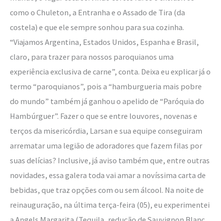
como o Chuleton, a Entranha e o Assado de Tira (da
costela) e que ele sempre sonhou para sua cozinha.
“Viajamos Argentina, Estados Unidos, Espanha e Brasil,
claro, para trazer para nossos paroquianos uma
experiência exclusiva de carne”, conta. Deixa eu explicar já o
termo “paroquianos”, pois a “hamburgueria mais pobre
do mundo” também já ganhou o apelido de “Paróquia do
Hambúrguer”. Fazer o que se entre louvores, novenas e
terços da misericórdia, Larsan e sua equipe conseguiram
arrematar uma legião de adoradores que fazem filas por
suas delícias? Inclusive, já aviso também que, entre outras
novidades, essa galera toda vai amar a novíssima carta de
bebidas, que traz opções com ou sem álcool. Na noite de
reinauguração, na última terça-feira (05), eu experimentei
a Angels Margarita (Tequila, redução de Sauvignon Blanc,