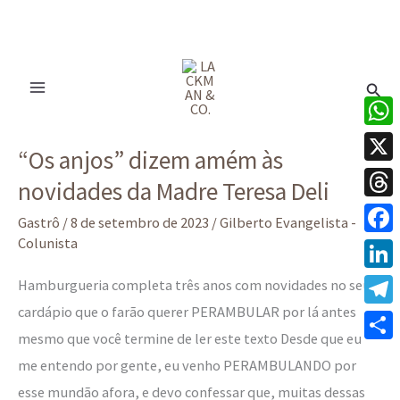
Ir
para
Pesq
o
conteúdo
“Os
What
“Os anjos” dizem amém às
anjos”
X
novidades da Madre Teresa Deli
dizem
Thre
amém
Gastrô
/
8 de setembro de 2023
/
Gilberto Evangelista -
às
Colunista
Face
novidades
Linke
Hamburgueria completa três anos com novidades no seu
da
cardápio que o farão querer PERAMBULAR por lá antes
Tele
Madre
mesmo que você termine de ler este texto Desde que eu
Teresa
Share
me entendo por gente, eu venho PERAMBULANDO por
Deli
esse mundão afora, e devo confessar que, muitas dessas