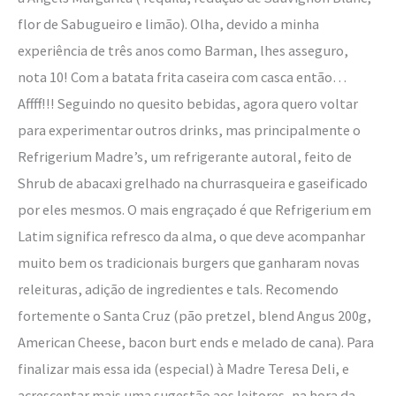
flor de Sabugueiro e limão). Olha, devido a minha
experiência de três anos como Barman, lhes asseguro,
nota 10! Com a batata frita caseira com casca então…
Affff!!! Seguindo no quesito bebidas, agora quero voltar
para experimentar outros drinks, mas principalmente o
Refrigerium Madre’s, um refrigerante autoral, feito de
Shrub de abacaxi grelhado na churrasqueira e gaseificado
por eles mesmos. O mais engraçado é que Refrigerium em
Latim significa refresco da alma, o que deve acompanhar
muito bem os tradicionais burgers que ganharam novas
releituras, adição de ingredientes e tals. Recomendo
fortemente o Santa Cruz (pão pretzel, blend Angus 200g,
American Cheese, bacon burt ends e melado de cana). Para
finalizar mais essa ida (especial) à Madre Teresa Deli, e
acrescentar mais uma sugestão aos leitores, na hora da