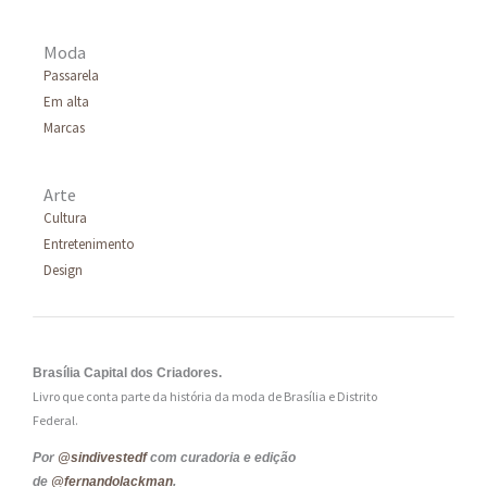
Moda
Passarela
Em alta
Marcas
Arte
Cultura
Entretenimento
Design
Brasília Capital dos Criadores.
Livro que conta parte da história da moda de Brasília e Distrito
Federal.
Por
@sindivestedf
com curadoria e edição
de
@fernandolackman
.