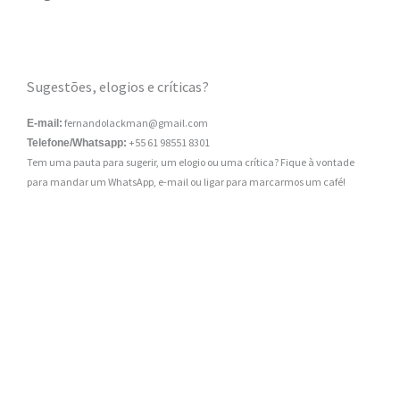
Sugestões, elogios e críticas?
fernandolackman@gmail.com
E-mail:
+55 61 98551 8301
Telefone/Whatsapp:
Tem uma pauta para sugerir, um elogio ou uma crítica? Fique à vontade
para mandar um WhatsApp, e-mail ou ligar para marcarmos um café!