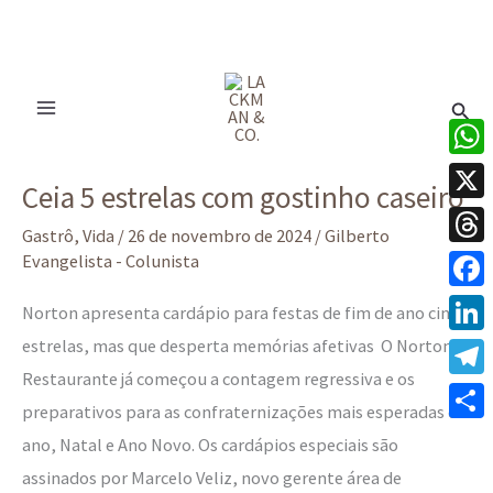
Ir
para
Pesq
o
conteúdo
Ceia
What
Ceia 5 estrelas com gostinho caseiro
5
X
estrelas
Gastrô
,
Vida
/
26 de novembro de 2024
/
Gilberto
Thre
Evangelista - Colunista
com
gostinho
Face
Norton apresenta cardápio para festas de fim de ano cinco
caseiro
estrelas, mas que desperta memórias afetivas O Norton
Linke
Restaurante já começou a contagem regressiva e os
Tele
preparativos para as confraternizações mais esperadas do
Share
ano, Natal e Ano Novo. Os cardápios especiais são
assinados por Marcelo Veliz, novo gerente área de