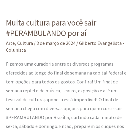
Muita
Muita cultura para você sair
cultura
#PERAMBULANDO por aí
para
você
Arte
,
Cultura
/
8 de março de 2024
/
Gilberto Evangelista -
sair
Colunista
#PERAMBULANDO
Fizemos uma curadoria entre os diversos programas
por
oferecidos ao longo do final de semana na capital federal e
aí
tem opções para todos os gostos. Confira! Um final de
semana repleto de música, teatro, exposição e até um
festival de cultura japonesa está imperdível! O final de
semana chega com diversas opções para quem curte sair
#PERAMBULANDO por Brasília, curtindo cada minuto de
sexta, sábado e domingo. Então, preparem os cliques nos