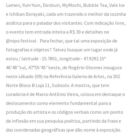
Lamen, Yum Yum, Donburi, MyMochi, Bubble Tea, Vale Ice
e Ichiban Dorayaki, cada um trazendo o melhor da cozinha
asiática para o paladar dos visitantes. Com indicação livre,
o evento tem entrada inteira a R$ 30 e detalhes no
@nipo.festival. Para fechar, que tal uma exposição de
fotografias e objetos? Talvez busque um lugar onde já
estou / latitude: -15.7801, longitude:- 47.9292 15°
46’48’’sul, 47°55’45’’oeste, de Rogério Ghomes inaugura
neste sábado (09) na Referência Galeria de Artes, na 202
Norte Bloco B Loja 11, Subsolo. A mostra, que tem
curadoria é de Marco Antônio Vieira, coloca em destaque o
deslocamento como elemento fundamental para a
produção do artista e os códigos verbais como um ponto
de inflexão em sua pesquisa poética, partindo da frase e
das coordenadas geográficas que dão nome à exposição.