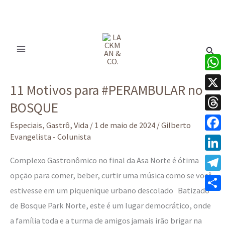
Ir
para
Pesq
o
conteúdo
11
What
11 Motivos para #PERAMBULAR no
Motivos
X
BOSQUE
para
Thre
#PERAMBULAR
Especiais
,
Gastrô
,
Vida
/
1 de maio de 2024
/
Gilberto
no
Evangelista - Colunista
Face
BOSQUE
Linke
Complexo Gastronômico no final da Asa Norte é ótima
opção para comer, beber, curtir uma música como se você
Tele
estivesse em um piquenique urbano descolado Batizado
Share
de Bosque Park Norte, este é um lugar democrático, onde
a família toda e a turma de amigos jamais irão brigar na