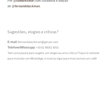
Por
@sindivestedf
com curadoria e edição
de
@fernandolackman
.
Sugestões, elogios e críticas?
fernandolackman@gmail.com
E-mail:
+55 61 98551 8301
Telefone/Whatsapp:
Tem uma pauta para sugerir, um elogio ou uma crítica? Fique à vontade
para mandar um WhatsApp, e-mail ou ligar para marcarmos um café!