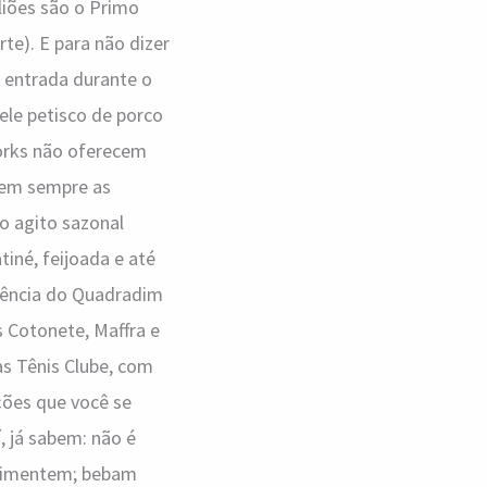
liões são o Primo
te). E para não dizer
u entrada durante o
uele petisco de porco
orks não oferecem
 tem sempre as
o agito sazonal
né, feijoada e até
idência do Quadradim
 Cotonete, Maffra e
nas Tênis Clube, com
ções que você se
 já sabem: não é
alimentem; bebam