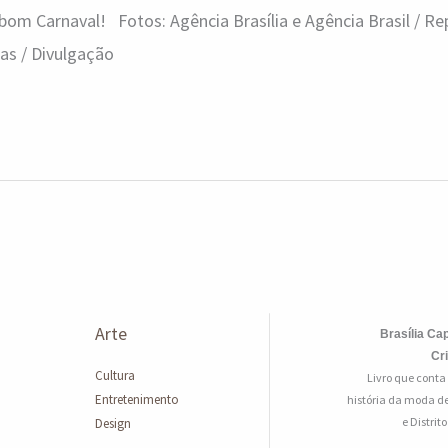
om Carnaval! Fotos: Agência Brasília e Agência Brasil / R
as / Divulgação
Arte
Brasília Cap
Cr
Cultura
Livro que conta
Entretenimento
história da moda de
e Distrit
Design