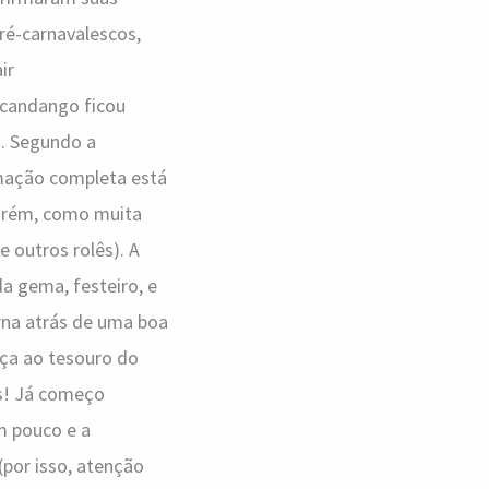
pré-carnavalescos,
ir
candango ficou
i. Segundo a
amação completa está
Porém, como muita
 outros rolês). A
da gema, festeiro, e
rna atrás de uma boa
aça ao tesouro do
s! Já começo
m pouco e a
(por isso, atenção