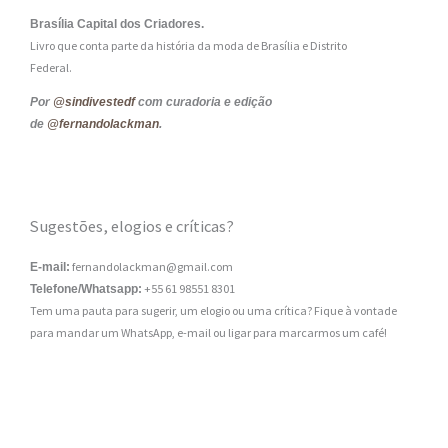
Brasília Capital dos Criadores.
Livro que conta parte da história da moda de Brasília e Distrito
Federal.
Por
@sindivestedf
com curadoria e edição
de
@fernandolackman
.
Sugestões, elogios e críticas?
fernandolackman@gmail.com
E-mail:
+55 61 98551 8301
Telefone/Whatsapp:
Tem uma pauta para sugerir, um elogio ou uma crítica? Fique à vontade
para mandar um WhatsApp, e-mail ou ligar para marcarmos um café!