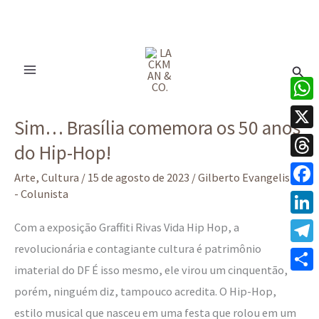
Ir
para
Pesq
o
conteúdo
Sim…
What
Sim… Brasília comemora os 50 anos
Brasília
X
do Hip-Hop!
comemora
Thre
os
Arte
,
Cultura
/
15 de agosto de 2023
/
Gilberto Evangelista
50
- Colunista
Face
anos
Linke
Com a exposição Graffiti Rivas Vida Hip Hop, a
do
revolucionária e contagiante cultura é patrimônio
Tele
Hip-
imaterial do DF É isso mesmo, ele virou um cinquentão,
Hop!
Share
porém, ninguém diz, tampouco acredita. O Hip-Hop,
estilo musical que nasceu em uma festa que rolou em um