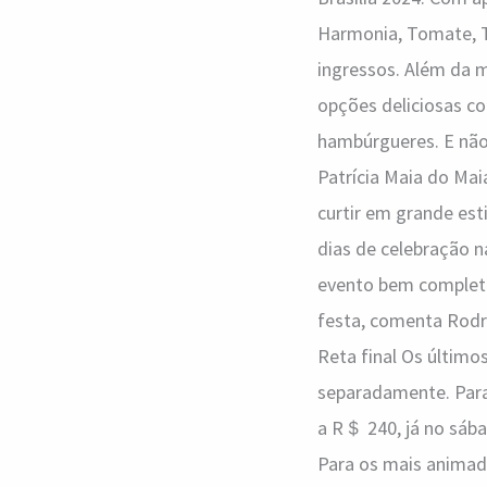
Harmonia, Tomate, Tu
ingressos. Além da 
opções deliciosas co
hambúrgueres. E não 
Patrícia Maia do Maia
curtir em grande esti
dias de celebração n
evento bem complet
festa, comenta Rodri
Reta final Os último
separadamente. Para 
a R＄ 240, já no sába
Para os mais animad