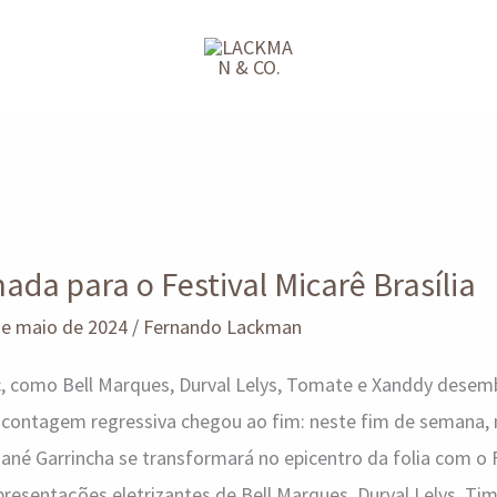
da para o Festival Micarê Brasília
de maio de 2024
/
Fernando Lackman
c, como Bell Marques, Durval Lelys, Tomate e Xanddy desem
contagem regressiva chegou ao fim: neste fim de semana, n
né Garrincha se transformará no epicentro da folia com o F
presentações eletrizantes de Bell Marques, Durval Lelys, Ti