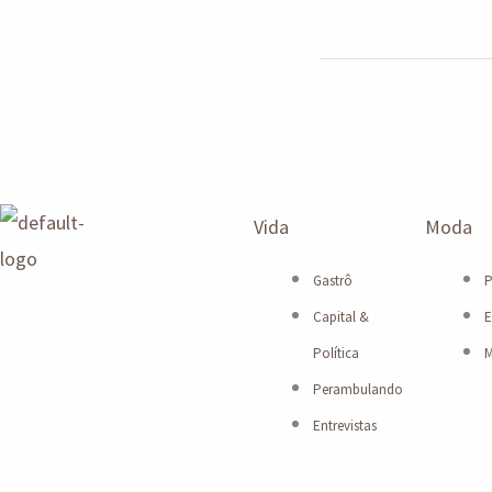
Vida
Moda
Gastrô
P
Capital &
E
Política
M
Perambulando
Entrevistas