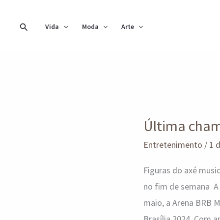
Ir
para
Pesquisar
Vida
Moda
Arte
o
conteúdo
Última
chamada
Última chama
para
o
Entretenimento
/
1 
Festival
Figuras do axé musi
Micarê
no fim de semana A 
Brasília
maio, a Arena BRB Ma
Brasília 2024. Com a