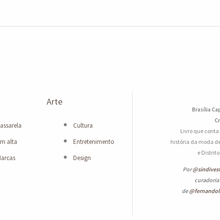
Arte
Brasília Ca
Cr
assarela
Cultura
Livro que conta
m alta
Entretenimento
história da moda de
e Distrit
arcas
Design
Por
@sindives
curadoria
de
@fernando