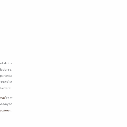
pital dos
iadores.
 parte da
 Brasília
o Federal.
tedf
com
 e edição
lackman
.