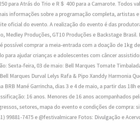
＄250 para Atrás do Trio e R＄ 400 para a Camarote. Todos va
mais informações sobre a programação completa, artistas 
ite oficial do evento. A realização do evento é das produtora
o, Medley Produções, GT10 Produções e Backstage Brasil. 
 é possível comprar a meia-entrada com a doação de 1kg de
ndo para ajudar crianças e adolescentes com câncer assistido
ão: Sexta-feira, 03 de maio: Bell Marques Tomate Timbalad
Bell Marques Durval Lelys Rafa & Pipo Xanddy Harmonia Quer
na BRB Mané Garrincha, dias 3 e 4 de maio, a partir das 18h e
assificação: 16 anos. Menores de 16 anos acompanhados pel
ngressos, setores, mapa do evento e condições de compra: sit
61) 99881-7475 e @festivalmicare Fotos: Divulgação e Acerv