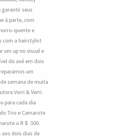
 garantir seus
ue à parte, com
chorro-quente e
 com a hairstylist
ar um up no visual e
rível do axé em dois
 preparamos um
 de semana de muita
tora Verri & Verri.
u para cada dia
 do Trio e Camarote
amarote a R＄ 300.
 aos dois dias de