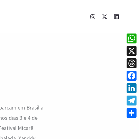
What
X
Thre
Face
Linke
barcam em Brasília
Tele
os dias 3 e 4 de
Shar
estival Micarê
mbalada, Xanddy