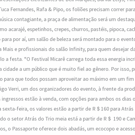
ca Fernandes, Rafa & Pipo, os foliões precisam correr para
música contagiante, a praça de alimentação será um destaq
mo acarajé, espetinhos, crepes, churros, pastéis, pipoca, ca
para por aí, um salão de beleza será montado para o evento
 Mais e profissionais do salão Infinity, para quem desejar d
lo a festa. “O Festival Micarê carrega toda essa energia inc
a cidade a um público que é muito fiel ao gênero. Por isso,
o para que todos possam aproveitar ao máximo em um fim
go Verri, um dos organizadores do evento, à frente da produ
s ingressos estão à venda, com opções para ambos os dias o
sexta-feira, os valores estão a partir de R＄160 para Atrás
do o setor Atrás do Trio meia está a partir de R＄ 190 e C
os, o Passaporte oferece dois abadás, um ecocopo e acesso