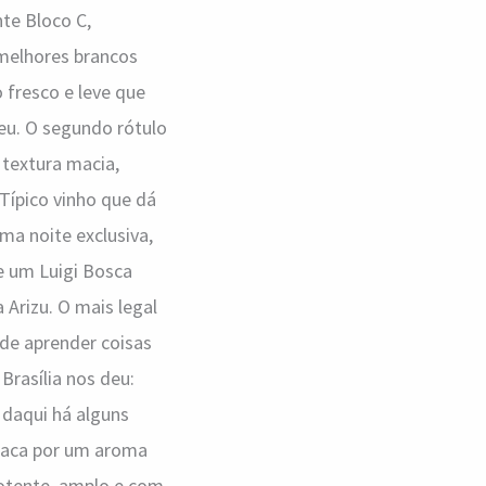
nte Bloco C,
melhores brancos
o fresco e leve que
eu. O segundo rótulo
 textura macia,
 Típico vinho que dá
ma noite exclusiva,
e um Luigi Bosca
 Arizu. O mais legal
 de aprender coisas
Brasília nos deu:
 daqui há alguns
staca por um aroma
 potente, amplo e com