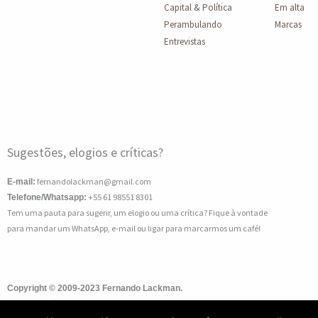
Capital & Política
Em alta
Perambulando
Marcas
Entrevistas
Sugestões, elogios e críticas?
fernandolackman@gmail.com
E-mail:
+55 61 98551 8301
Telefone/Whatsapp:
Tem uma pauta para sugerir, um elogio ou uma crítica? Fique à vontade
para mandar um WhatsApp, e-mail ou ligar para marcarmos um café!
Copyright © 2009-2023 Fernando Lackman.
Todo o conteúdo deste site é de uso exclusivo da LackmanPontoCom. Proibida reprodu