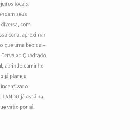
eiros locais.
tendam seus
 diversa, com
essa cena, aproximar
 do que uma bebida –
da Cerva ao Quadrado
al, abrindo caminho
o já planeja
 incentivar o
BULANDO já está na
e virão por aí!