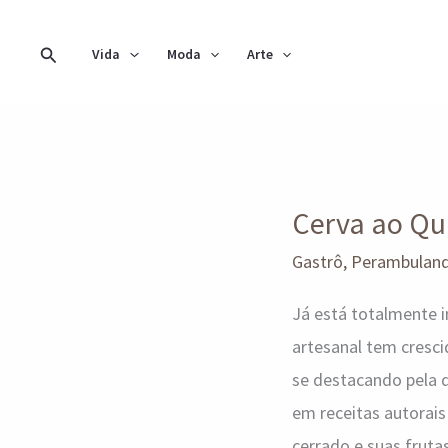
Ir
para
Pesquisar
Vida
Moda
Arte
o
conteúdo
Cerva
Cerva ao Q
ao
Quadrado
Gastrô
,
Perambulan
Já está totalmente i
artesanal tem cresci
se destacando pela q
em receitas autorai
cerrado e suas frutas