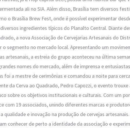
rmentada ali no SIA. Além disso, Brasília tem diversos fest
como o Brasília Brew Fest, onde é possível experimentar desd
diversos ingredientes típicos do Planalto Central. Diante de
drado, a nova Associação de Cervejarias Artesanais do Distri
ar o segmento no mercado local. Apresentando um movimen
as artesanais, a estreia do grupo aconteceu na última sema
grandes nomes do mercado, além de imprensa e entusiastas 
ins foi a mestre de cerimônias e comandou a noite para cerc
ente da Cerva ao Quadrado, Pedro Capozzi, o evento trouxe 
 sobre os objetivos institucionais e culturais. Com um port
sce com 19 associados, unindo diferentes marcas e produto
 qualidade e inovação na produção de cervejas artesanais.
am conhecer de perto a identidade da associação e experim