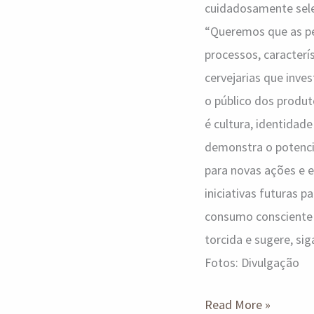
cuidadosamente selec
“Queremos que as pe
processos, caracterí
cervejarias que inve
o público dos produt
é cultura, identidad
demonstra o potencia
para novas ações e e
iniciativas futuras p
consumo consciente 
torcida e sugere, s
Fotos: Divulgação
Read More »