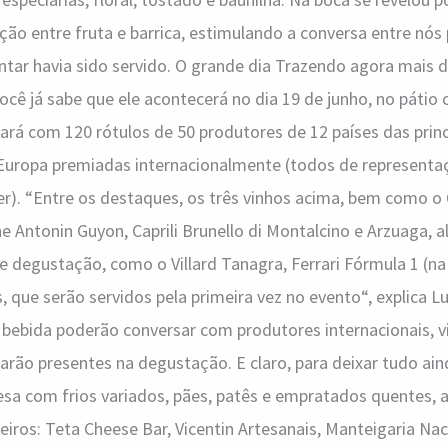
ção entre fruta e barrica, estimulando a conversa entre nó
ntar havia sido servido. O grande dia Trazendo agora mais 
ocê já sabe que ele acontecerá no dia 19 de junho, no pátio 
ará com 120 rótulos de 50 produtores de 12 países das princi
 Europa premiadas internacionalmente (todos de representaç
r). “Entre os destaques, os três vinhos acima, bem como o 
Antonin Guyon, Caprili Brunello di Montalcino e Arzuaga, 
de degustação, como o Villard Tanagra, Ferrari Fórmula 1 (n
, que serão servidos pela primeira vez no evento“, explica L
a bebida poderão conversar com produtores internacionais, 
tarão presentes na degustação. E claro, para deixar tudo ai
sa com frios variados, pães, patês e empratados quentes, 
eiros: Teta Cheese Bar, Vicentin Artesanais, Manteigaria Na