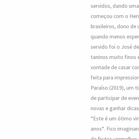
servidos, dando uma 
começou com o Herma
brasileiros, dono de 
quando menos espera
servido foi o José d
taninos muito finos 
vontade de casar com
feita para impressio
Paraíso (2019), um ti
de participar de eve
novas e ganhar dicas
“Este é um ótimo vin
anos“. Fico imagina
de frutas vermelhas,