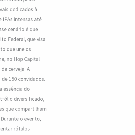
ivais dedicados à
e IPAs intensas até
sse cenário é que
to Federal, que visa
to que une os
na, no Hop Capital
da cerveja. A
a de 150 convidados.
a essência do
fólio diversificado,
res que compartilham
 Durante o evento,
entar rótulos