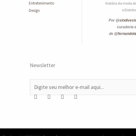
Entretenimento
história da moda de
e Distrit
Design
Por
@sindivest
curadoria 
de
@fernandol
Newsletter
E
-
m
a
i
ção ou utilização de conteúdo sem
l