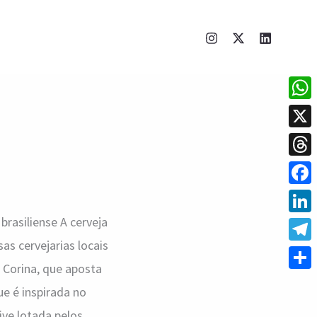
What
X
Thre
Face
brasiliense A cerveja
Linke
as cervejarias locais
Tele
 Corina, que aposta
Shar
e é inspirada no
ive lotada pelos