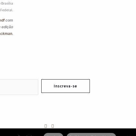
 Brasília
o Federal.
edf
com
e edição
ackman
.
Inscreva-se
Desenvolvido pela
Typemedia