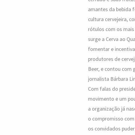
amantes da bebida fe
cultura cervejeira, 
rótulos com os mais 
surge a Cerva ao Qua
fomentar e incentiv
produtores de cervej
Beer, e contou com 
jornalista Bárbara L
Com falas do presid
movimento e um pouco
a organização já na
o compromisso com a
os convidados puder