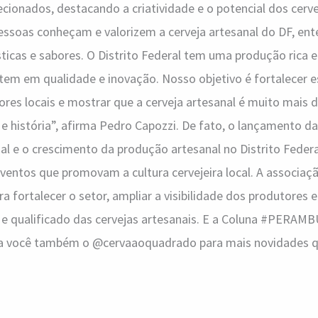
ionados, destacando a criatividade e o potencial dos cervej
ssoas conheçam e valorizem a cerveja artesanal do DF, en
sticas e sabores. O Distrito Federal tem uma produção rica e
stem em qualidade e inovação. Nosso objetivo é fortalecer 
ores locais e mostrar que a cerveja artesanal é muito mais
e e história”, afirma Pedro Capozzi. De fato, o lançamento 
l e o crescimento da produção artesanal no Distrito Feder
ventos que promovam a cultura cervejeira local. A associaçã
ara fortalecer o setor, ampliar a visibilidade dos produtores e
e qualificado das cervejas artesanais. E a Coluna #PERAM
iga você também o @cervaaoquadrado para mais novidades qu