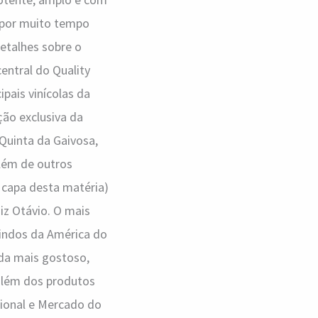
s por muito tempo
detalhes sobre o
central do Quality
pais vinícolas da
ão exclusiva da
Quinta da Gaivosa,
além de outros
a capa desta matéria)
uiz Otávio. O mais
vindos da América do
nda mais gostoso,
além dos produtos
cional e Mercado do