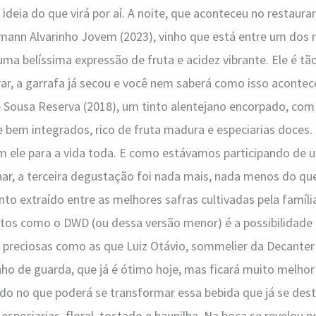
ideia do que virá por aí. A noite, que aconteceu no restaura
nn Alvarinho Jovem (2023), vinho que está entre um dos 
uma belíssima expressão de fruta e acidez vibrante. Ele é tã
r, a garrafa já secou e você nem saberá como isso acontec
e Sousa Reserva (2018), um tinto alentejano encorpado, com
e bem integrados, rico de fruta madura e especiarias doces.
 ele para a vida toda. E como estávamos participando de u
nar, a terceira degustação foi nada mais, nada menos do qu
nto extraído entre as melhores safras cultivadas pela família
ntos como o DWD (ou dessa versão menor) é a possibilidade
 preciosas como as que Luiz Otávio, sommelier da Decanter 
ho de guarda, que já é ótimo hoje, mas ficará muito melhor
ndo no que poderá se transformar essa bebida que já se de
 especiarias, floral, tostado e baunilha. Na boca se revelou