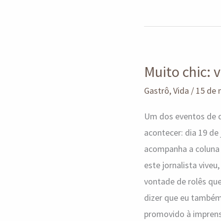
Muito
Muito chic: 
chic:
vem
Gastrô
,
Vida
/
15 de 
aí
Um dos eventos de de
o
acontecer: dia 19 de
Decanter
acompanha a coluna s
Wine
este jornalista vive
Day!
vontade de rolês qu
dizer que eu também 
promovido à imprensa