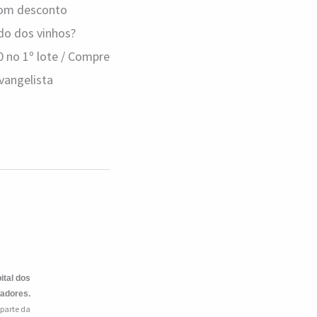
 com desconto
o dos vinhos?
0 no 1º lote / Compre
Evangelista
ital dos
iadores.
 parte da