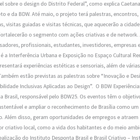
el sobre o design do Distrito Federal”, como explica Caetana
eto e da BDW. Até maio, o projeto terá palestras, encontros,
s, visitas guiadas e visitas técnicas, que aquecerão a cidad
ortalecerão o segmento com ações criativas e de network. 
sadores, profissionais, estudantes, investidores, empresas 
 é a Interferência Urbana e Exposição no Espaço Cultural R
resentará experiências estéticas e sensoriais, além de vária
 Também estão previstas as palestras sobre “Inovação e Des
bilidade Inclusivas Aplicadas ao Design”. O BDW Experiência
a Brasil, responsável pelo BDW25. Os eventos têm o objetivo
ustentável e ampliar o reconhecimento de Brasília como um 
o. Além disso, geram oportunidades de empregos e atraem
or criativo local, como a vida dos habitantes e do meio am
alização do Instituto Desponta Brasil e Brasil Criativo – Inst