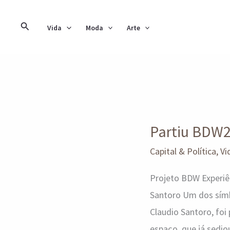
Ir
para
Pesquisar
Vida
Moda
Arte
o
conteúdo
Partiu
BDW25
Partiu BDW2
com
simbólico
Capital & Política
,
Vi
baile
Projeto BDW Experiê
de
Santoro Um dos símbo
máscaras
Claudio Santoro, foi
espaço, que já sedio