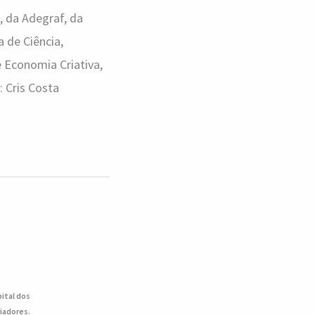
, da Adegraf, da
 de Ciência,
e Economia Criativa,
: Cris Costa
pital dos
iadores.