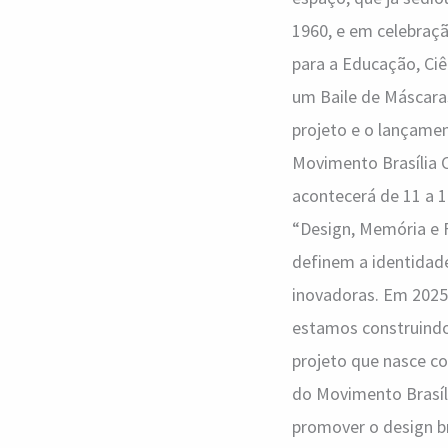
1960, e em celebraçã
para a Educação, Ciên
um Baile de Máscaras
projeto e o lançame
Movimento Brasília C
acontecerá de 11 a 1
“Design, Memória e F
definem a identidade
inovadoras. Em 2025,
estamos construindo 
projeto que nasce co
do Movimento Brasíl
promover o design br