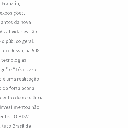
 Franarin,
 exposições,
e antes da nova
As atividades são
e o público geral.
enato Russo, na 508
s tecnologias
ign” e “Técnicas e
s é uma realização
 de fortalecer a
centro de excelência
 investimentos não
biente. O BDW
ituto Brasil de