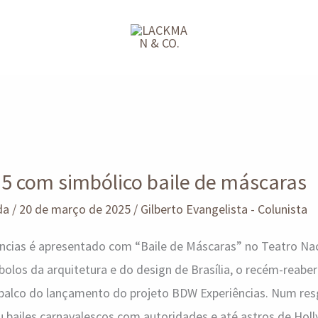
5 com simbólico baile de máscaras
da
/
20 de março de 2025
/
Gilberto Evangelista - Colunista
ncias é apresentado com “Baile de Máscaras” no Teatro Nac
los da arquitetura e do design de Brasília, o recém-reabe
 palco do lançamento do projeto BDW Experiências. Num res
u bailes carnavalescos com autoridades e até astros de Ho