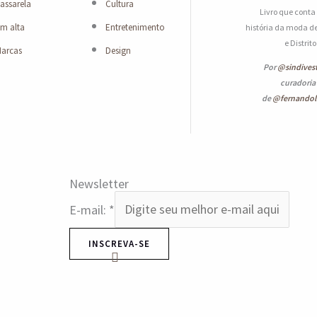
assarela
Cultura
Livro que conta
m alta
Entretenimento
história da moda de
e Distrit
arcas
Design
Por
@sindives
curadoria
de
@fernando
Newsletter
E-mail:
*
INSCREVA-SE