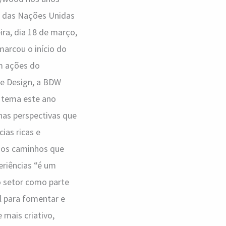
ão das Nações Unidas
ira, dia 18 de março,
marcou o início do
am ações do
de Design, a BDW
o tema este ano
nas perspectivas que
ias ricas e
e os caminhos que
eriências “é um
o setor como parte
l para fomentar e
 mais criativo,