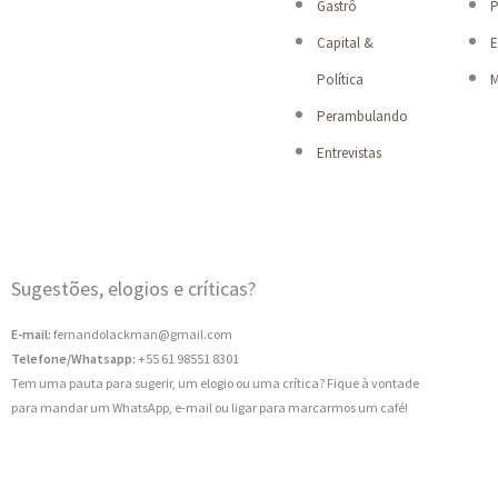
Gastrô
P
Capital &
E
Política
M
Perambulando
Entrevistas
Sugestões, elogios e críticas?
E-mail:
fernandolackman@gmail.com
Telefone/Whatsapp:
+55 61 98551 8301
Tem uma pauta para sugerir, um elogio ou uma crítica? Fique à vontade
para mandar um WhatsApp, e-mail ou ligar para marcarmos um café!