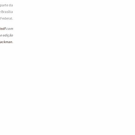
 parte da
 Brasília
o Federal.
tedf
com
 e edição
lackman
.