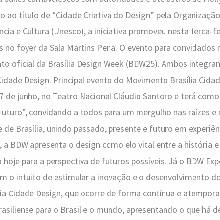
o ao título de “Cidade Criativa do Design” pela Organizaç
cia e Cultura (Unesco), a iniciativa promoveu nesta terca-fe
 no foyer da Sala Martins Pena. O evento para convidados 
nto oficial da Brasília Design Week (BDW25). Ambos integr
idade Design. Principal evento do Movimento Brasília Cida
7 de junho, no Teatro Nacional Cláudio Santoro e terá com
uturo”, convidando a todos para um mergulho nas raízes e 
 de Brasília, unindo passado, presente e futuro em experiênc
 a BDW apresenta o design como elo vital entre a história 
hoje para a perspectiva de futuros possíveis. Já o BDW Exp
m o intuito de estimular a inovação e o desenvolvimento d
ia Cidade Design, que ocorre de forma contínua e atempora
asiliense para o Brasil e o mundo, apresentando o que há de