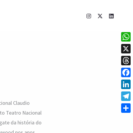
What
X
Thre
Face
Linke
ional Claudio
Tele
rto Teatro Nacional
Shar
gate da história do
llywood nos anos