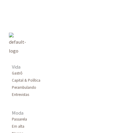
s
q
u
i
s
a
r
Vida
p
Gastrô
Capital & Política
o
Perambulando
r
Entrevistas
:
Moda
Passarela
Em alta