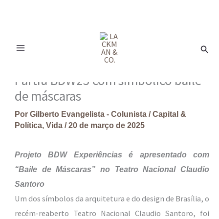
Ir
para
Pesq
o
conteúdo
Partiu BDW25 com simbólico baile
de máscaras
Por
Gilberto Evangelista - Colunista
/
Capital &
Política
,
Vida
/
20 de março de 2025
Projeto BDW Experiências é apresentado com
“Baile de Máscaras” no Teatro Nacional Claudio
Santoro
Um dos símbolos da arquitetura e do design de Brasília, o
recém-reaberto Teatro Nacional Claudio Santoro, foi