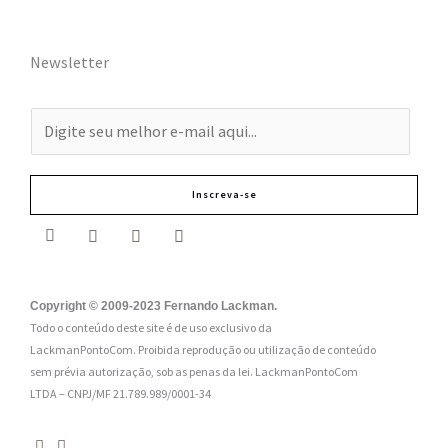
Newsletter
E
-
m
Inscreva-se
a
i
l
:
Copyright © 2009-2023 Fernando Lackman.
Todo o conteúdo deste site é de uso exclusivo da
*
LackmanPontoCom. Proibida reprodução ou utilização de conteúdo
sem prévia autorização, sob as penas da lei.
LackmanPontoCom
LTDA – CNPJ/MF 21.789.989/0001-34