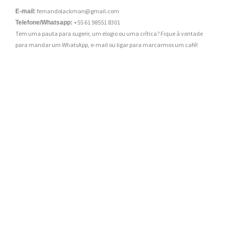
fernandolackman@gmail.com
E-mail:
+55 61 98551 8301
Telefone/Whatsapp:
Tem uma pauta para sugerir, um elogio ou uma crítica? Fique à vontade
para mandar um WhatsApp, e-mail ou ligar para marcarmos um café!