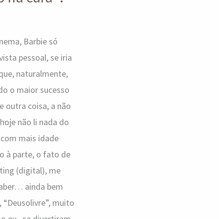
inema, Barbie só
sta pessoal, se iria
rque, naturalmente,
do o maior sucesso
 outra coisa, a não
 hoje não li nada do
s com mais idade
 à parte, o fato de
ng (digital), me
 saber… ainda bem
, “Deusolivre”, muito
 eu , se divertiram