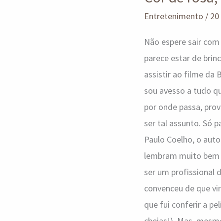
mas
Entretenimento
/
20
está
Não espere sair com 
muito
parece estar de brinc
mais
assistir ao filme da
para
sou avesso a tudo q
“roxo
por onde passa, pro
soco
ser tal assunto. Só p
na
Paulo Coelho, o auto
cara”!
lembram muito bem da
ser um profissional
convenceu de que vi
que fui conferir a pe
cheias!). Mas, mesmo