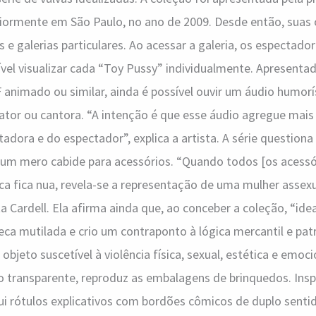
riormente em São Paulo, no ano de 2009. Desde então, suas
e galerias particulares. Ao acessar a galeria, os espectado
ível visualizar cada “Toy Pussy” individualmente. Apresen
 animado ou similar, ainda é possível ouvir um áudio humor
 ator ou cantora. “A intenção é que esse áudio agregue mais 
tadora e do espectador”, explica a artista. A série question
 um mero cabide para acessórios. “Quando todos [os acessó
ca fica nua, revela-se a representação de uma mulher asse
ta Cardell. Ela afirma ainda que, ao conceber a coleção, “ide
eca mutilada e crio um contraponto à lógica mercantil e pat
bjeto suscetível à violência física, sexual, estética e emoci
co transparente, reproduz as embalagens de brinquedos. Insp
lui rótulos explicativos com bordões cômicos de duplo senti