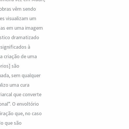
 obras vêm sendo
res visualizam um
tadas em uma imagem
ístico dramatizado
significados à
a a criação de uma
rios] são
xuada, sem qualquer
alizo uma cura
riarcal que converte
onal”. O envoltório
iração que, no caso
do que são