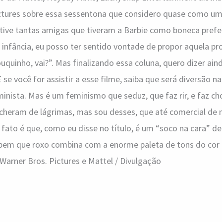
ctures sobre essa sessentona que considero quase como uma
 tive tantas amigas que tiveram a Barbie como boneca prefe
nfância, eu posso ter sentido vontade de propor aquela pro
quinho, vai?”. Mas finalizando essa coluna, quero dizer aind
se você for assistir a esse filme, saiba que será diversão n
inista. Mas é um feminismo que seduz, que faz rir, e faz cho
cheram de lágrimas, mas sou desses, que até comercial de
 fato é que, como eu disse no título, é um “soco na cara” de
a bem que roxo combina com a enorme paleta de tons do cor 
arner Bros. Pictures e Mattel / Divulgação