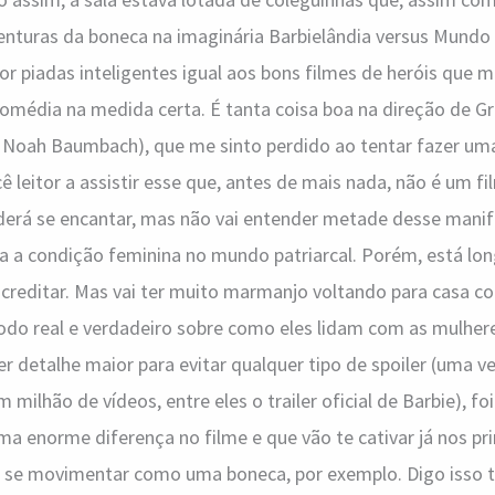
enturas da boneca na imaginária Barbielândia versus Mundo
r piadas inteligentes igual aos bons filmes de heróis que 
comédia na medida certa. É tanta coisa boa na direção de G
m Noah Baumbach), que me sinto perdido ao tentar fazer uma
 leitor a assistir esse que, antes de mais nada, não é um fi
derá se encantar, mas não vai entender metade desse manif
a a condição feminina no mundo patriarcal. Porém, está lon
acreditar. Mas vai ter muito marmanjo voltando para casa c
odo real e verdadeiro sobre como eles lidam com as mulher
r detalhe maior para evitar qualquer tipo de spoiler (uma ve
milhão de vídeos, entre eles o trailer oficial de Barbie), fo
a enorme diferença no filme e que vão te cativar já nos pr
e se movimentar como uma boneca, por exemplo. Digo isso