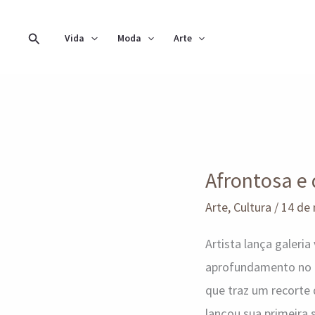
Ir
para
Pesquisar
Vida
Moda
Arte
o
conteúdo
Afrontosa
e
Afrontosa e 
divertida!
A
Arte
,
Cultura
/
14 de
expo
Artista lança galeria
virtual
aprofundamento no t
de
que traz um recorte d
Viviane
lançou sua primeira 