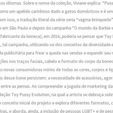
os idiomas. Sobre o nome da coleção, Viviane explica: “Puss
como um apelido carinhoso dado a gatos domésticos e é um
Com isso, a tradução literal da série seria “vagina-brinqued
o em São Paulo e depois da campanha “O mundo da Barbie e
(fabricante da boneca), em 2016, poderia se pensar que Toy
 tal campanha, utilizando-se dos conceitos de diversidade e
 publicitária para frear a queda nas vendas e expandir seu
ões nos traços faciais, cabelo e formato do corpo da bonec
u novas consumidoras mirins de todas as cores, corpos e tip
is desse ícone persistem: a necessidade de acessórios, agor
o entre as pernas. Ao compreender a jogada de marketing da 
leção Toy Pussy Evolution, na qual a artista se debruça sob
o conceito inicial do projeto e explora diferentes formatos, 
vas, e aborda, ainda, a inclusão de pessoas LGBT+ e de pes