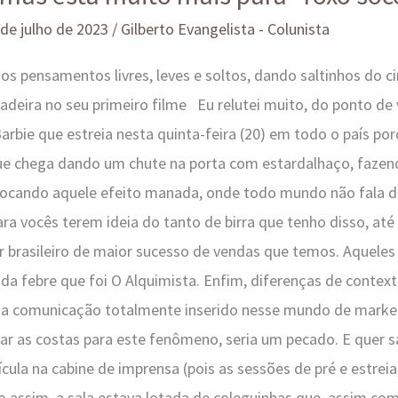
 de julho de 2023
/
Gilberto Evangelista - Colunista
os pensamentos livres, leves e soltos, dando saltinhos do c
adeira no seu primeiro filme Eu relutei muito, do ponto de vi
 Barbie que estreia nesta quinta-feira (20) em todo o país po
ue chega dando um chute na porta com estardalhaço, fazen
vocando aquele efeito manada, onde todo mundo não fala de
ara vocês terem ideia do tanto de birra que tenho disso, até
r brasileiro de maior sucesso de vendas que temos. Aquele
 febre que foi O Alquimista. Enfim, diferenças de contexto
 da comunicação totalmente inserido nesse mundo de marketi
rar as costas para este fenômeno, seria um pecado. E quer
lícula na cabine de imprensa (pois as sessões de pré e estreia
 assim, a sala estava lotada de coleguinhas que, assim como