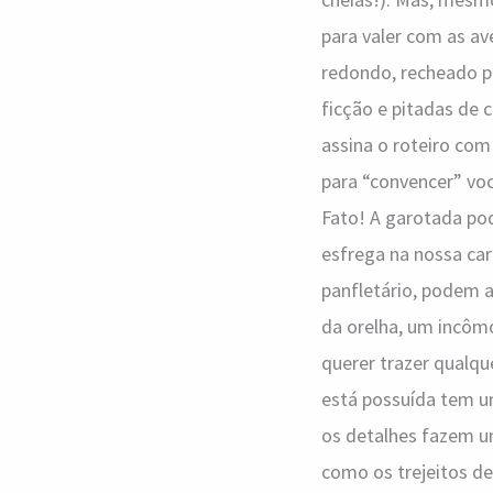
para valer com as av
redondo, recheado po
ficção e pitadas de 
assina o roteiro co
para “convencer” você
Fato! A garotada po
esfrega na nossa car
panfletário, podem 
da orelha, um incôm
querer trazer qualque
está possuída tem um 
os detalhes fazem um
como os trejeitos d