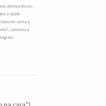
 ares democráticos,
re o clichê
 leva em conta o
smo”, contesta a
nstagram
o na cara”!