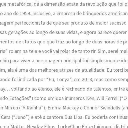
 que metafórica, dá a dimensão exata da revolução que foi 
no ano de 1959. Inclusive, a empresa de brinquedos america
magem perfeccionista de que seu produto de maior sucesso
as gerações ao longo de suas vidas, e agora parece querer
entos de status quo que traz ao longo de duas horas de pr
ria” rolam na tela e você vai rolar de tanto rir. Sim, serei m
bin para viver a personagem principal foi simplesmente ideal.
sim, ela é uma das melhores atrizes da atualidade. Eu torci 
ando foi indicada por “Eu, Tonya“, em 2018, mas como sem
ay… voltando ao elenco, ele é recheado de talentos, entre 
ndo Estações”) como um dos inúmeros Ken, Will Ferrell (“O
n Mirren (“A Rainha”), Emma Mackey e Connor Swindells (a
 Cera (“Juno”) e até a cantora Dua Lipa. Eu poderia continu
o da Mattel, Heyday Films, LuckyChap Entertainment distr