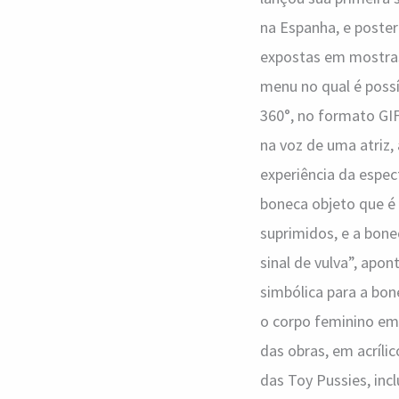
Cardell
na Espanha, e poste
expostas em mostras 
menu no qual é poss
360°, no formato GIF
na voz de uma atriz,
experiência da espec
boneca objeto que é
suprimidos, e a bone
sinal de vulva”, apon
simbólica para a bon
o corpo feminino em o
das obras, em acríli
das Toy Pussies, inc