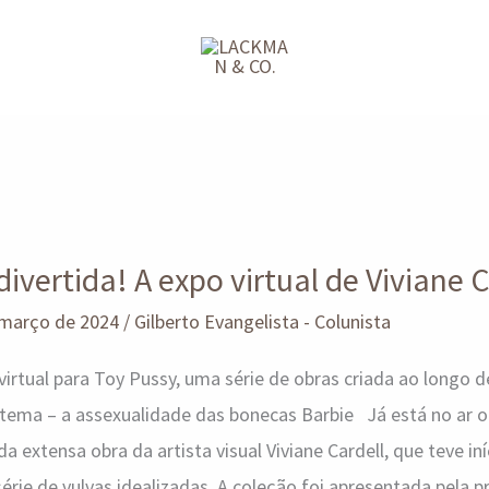
divertida! A expo virtual de Viviane C
 março de 2024
/
Gilberto Evangelista - Colunista
 virtual para Toy Pussy, uma série de obras criada ao longo 
ema – a assexualidade das bonecas Barbie Já está no ar o 
a extensa obra da artista visual Viviane Cardell, que teve i
série de vulvas idealizadas. A coleção foi apresentada pela p