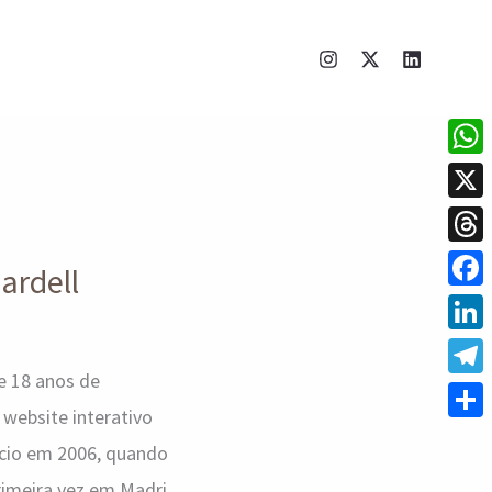
What
X
Thre
ardell
Face
Linke
de 18 anos de
Tele
website interativo
Shar
nício em 2006, quando
rimeira vez em Madri,