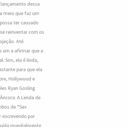
o lançamento dessa
na meio que faz um
 possa ter causado
 se reinventar com os
ojeção. Até
ais um a afirmar que a
 Sim, ela é linda,
bastante para que ela
pre, Hollywood e
eles Ryan Gosling
 Âncora: A Lenda de
mbos de “Sex
ar escrevendo por
ibuída mundialmente