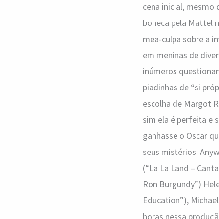
cena inicial, mesmo
boneca pela Mattel 
mea-culpa sobre a i
em meninas de divers
inúmeros questionam
piadinhas de “si próp
escolha de Margot Ro
sim ela é perfeita e 
ganhasse o Oscar qu
seus mistérios. Anyw
(“La La Land – Canta
Ron Burgundy”) Hele
Education”), Michael
horas nessa produçã