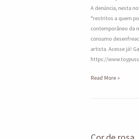
A denúncia, nesta no
“restritos a quem po
contemporâneo da m
consumo desenfreado
artista. Acesse já! G
https://www.toypuss
Read More »
Cor
de
Cor de rosa,
rosa,