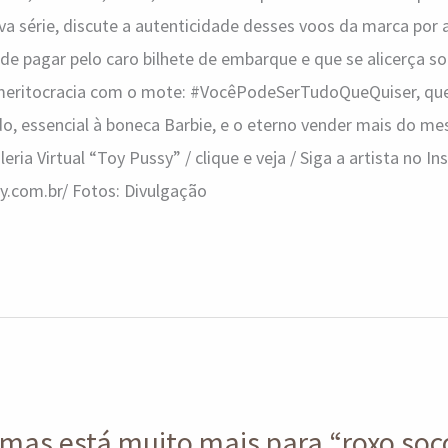
va série, discute a autenticidade desses voos da marca por
de pagar pelo caro bilhete de embarque e que se alicerça sob
eritocracia com o mote: #VocêPodeSerTudoQueQuiser, que
, essencial à boneca Barbie, e o eterno vender mais do me
aleria Virtual “Toy Pussy” / clique e veja / Siga a artista no I
y.com.br/ Fotos: Divulgação
 mas está muito mais para “roxo soc