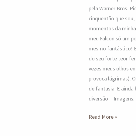
pela Warner Bros. Pi
cinquentão que sou,
momentos da minha i
meu Falcon só um pou
mesmo fantástico! E 
do seu forte teor fem
vezes meus olhos en
provoca lágrimas). O
de fantasia. E aind
diversão! Imagens: W
Read More »