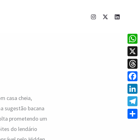
What
X
Thre
Face
om casa cheia,
Linke
ma sugestão bacana
Tele
volta prometendo um
Shar
ites do lendário
onsável pelo Hidden,