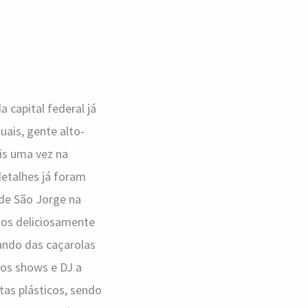
 capital federal já
uais, gente alto-
is uma vez na
etalhes já foram
 de São Jorge na
tos deliciosamente
ando das caçarolas
vos shows e DJ a
as plásticos, sendo