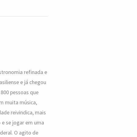
stronomia refinada e
siliense e já chegou
 800 pessoas que
om muita música,
ade reivindica, mais
o e se jogar em uma
deral. O agito de