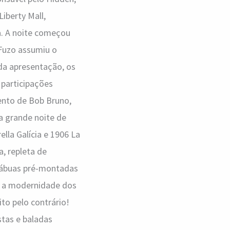
Liberty Mall,
. A noite começou
 Fuzo assumiu o
da apresentação, os
 participações
ento de Bob Bruno,
a grande noite de
lla Galícia e 1906 La
, repleta de
 tábuas pré-montadas
 a modernidade dos
to pelo contrário!
tas e baladas