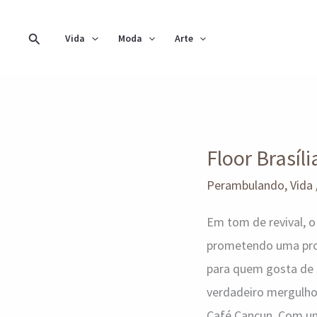
Ir
para
Pesquisar
Vida
Moda
Arte
o
conteúdo
Floor
Floor Brasíl
Brasília
2024
Perambulando
,
Vida
é
Em tom de revival, 
pura
prometendo uma prog
nostalgia
para quem gosta de 
verdadeiro mergulho 
Café Cancun. Com um 