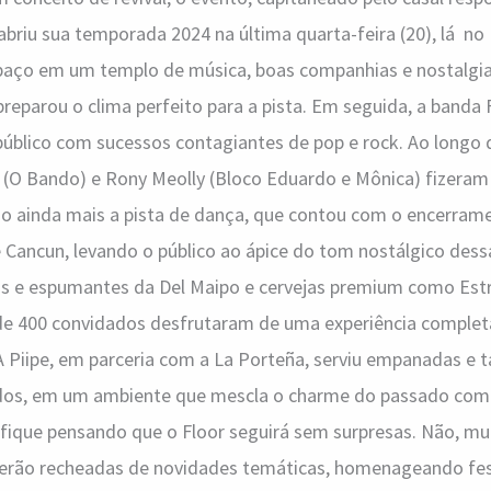
abriu sua temporada 2024 na última quarta-feira (20), lá no 
aço em um templo de música, boas companhias e nostalgia
preparou o clima perfeito para a pista. Em seguida, a banda
público com sucessos contagiantes de pop e rock. Ao longo 
r (O Bando) e Rony Meolly (Bloco Eduardo e Mônica) fizeram
ndo ainda mais a pista de dança, que contou com o encerram
 Cancun, levando o público ao ápice do tom nostálgico dess
os e espumantes da Del Maipo e cervejas premium como Estre
 de 400 convidados desfrutaram de uma experiência completa
 A Piipe, em parceria com a La Porteña, serviu empanadas e
dos, em um ambiente que mescla o charme do passado com
 fique pensando que o Floor seguirá sem surpresas. Não, mui
serão recheadas de novidades temáticas, homenageando fes