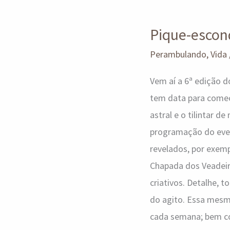
Pique-
Pique-escond
esconde:
Hidden
Perambulando
,
Vida
2024
Vem aí a 6ª edição d
is
tem data para começa
back!
astral e o tilintar 
programação do even
revelados, por exemp
Chapada dos Veadeir
criativos. Detalhe,
do agito. Essa mesm
cada semana; bem co