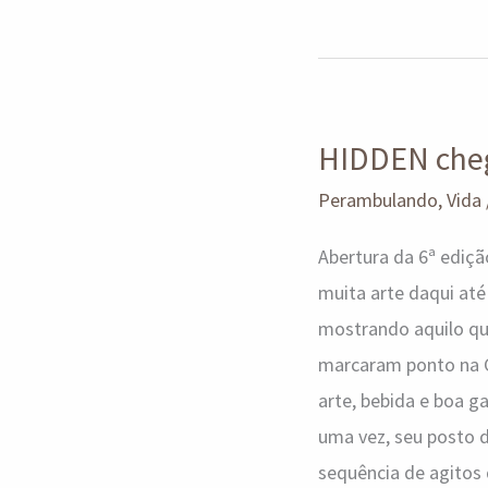
HIDDEN
HIDDEN cheg
chega
para
Perambulando
,
Vida
esquentar
Abertura da 6ª ediç
o
muita arte daqui até
inverno
mostrando aquilo qu
2024
marcaram ponto na Ca
arte, bebida e boa g
uma vez, seu posto d
sequência de agitos 