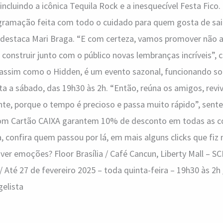
, incluindo a icônica Tequila Rock e a inesquecível Festa Fico
amação feita com todo o cuidado para quem gosta de sair
, destaca Mari Braga. “E com certeza, vamos promover não 
onstruir junto com o público novas lembranças incríveis”, 
, assim como o Hidden, é um evento sazonal, funcionando so
nta a sábado, das 19h30 às 2h. “Então, reúna os amigos, revi
nte, porque o tempo é precioso e passa muito rápido”, sente
 com Cartão CAIXA garantem 10% de desconto em todas as
confira quem passou por lá, em mais alguns clicks que fiz 
ver emoções? Floor Brasília / Café Cancun, Liberty Mall – S
 / Até 27 de fevereiro 2025 – toda quinta-feira – 19h30 às 2h 
gelista