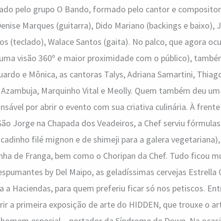
do pelo grupo O Bando, formado pelo cantor e compositor D
 Denise Marques (guitarra), Dido Mariano (backings e baixo),
sos (teclado), Walace Santos (gaita). No palco, que agora oc
uma visão 360º e maior proximidade com o público), tam
ardo e Mônica, as cantoras Talys, Adriana Samartini, Thia
Azambuja, Marquinho Vital e Meolly. Quem também deu um 
sável por abrir o evento com sua criativa culinária. À frent
São Jorge na Chapada dos Veadeiros, a Chef serviu fórmula
cadinho filé mignon e de shimeji para a galera vegetariana),
sinha de Franga, bem como o Choripan da Chef. Tudo ficou m
espumantes by Del Maipo, as geladíssimas cervejas Estrella Ga
a a Haciendas, para quem preferiu ficar só nos petiscos. Ent
rir a primeira exposição de arte do HIDDEN, que trouxe o art
 homem especial – portador da Síndrome de Down. Na ocasi