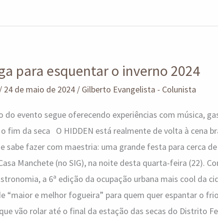
a para esquentar o inverno 2024
/
24 de maio de 2024
/
Gilberto Evangelista - Colunista
ão do evento segue oferecendo experiências com música, ga
 o fim da seca O HIDDEN está realmente de volta à cena bra
e sabe fazer com maestria: uma grande festa para cerca de
sa Manchete (no SIG), na noite desta quarta-feira (22). C
astronomia, a 6ª edição da ocupação urbana mais cool da cid
e “maior e melhor fogueira” para quem quer espantar o fri
que vão rolar até o final da estação das secas do Distrito Fe