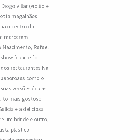
iogo Villar (violão e
 Jotta magalhães
upa o centro do
bém marcaram
go Nascimento, Rafael
show à parte foi
e dos restaurantes Na
s saborosas como o
 suas versões únicas
uito mais gostoso
lícia e a deliciosa
re um brinde e outro,
ista plástico
ão ele apresentou