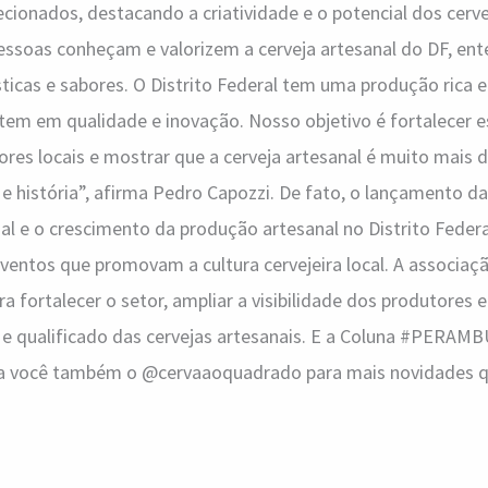
ionados, destacando a criatividade e o potencial dos cervej
ssoas conheçam e valorizem a cerveja artesanal do DF, en
sticas e sabores. O Distrito Federal tem uma produção rica e
stem em qualidade e inovação. Nosso objetivo é fortalecer 
ores locais e mostrar que a cerveja artesanal é muito mais
e e história”, afirma Pedro Capozzi. De fato, o lançamento 
l e o crescimento da produção artesanal no Distrito Feder
ventos que promovam a cultura cervejeira local. A associaçã
ara fortalecer o setor, ampliar a visibilidade dos produtores e
e qualificado das cervejas artesanais. E a Coluna #PERAM
iga você também o @cervaaoquadrado para mais novidades qu