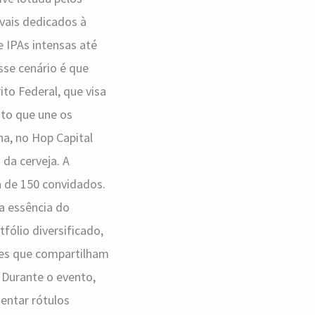
ivais dedicados à
e IPAs intensas até
sse cenário é que
to Federal, que visa
to que une os
na, no Hop Capital
da cerveja. A
a de 150 convidados.
a essência do
fólio diversificado,
res que compartilham
 Durante o evento,
entar rótulos