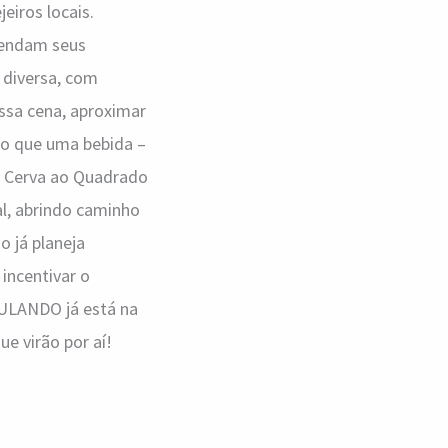
eiros locais.
tendam seus
 diversa, com
essa cena, aproximar
 do que uma bebida –
da Cerva ao Quadrado
al, abrindo caminho
o já planeja
 incentivar o
BULANDO já está na
e virão por aí!