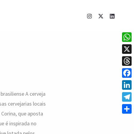
What
X
Thre
Face
brasiliense A cerveja
Linke
as cervejarias locais
Tele
 Corina, que aposta
Shar
e é inspirada no
ive lotada pelos