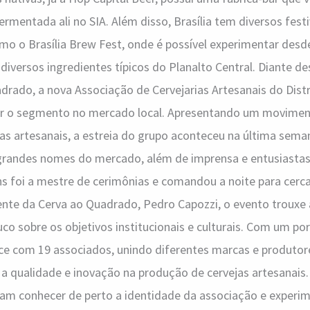
rmentada ali no SIA. Além disso, Brasília tem diversos fest
como o Brasília Brew Fest, onde é possível experimentar desd
diversos ingredientes típicos do Planalto Central. Diante de
drado, a nova Associação de Cervejarias Artesanais do Distri
ar o segmento no mercado local. Apresentando um movimen
as artesanais, a estreia do grupo aconteceu na última sema
grandes nomes do mercado, além de imprensa e entusiastas 
ins foi a mestre de cerimônias e comandou a noite para cerc
ente da Cerva ao Quadrado, Pedro Capozzi, o evento trouxe 
 sobre os objetivos institucionais e culturais. Com um port
sce com 19 associados, unindo diferentes marcas e produto
 qualidade e inovação na produção de cervejas artesanais.
am conhecer de perto a identidade da associação e experim