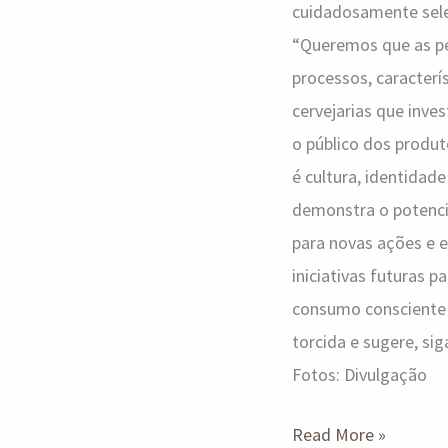
cuidadosamente selec
“Queremos que as pe
processos, caracterí
cervejarias que inve
o público dos produt
é cultura, identidad
demonstra o potencia
para novas ações e e
iniciativas futuras p
consumo consciente 
torcida e sugere, s
Fotos: Divulgação
Read More »