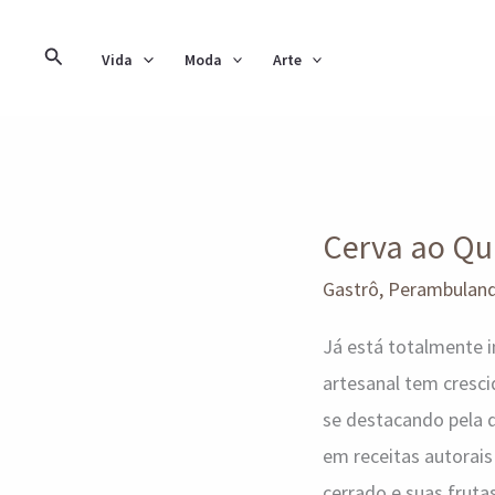
Ir
para
Pesquisar
Vida
Moda
Arte
o
conteúdo
Cerva
Cerva ao Q
ao
Quadrado
Gastrô
,
Perambulan
Já está totalmente i
artesanal tem cresci
se destacando pela q
em receitas autorai
cerrado e suas frutas