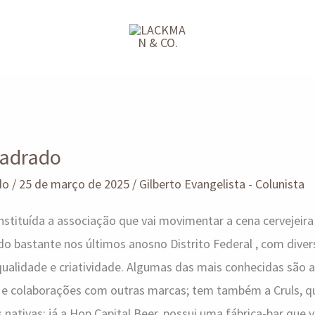
uadrado
do
/
25 de março de 2025
/
Gilberto Evangelista - Colunista
nstituída a associação que vai movimentar a cena cervejeira 
do bastante nos últimos anosno Distrito Federal , com divers
ualidade e criatividade. Algumas das mais conhecidas são a
s e colaborações com outras marcas; tem também a Cruls, qu
 nativas; já a Hop Capital Beer, possui uma fábrica-bar que v