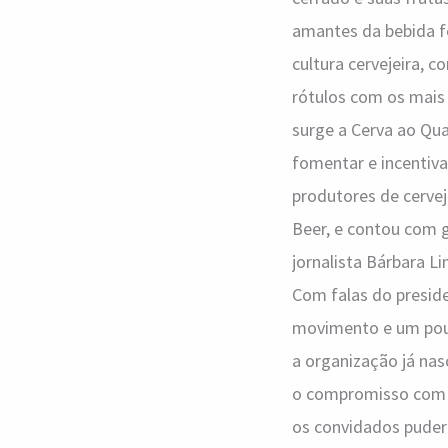
amantes da bebida fe
cultura cervejeira, 
rótulos com os mais 
surge a Cerva ao Qua
fomentar e incentiv
produtores de cervej
Beer, e contou com 
jornalista Bárbara L
Com falas do presid
movimento e um pouco
a organização já na
o compromisso com a
os convidados puder