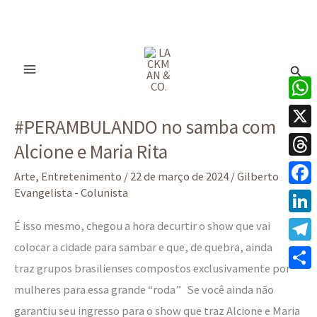
Ir
para
Pesq
o
conteúdo
#PERAMBULANDO
What
#PERAMBULANDO no samba com
no
X
Alcione e Maria Rita
samba
Thre
com
Arte
,
Entretenimento
/
22 de março de 2024
/
Gilberto
Alcione
Evangelista - Colunista
Face
e
Linke
É isso mesmo, chegou a hora decurtir o show que vai
Maria
colocar a cidade para sambar e que, de quebra, ainda
Tele
Rita
traz grupos brasilienses compostos exclusivamente por
Share
mulheres para essa grande “roda” Se você ainda não
garantiu seu ingresso para o show que traz Alcione e Maria