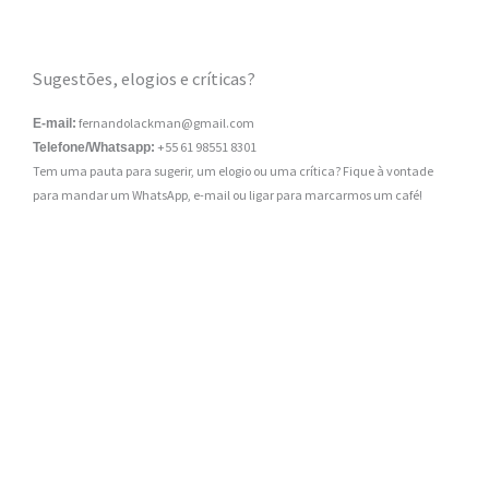
Sugestões, elogios e críticas?
fernandolackman@gmail.com
E-mail:
+55 61 98551 8301
Telefone/Whatsapp:
Tem uma pauta para sugerir, um elogio ou uma crítica? Fique à vontade
para mandar um WhatsApp, e-mail ou ligar para marcarmos um café!