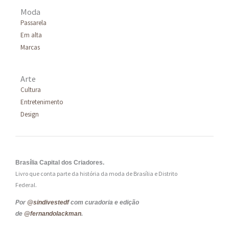
Moda
Passarela
Em alta
Marcas
Arte
Cultura
Entretenimento
Design
Brasília Capital dos Criadores.
Livro que conta parte da história da moda de Brasília e Distrito
Federal.
Por
@sindivestedf
com curadoria e edição
de
@fernandolackman
.