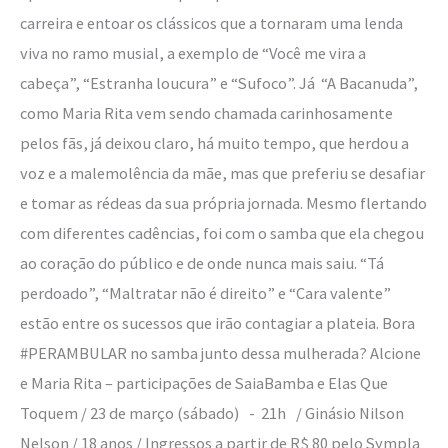
carreira e entoar os clássicos que a tornaram uma lenda
viva no ramo musial, a exemplo de “Você me vira a
cabeça”, “Estranha loucura” e “Sufoco”. Já “A Bacanuda”,
como Maria Rita vem sendo chamada carinhosamente
pelos fãs, já deixou claro, há muito tempo, que herdou a
voz e a malemolência da mãe, mas que preferiu se desafiar
e tomar as rédeas da sua própria jornada. Mesmo flertando
com diferentes cadências, foi com o samba que ela chegou
ao coração do público e de onde nunca mais saiu. “Tá
perdoado”, “Maltratar não é direito” e “Cara valente”
estão entre os sucessos que irão contagiar a plateia. Bora
#PERAMBULAR no samba junto dessa mulherada? Alcione
e Maria Rita – participações de SaiaBamba e Elas Que
Toquem / 23 de março (sábado) - 21h / Ginásio Nilson
Nelson / 18 anos / Ingressos a partir de R$ 80 pelo Sympla