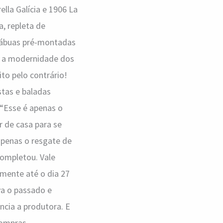
lla Galícia e 1906 La
, repleta de
 tábuas pré-montadas
 a modernidade dos
to pelo contrário!
tas e baladas
. “Esse é apenas o
 de casa para se
apenas o resgate de
completou. Vale
mente até o dia 27
va o passado e
ncia a produtora. E
 compras…