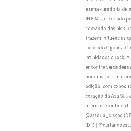
e uma curadoria de m
INFINU, estrelado pe
comando das pick-u
trazem influências q
incluindo Ogunda-O 
latinidades e rock. 
encontre verdadeiras
por música e colecio
edição, com exposito
coração da Asa Sul,
oferecer. Confira a l
@astoria_discos (DF)
(DF) | @quitandaestu