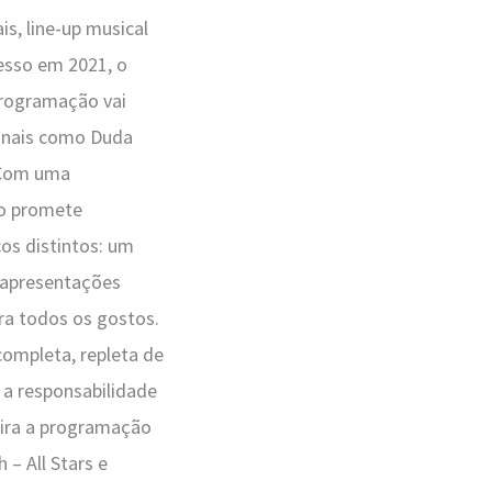
s, line-up musical
cesso em 2021, o
 programação vai
cionais como Duda
 Com uma
to promete
cos distintos: um
e apresentações
ra todos os gostos.
completa, repleta de
 a responsabilidade
fira a programação
 – All Stars e