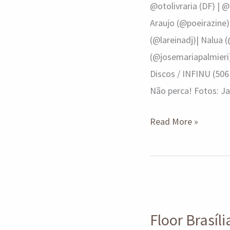
@otolivraria (DF) |
Araujo (@poeirazine
(@lareinadj)| Nalua 
(@josemariapalmieri)
Discos / INFINU (506
Não perca! Fotos: Ja
Read More »
Floor
Brasília
Floor Brasíl
2024