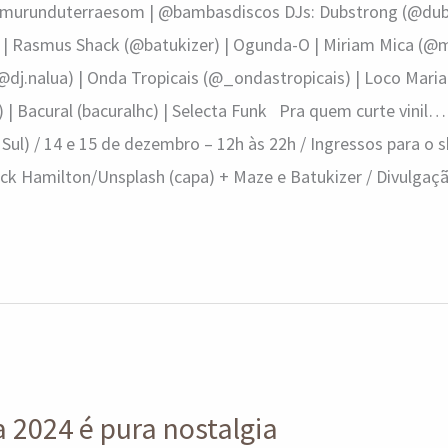
 @murunduterraesom | @bambasdiscos DJs: Dubstrong (@dub
) | Rasmus Shack (@batukizer) | Ogunda-O | Miriam Mica (@m
(@dj.nalua) | Onda Tropicais (@_ondastropicais) | Loco Maria
 | Bacural (bacuralhc) | Selecta Funk Pra quem curte vinil… 
 Sul) / 14 e 15 de dezembro – 12h às 22h / Ingressos para o
ck Hamilton/Unsplash (capa) + Maze e Batukizer / Divulgaç
ia 2024 é pura nostalgia