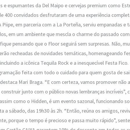
os e espumantes da Del Maipo e cervejas premium como Estre
 de 400 convidados desfrutaram de uma experiência completa
 A Piipe, em parceria com a La Porteña, serviu empanadas e
dos, em um ambiente que mescla o charme do passado com
 fique pensando que o Floor seguirá sem surpresas. Não, mui
serão recheadas de novidades temáticas, homenageando fes
, incluindo a icônica Tequila Rock e a inesquecível Festa Fico
amação feita com todo o cuidado para quem gosta de sair
, destaca Mari Braga. “E com certeza, vamos promover não 
onstruir junto com o público novas lembranças incríveis”, 
, assim como o Hidden, é um evento sazonal, funcionando so
nta a sábado, das 19h30 às 2h. “Então, reúna os amigos, revi
nte, porque o tempo é precioso e passa muito rápido”, sente
 com Cartão CAIXA garantem 10% de desconto em todas as