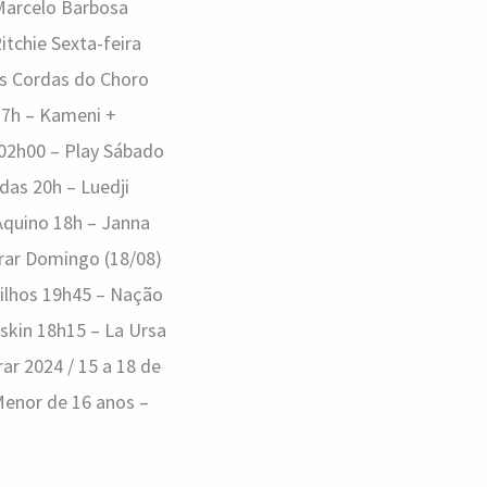
 Marcelo Barbosa
itchie Sexta-feira
Nas Cordas do Choro
17h – Kameni +
 02h00 – Play Sábado
das 20h – Luedji
Aquino 18h – Janna
rar Domingo (18/08)
Filhos 19h45 – Nação
skin 18h15 – La Ursa
ar 2024 / 15 a 18 de
Menor de 16 anos –