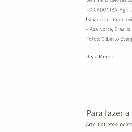
#DICADOGIBA. Agora, 
babadeira: Bora revi
– Asa Norte, Brasília
Fotos: Gilberto Evan
Read More »
Para
fazer
Para fazer a
a
cidade
Arte
,
Entreteniment