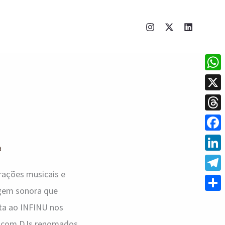
What
X
Thre
Face
a
Linke
rações musicais e
Tele
agem sonora que
Shar
olta ao INFINU nos
o com DJs renomados