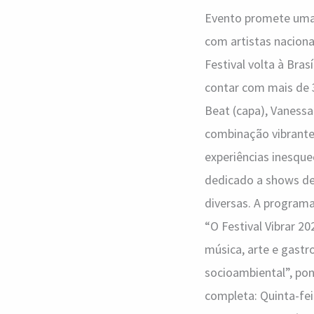
VIBRAR!
Evento promete uma 
com artistas naciona
Festival volta à Bra
contar com mais de 3
Beat (capa), Vaness
combinação vibrante
experiências inesquec
dedicado a shows de 
diversas. A program
“O Festival Vibrar 2
música, arte e gastr
socioambiental”, po
completa: Quinta-feir