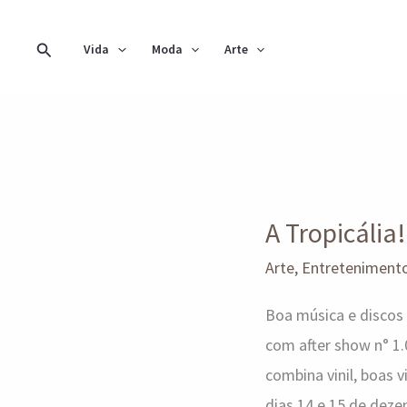
Ir
para
Pesquisar
Vida
Moda
Arte
o
conteúdo
A
Tropicália!
A Tropicáli
completa
um
Arte
,
Entreteniment
ano
Boa música e discos
com after show n° 1
combina vinil, boas v
dias 14 e 15 de de