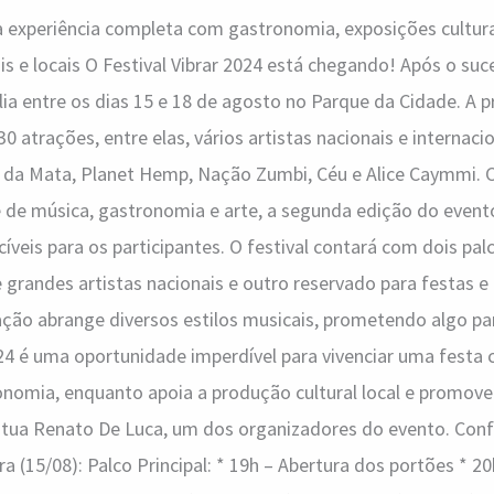
experiência completa com gastronomia, exposições culturai
is e locais O Festival Vibrar 2024 está chegando! Após o su
sília entre os dias 15 e 18 de agosto no Parque da Cidade. A
0 atrações, entre elas, vários artistas nacionais e interna
a da Mata, Planet Hemp, Nação Zumbi, Céu e Alice Caymmi.
 de música, gastronomia e arte, a segunda edição do even
íveis para os participantes. O festival contará com dois pal
grandes artistas nacionais e outro reservado para festas 
ação abrange diversos estilos musicais, prometendo algo pa
024 é uma oportunidade imperdível para vivenciar uma festa 
onomia, enquanto apoia a produção cultural local e promove
ntua Renato De Luca, um dos organizadores do evento. Con
a (15/08): Palco Principal: * 19h – Abertura dos portões * 20h