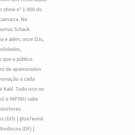
ao show nº 1.000 do
 Jamaica. No
asmus Schack
ia e além, onze DJs,
ilidades,
m que o público
ntro de apaixonados
renovação a cada
 Kalil. Tudo isso no
 só o INFINU sabe
positores:
s (GO) | @se7evinil
drodiscos (DF) |