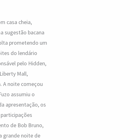
om casa cheia,
ma sugestão bacana
volta prometendo um
ites do lendário
onsável pelo Hidden,
Liberty Mall,
. A noite começou
 Fuzo assumiu o
da apresentação, os
 participações
ento de Bob Bruno,
a grande noite de