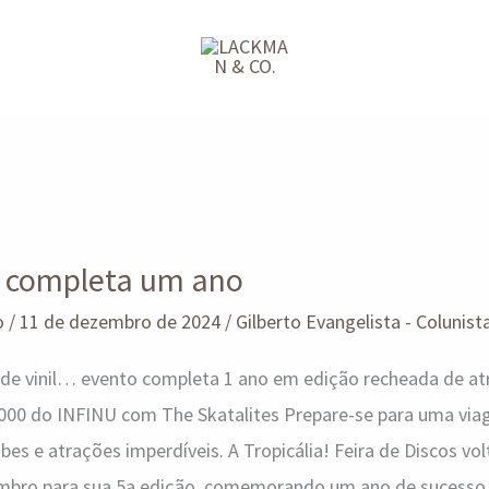
a! completa um ano
o
/
11 de dezembro de 2024
/
Gilberto Evangelista - Colunist
 de vinil… evento completa 1 ano em edição recheada de at
.000 do INFINU com The Skatalites Prepare-se para uma vi
ibes e atrações imperdíveis. A Tropicália! Feira de Discos v
zembro para sua 5a edição, comemorando um ano de sucess