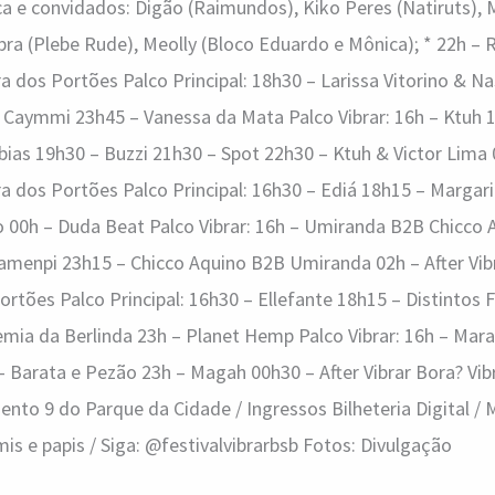
a e convidados: Digão (Raimundos), Kiko Peres (Natiruts),
bra (Plebe Rude), Meolly (Bloco Eduardo e Mônica); * 22h – R
ra dos Portões Palco Principal: 18h30 – Larissa Vitorino & 
e Caymmi 23h45 – Vanessa da Mata Palco Vibrar: 16h – Ktuh 
bias 19h30 – Buzzi 21h30 – Spot 22h30 – Ktuh & Victor Lima
ra dos Portões Palco Principal: 16h30 – Ediá 18h15 – Margari
o 00h – Duda Beat Palco Vibrar: 16h – Umiranda B2B Chicco 
Tamenpi 23h15 – Chicco Aquino B2B Umiranda 02h – After Vib
ortões Palco Principal: 16h30 – Ellefante 18h15 – Distintos 
mia da Berlinda 23h – Planet Hemp Palco Vibrar: 16h – Mara
 Barata e Pezão 23h – Magah 00h30 – After Vibrar Bora? Vibr
nto 9 do Parque da Cidade / Ingressos Bilheteria Digital / 
 e papis / Siga: @festivalvibrarbsb Fotos: Divulgação