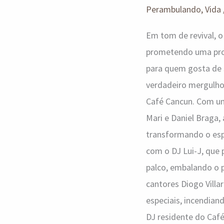
é
Perambulando
,
Vida
pura
Em tom de revival, 
nostalgia
prometendo uma prog
para quem gosta de 
verdadeiro mergulho 
Café Cancun. Com um 
Mari e Daniel Braga, 
transformando o esp
com o DJ Lui-J, que 
palco, embalando o 
cantores Diogo Villa
especiais, incendia
DJ residente do Café