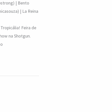
strong) | Bento
icasouza) | La Reina
Tropicália! Feira de
 show na Shotgun.
ão