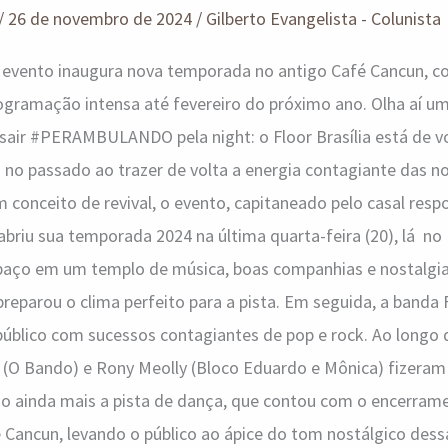
/
26 de novembro de 2024
/
Gilberto Evangelista - Colunista
o evento inaugura nova temporada no antigo Café Cancun, c
ramação intensa até fevereiro do próximo ano. Olha aí u
sair #PERAMBULANDO pela night: o Floor Brasília está de 
no passado ao trazer de volta a energia contagiante das no
conceito de revival, o evento, capitaneado pelo casal resp
abriu sua temporada 2024 na última quarta-feira (20), lá no 
aço em um templo de música, boas companhias e nostalgia
preparou o clima perfeito para a pista. Em seguida, a banda
público com sucessos contagiantes de pop e rock. Ao longo 
r (O Bando) e Rony Meolly (Bloco Eduardo e Mônica) fizeram
ndo ainda mais a pista de dança, que contou com o encerram
 Cancun, levando o público ao ápice do tom nostálgico dess