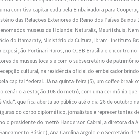
a uma comitiva capitaneada pela Embaixadora para Cooperaç
istério das Relações Exteriores do Reino dos Países Baixos
 renomados museus da Holanda: Naturalis, Mauritshuis, Ne
ácio do Itamaraty, Ministério da Cultura, Ibram- Instituto Br
 exposição Portinari Raros, no CCBB Brasília e encontro n
etores de museus locais e com o subsecretário de patrimônio 
cepção cultural, na residência oficial do embaixador brind
la capital federal. Já na quinta-feira (5), um coffee break o
 cenário a estação 106 do metrô, com uma cerimônia que 
 Vida”, que fica aberta ao público até o dia 26 de outubro n
figuras do corpo diplomático, jornalistas e representantes d
o o presidente do metrô Handerson Cabral, a diretora da 
Saneamento Básico), Ana Carolina Argolo e o Secretário de