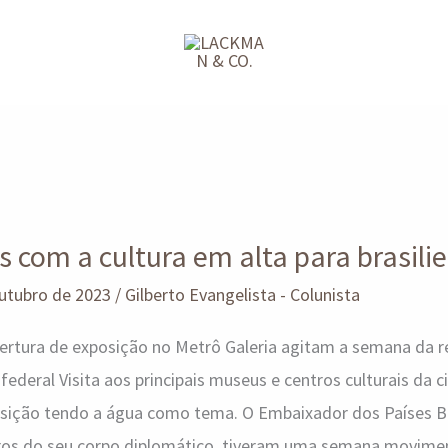
s com a cultura em alta para brasili
outubro de 2023
/
Gilberto Evangelista - Colunista
abertura de exposição no Metrô Galeria agitam a semana da 
federal Visita aos principais museus e centros culturais da c
sição tendo a água como tema. O Embaixador dos Países Ba
os do seu corpo diplomático, tiveram uma semana movimen