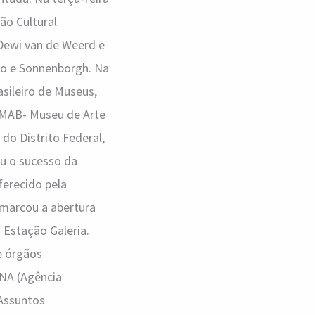
ão Cultural
 Dewi van de Weerd e
mo e Sonnenborgh. Na
asileiro de Museus,
o MAB- Museu de Arte
do Distrito Federal,
ou o sucesso da
ferecido pela
marcou a abertura
a Estação Galeria.
e órgãos
ANA (Agência
 Assuntos