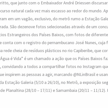
Britto, que junto com o Embaixador André Driessen discursa
curso natural cada vez mais escasso ao redor do mundo. Ap
am em um vagão, exclusivo, do metrô rumo a Estação Galer
urada. São dezenove fotos selecionadas através de um conc
ios Estrangeiros dos Países Baixos, com fotos de diferente
que conta com o registro do pernambucano José Nunes, cuja 
 rede cheia de resíduos plásticos no rio Capiberibe, que cor
 “Água é Vida” é um chamado a ação que os Países Baixos f
, convidando a todos a compartilhar fotos no Instagram q
que inspirem as pessoas a agir, marcando @NLinBrasil e usa
a Estação Galeria (5/10 a 26/10), no Metrô, a exposição se
de Planaltina (28/10 – 17/11) e Samambaia (20/11 – 11/12). 