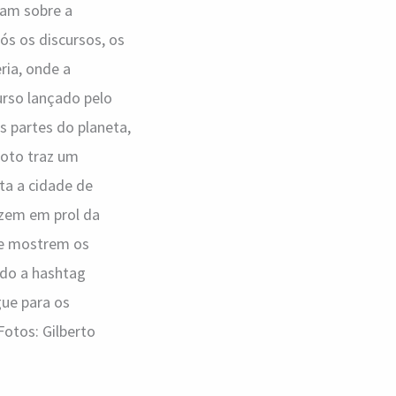
ram sobre a
ós os discursos, os
ia, onde a
urso lançado pelo
s partes do planeta,
foto traz um
ta a cidade de
azem em prol da
ue mostrem os
ndo a hashtag
gue para os
Fotos: Gilberto