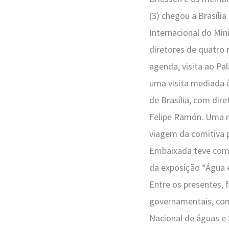
brasilienses
(3) chegou a Brasíli
Internacional do Min
diretores de quatro
agenda, visita ao Pal
uma visita mediada à
de Brasília, com dir
Felipe Ramón. Uma re
viagem da comitiva pe
Embaixada teve como
da exposição “Água é
Entre os presentes, 
governamentais, com
Nacional de águas e 