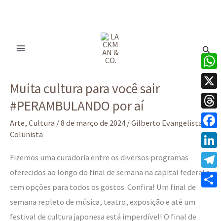
Ir
para
Pesq
o
conteúdo
Muita
What
Muita cultura para você sair
cultura
X
#PERAMBULANDO por aí
para
Thre
você
Arte
,
Cultura
/
8 de março de 2024
/
Gilberto Evangelista -
sair
Colunista
Face
#PERAMBULANDO
Linke
Fizemos uma curadoria entre os diversos programas
por
oferecidos ao longo do final de semana na capital federal e
Tele
aí
tem opções para todos os gostos. Confira! Um final de
Share
semana repleto de música, teatro, exposição e até um
festival de cultura japonesa está imperdível! O final de