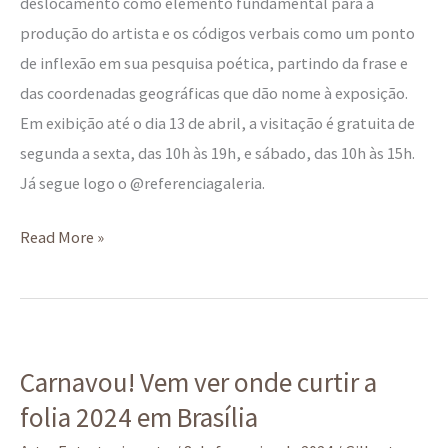
deslocamento como elemento fundamental para a
produção do artista e os códigos verbais como um ponto
de inflexão em sua pesquisa poética, partindo da frase e
das coordenadas geográficas que dão nome à exposição.
Em exibição até o dia 13 de abril, a visitação é gratuita de
segunda a sexta, das 10h às 19h, e sábado, das 10h às 15h.
Já segue logo o @referenciagaleria.
Read More »
Carnavou!
Carnavou! Vem ver onde curtir a
Vem
folia 2024 em Brasília
ver
onde