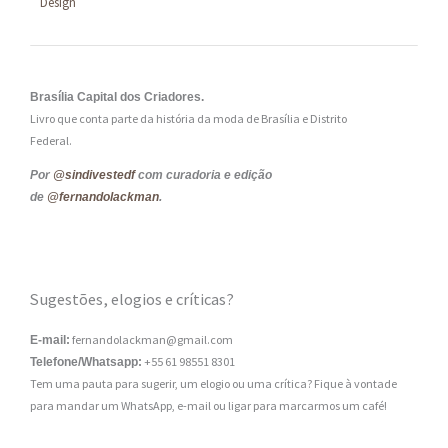
Design
Brasília Capital dos Criadores.
Livro que conta parte da história da moda de Brasília e Distrito
Federal.
Por
@sindivestedf
com curadoria e edição
de
@fernandolackman
.
Sugestões, elogios e críticas?
fernandolackman@gmail.com
E-mail:
+55 61 98551 8301
Telefone/Whatsapp:
Tem uma pauta para sugerir, um elogio ou uma crítica? Fique à vontade
para mandar um WhatsApp, e-mail ou ligar para marcarmos um café!