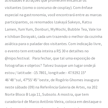
atividades e atrações que prometem encantar os
visitantes (como o concurso de cosplay). Com ênfase
especial na gastronomia, você encontrará entre as marcas
participantes, os renomados Izakayá Sakeyo, Katsu
Lamen, Yum Yum, Donburi, MyMochi, Bubble Tea, Vale Ice
e Ichiban Dorayaki, cada um trazendo o melhor da cozinha
asiática para o paladar dos visitantes. Com indicação livre,
o evento tem entrada inteira a R$ 30 e detalhes no
@nipo.festival. Para fechar, que tal uma exposição de
fotografias e objetos? Talvez busque um lugar onde já
estou / latitude: -15.7801, longitude:- 47.9292 15°
46’48’’sul, 47°55’45’’oeste, de Rogério Ghomes inaugura
neste sábado (09) na Referência Galeria de Artes, na 202
Norte Bloco B Loja 11, Subsolo. A mostra, que tem
curadoria é de Marco Antônio Vieira, coloca em destaque o