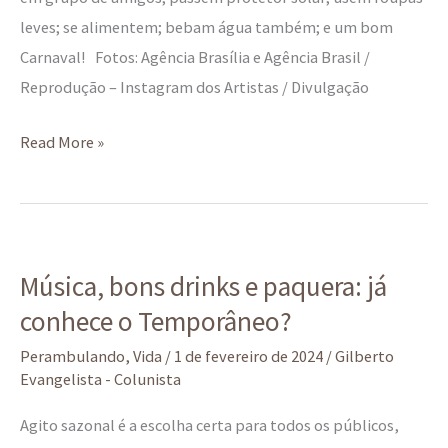
leves; se alimentem; bebam água também; e um bom
Carnaval! Fotos: Agência Brasília e Agência Brasil /
Reprodução – Instagram dos Artistas / Divulgação
Read More »
Música,
Música, bons drinks e paquera: já
bons
conhece o Temporâneo?
drinks
e
Perambulando
,
Vida
/
1 de fevereiro de 2024
/
Gilberto
paquera:
Evangelista - Colunista
já
Agito sazonal é a escolha certa para todos os públicos,
conhece