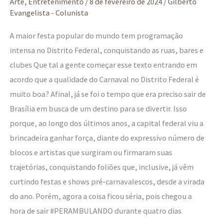
Arte
,
Entretenimento
/
8 de fevereiro de 2024
/
Gilberto
curtir
Evangelista - Colunista
a
A maior festa popular do mundo tem programação
folia
intensa no Distrito Federal, conquistando as ruas, bares e
2024
clubes Que tal a gente começar esse texto entrando em
em
acordo que a qualidade do Carnaval no Distrito Federal é
Brasília
muito boa? Afinal, já se foi o tempo que era preciso sair de
Brasília em busca de um destino para se divertir. Isso
porque, ao longo dos últimos anos, a capital federal viu a
brincadeira ganhar força, diante do expressivo número de
blocos e artistas que surgiram ou firmaram suas
trajetórias, conquistando foliões que, inclusive, já vêm
curtindo festas e shows pré-carnavalescos, desde a virada
do ano. Porém, agora a coisa ficou séria, pois chegou a
hora de sair #PERAMBULANDO durante quatro dias