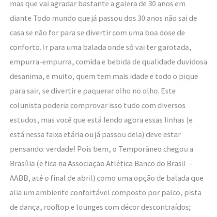
mas que vai agradar bastante a galera de 30 anos em
o
diante Todo mundo que já passou dos 30 anos não sai de
Temporâneo?
casa se não for para se divertir com uma boa dose de
conforto. Ir para uma balada onde só vai ter garotada,
empurra-empurra, comida e bebida de qualidade duvidosa
desanima, e muito, quem tem mais idade e todo o pique
para sair, se divertir e paquerar olho no olho. Este
colunista poderia comprovar isso tudo com diversos
estudos, mas você que está lendo agora essas linhas (e
está nessa faixa etária ou já passou dela) deve estar
pensando: verdade! Pois bem, o Temporâneo chegou a
Brasília (e fica na Associação Atlética Banco do Brasil –
AABB, até o final de abril) como uma opção de balada que
alia um ambiente confortável composto por palco, pista
de dança, rooftop e lounges com décor descontraídos;