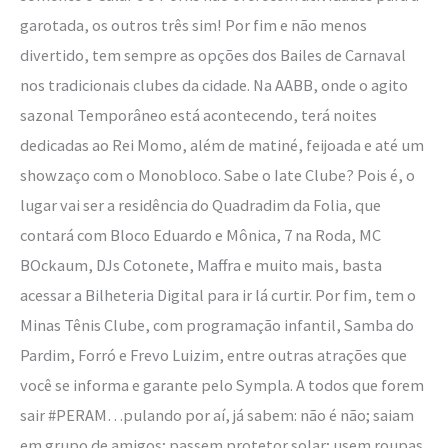
garotada, os outros três sim! Por fim e não menos
divertido, tem sempre as opções dos Bailes de Carnaval
nos tradicionais clubes da cidade. Na AABB, onde o agito
sazonal Temporâneo está acontecendo, terá noites
dedicadas ao Rei Momo, além de matiné, feijoada e até um
showzaço com o Monobloco. Sabe o Iate Clube? Pois é, o
lugar vai ser a residência do Quadradim da Folia, que
contará com Bloco Eduardo e Mônica, 7 na Roda, MC
BOckaum, DJs Cotonete, Maffra e muito mais, basta
acessar a Bilheteria Digital para ir lá curtir. Por fim, tem o
Minas Tênis Clube, com programação infantil, Samba do
Pardim, Forró e Frevo Luizim, entre outras atrações que
você se informa e garante pelo Sympla. A todos que forem
sair #PERAM…pulando por aí, já sabem: não é não; saiam
em grupo de amigos; passem protetor solar; usem roupas