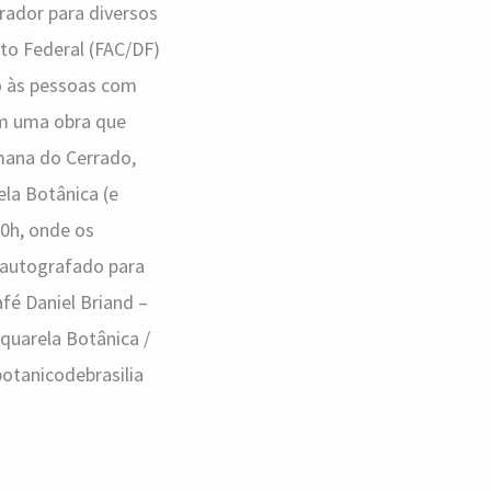
rador para diversos
ito Federal (FAC/DF)
o às pessoas com
bém uma obra que
emana do Cerrado,
la Botânica (e
10h, onde os
 autografado para
fé Daniel Briand –
Aquarela Botânica /
otanicodebrasilia