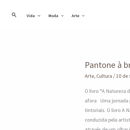
Ir
para
Pesquisar
Vida
Moda
Arte
o
conteúdo
Pantone
Pantone à br
à
brasileira
Arte
,
Cultura
/
10 de
O livro “A Natureza 
afora Uma jornada pe
tintoriais. O livro 
conduzida pela artis
através de um olhar 