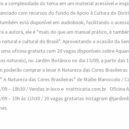
do a complexidade do tema em um material acessível e inspi
Financiado com recursos do Fundo de Apoio à Cultura do Distr
o também está disponível em audiobook, facilitando o acess
Para a autora, ele é “mais do que um manual prático, é tam
o natural e cultural do Brasil”. Aproveitando a ocasião da S
uma oficina gratuita com 20 vagas disponíveis sobre Aquare
s naturais), no Jardim Botânico no dia 15/09, a partir das 
 poderão comprar e levar A Natureza das Cores Brasileiras
 ” A Natureza das Cores Brasileiras” de Maibe Maroccolo / Ca
1/09 – 18h30 / Vendas in loco e mattricaria.com.br Oficina 
/09 – 10h às 11h30 / 20 vagas gratuitas Instagram @jardimb
mes