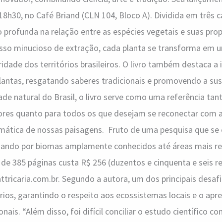
 18h30, no Café Briand (CLN 104, Bloco A). Dividida em três c
profunda na relação entre as espécies vegetais e suas propr
sso minucioso de extração, cada planta se transforma em u
ridade dos territórios brasileiros. O livro também destaca a 
lantas, resgatando saberes tradicionais e promovendo a su
ade natural do Brasil, o livro serve como uma referência tan
ores quanto para todos os que desejam se reconectar com a
omática de nossas paisagens. Fruto de uma pesquisa que se
sando por biomas amplamente conhecidos até áreas mais r
 de 385 páginas custa R$ 256 (duzentos e cinquenta e seis re
attricaria.com.br. Segundo a autora, um dos principais desaf
órios, garantindo o respeito aos ecossistemas locais e o ap
ais. “Além disso, foi difícil conciliar o estudo científico co