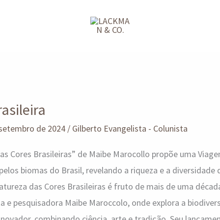
asileira
 setembro de 2024
/
Gilberto Evangelista - Colunista
das Cores Brasileiras” de Maibe Marocollo propõe uma Viag
los biomas do Brasil, revelando a riqueza e a diversidade 
A Natureza das Cores Brasileiras é fruto de mais de uma déca
ta e pesquisadora Maibe Maroccolo, onde explora a biodiver
inovador, combinando ciência, arte e tradição. Seu lançame