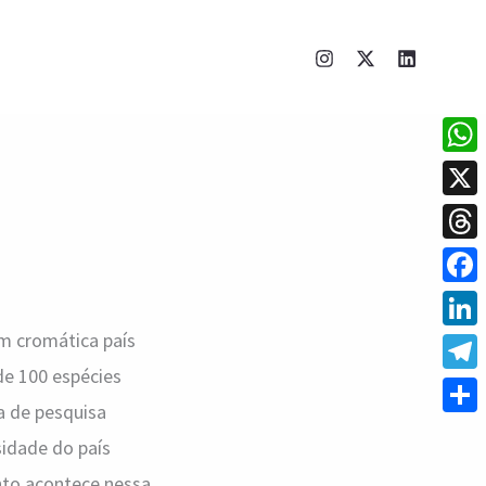
What
X
Thre
Face
em cromática país
Linke
de 100 espécies
Tele
da de pesquisa
Shar
sidade do país
nto acontece nessa