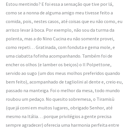
Estou mentindo? E foi essa a sensação que tive por lá,
como se a nonna de alguma amigo meu tivesse feito a
comida, pois, nestes casos, até coisas que eu não como, eu
arrisco levar à boca. Por exemplo, não sou da turma da
polenta, mas a do Nino Cucina eu não somente provei,
como repeti… Gratinada, com fonduta e gema mole, e
uma ciabatta fofinha acompanhando. Também foi de
encher os olhos (e lamber os beiços) o Il Polpettone,
servido ao sugo (um dos meus molhos preferidos quando
bem feito), acompanhado de tagliolini al dente e, creio eu,
passado na manteiga. Foi o melhor da mesa, todo mundo
roubou um pedaço. No quesito sobremesa, o Tiramisù
(que já comi em muitos lugares, obrigado Senhor, até
mesmo na Itália… porque privilégios a gente precisa
sempre agradecer) oferecia uma harmonia perfeita entre