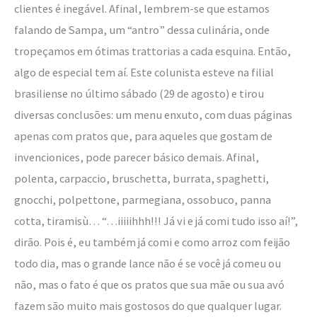
clientes é inegável. Afinal, lembrem-se que estamos
falando de Sampa, um “antro” dessa culinária, onde
tropeçamos em ótimas trattorias a cada esquina. Então,
algo de especial tem aí. Este colunista esteve na filial
brasiliense no último sábado (29 de agosto) e tirou
diversas conclusões: um menu enxuto, com duas páginas
apenas com pratos que, para aqueles que gostam de
invencionices, pode parecer básico demais. Afinal,
polenta, carpaccio, bruschetta, burrata, spaghetti,
gnocchi, polpettone, parmegiana, ossobuco, panna
cotta, tiramisù… “…iiiiihhh!!! Já vi e já comi tudo isso aí!”,
dirão. Pois é, eu também já comi e como arroz com feijão
todo dia, mas o grande lance não é se você já comeu ou
não, mas o fato é que os pratos que sua mãe ou sua avó
fazem são muito mais gostosos do que qualquer lugar.