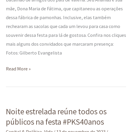
mãe, Dona Maria de Fátima, que capitaneou as operações
dessa fábrica de pamonhas. Inclusive, elas também
rechearam as sacolas que cada um levou para casa como
souvenir dessa festa para lá de gostosa. Confira nos cliques
mais alguns dos convidados que marcaram presença:
Fotos: Gilberto Evangelista
Read More »
Noite
Noite estrelada reúne todos os
estrelada
públicos na festa #PKS40anos
reúne
todos
Capital & Política
,
Vida
/
13 de novembro de 2023
/