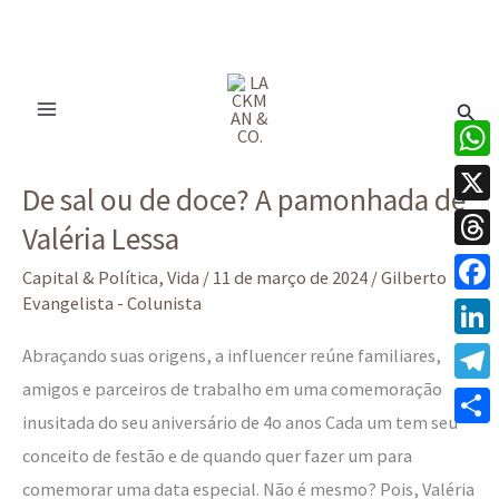
Ir
para
Pesq
o
conteúdo
De
What
De sal ou de doce? A pamonhada de
sal
X
Valéria Lessa
ou
Thre
de
Capital & Política
,
Vida
/
11 de março de 2024
/
Gilberto
doce?
Evangelista - Colunista
Face
A
Linke
Abraçando suas origens, a influencer reúne familiares,
pamonhada
amigos e parceiros de trabalho em uma comemoração
Tele
de
inusitada do seu aniversário de 4o anos Cada um tem seu
Valéria
Share
conceito de festão e de quando quer fazer um para
Lessa
comemorar uma data especial. Não é mesmo? Pois, Valéria