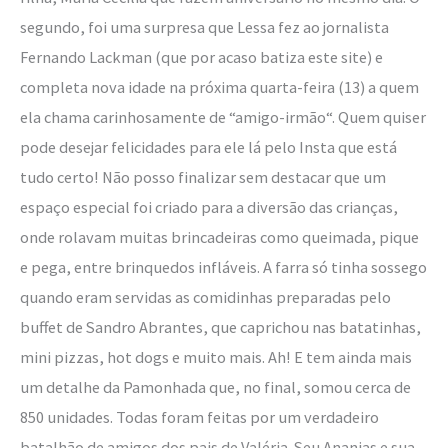
segundo, foi uma surpresa que Lessa fez ao jornalista
Fernando Lackman (que por acaso batiza este site) e
completa nova idade na próxima quarta-feira (13) a quem
ela chama carinhosamente de “amigo-irmão“. Quem quiser
pode desejar felicidades para ele lá pelo Insta que está
tudo certo! Não posso finalizar sem destacar que um
espaço especial foi criado para a diversão das crianças,
onde rolavam muitas brincadeiras como queimada, pique
e pega, entre brinquedos infláveis. A farra só tinha sossego
quando eram servidas as comidinhas preparadas pelo
buffet de Sandro Abrantes, que caprichou nas batatinhas,
mini pizzas, hot dogs e muito mais. Ah! E tem ainda mais
um detalhe da Pamonhada que, no final, somou cerca de
850 unidades. Todas foram feitas por um verdadeiro
batalhão de amigos dos pais de Valéria. Seu Ananias e sua