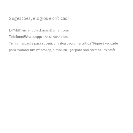
Sugestões, elogios e críticas?
fernandolackman@gmail.com
E-mail:
+55 61 98551 8301
Telefone/Whatsapp:
Tem uma pauta para sugerir, um elogio ou uma crítica? Fique à vontade
para mandar um WhatsApp, e-mail ou ligar para marcarmos um café!