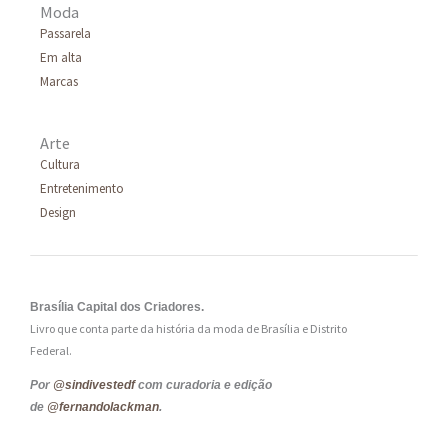
Moda
Passarela
Em alta
Marcas
Arte
Cultura
Entretenimento
Design
Brasília Capital dos Criadores.
Livro que conta parte da história da moda de Brasília e Distrito
Federal.
Por
@sindivestedf
com curadoria e edição
de
@fernandolackman
.