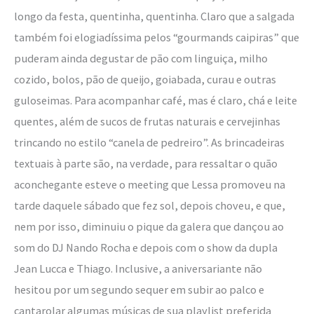
longo da festa, quentinha, quentinha. Claro que a salgada
também foi elogiadíssima pelos “gourmands caipiras” que
puderam ainda degustar de pão com linguiça, milho
cozido, bolos, pão de queijo, goiabada, curau e outras
guloseimas. Para acompanhar café, mas é claro, chá e leite
quentes, além de sucos de frutas naturais e cervejinhas
trincando no estilo “canela de pedreiro”. As brincadeiras
textuais à parte são, na verdade, para ressaltar o quão
aconchegante esteve o meeting que Lessa promoveu na
tarde daquele sábado que fez sol, depois choveu, e que,
nem por isso, diminuiu o pique da galera que dançou ao
som do DJ Nando Rocha e depois com o show da dupla
Jean Lucca e Thiago. Inclusive, a aniversariante não
hesitou por um segundo sequer em subir ao palco e
cantarolar algumas músicas de sua playlist preferida