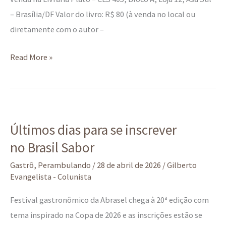
– Brasília/DF Valor do livro: R$ 80 (à venda no local ou
diretamente com o autor –
Read More »
Últimos
Últimos dias para se inscrever
dias
no Brasil Sabor
para
se
Gastrô
,
Perambulando
/
28 de abril de 2026
/
Gilberto
inscrever
Evangelista - Colunista
no Brasil
Festival gastronômico da Abrasel chega à 20ª edição com
Sabor
tema inspirado na Copa de 2026 e as inscrições estão se