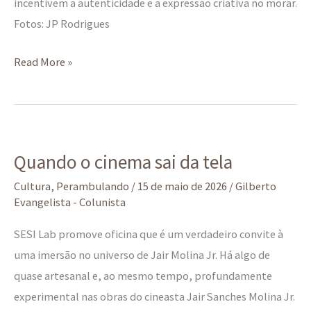
incentivem a autenticidade e a expressão criativa no morar.
Fotos: JP Rodrigues
Read More »
Quando
Quando o cinema sai da tela
o
cinema
Cultura
,
Perambulando
/
15 de maio de 2026
/
Gilberto
Evangelista - Colunista
sai
da
SESI Lab promove oficina que é um verdadeiro convite à
tela
uma imersão no universo de Jair Molina Jr. Há algo de
quase artesanal e, ao mesmo tempo, profundamente
experimental nas obras do cineasta Jair Sanches Molina Jr.