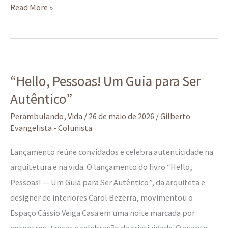
Read More »
“Hello,
“Hello, Pessoas! Um Guia para Ser
Pessoas!
Autêntico”
Um
Guia
Perambulando
,
Vida
/
26 de maio de 2026
/
Gilberto
para
Evangelista - Colunista
Ser
Lançamento reúne convidados e celebra autenticidade na
Autêntico”
arquitetura e na vida. O lançamento do livro “Hello,
Pessoas! — Um Guia para Ser Autêntico”, da arquiteta e
designer de interiores Carol Bezerra, movimentou o
Espaço Cássio Veiga Casa em uma noite marcada por
encontros, trocas e celebração da criatividade. O evento