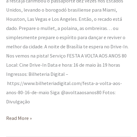
a festa já carimbou o passaporte dez vezes nos Estados
Unidos, levando o borogodó brasiliense para Miami,
Houston, Las Vegas e Los Angeles. Então, o recado está
dado. Prepare o mullet, a polaina, as ombreiras… ou
simplesmente prepare o espírito para dançar e reviver o
melhor da cidade. A noite de Brasília te espera no Drive-In.
Nos vemos na pista! Serviço FESTA A VOLTA AOS ANOS 80
Local: Cine Drive-In Data e hora: 16 de maio às 19 horas
Ingressos: Bilheteria Digital –
https://www.bilheteriadigital.com/festa-a-volta-aos-
anos-80-16-de-maio Siga: @avoltaaosanos80 Fotos:
Divulgação
Read More »