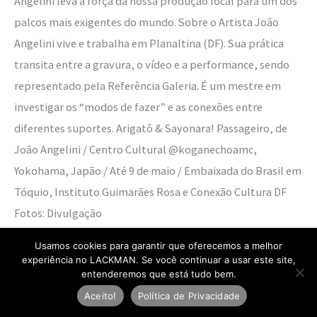
Angelini leva a força da nossa produção local para um dos
palcos mais exigentes do mundo. Sobre o Artista João
Angelini vive e trabalha em Planaltina (DF). Sua prática
transita entre a gravura, o vídeo e a performance, sendo
representado pela Referência Galeria. É um mestre em
investigar os “modos de fazer” e as conexões entre
diferentes suportes. Arigatô & Sayonara! Passageiro, de
João Angelini / Centro Cultural @koganechoamc,
Yokohama, Japão / Até 9 de maio / Embaixada do Brasil em
Tóquio, Instituto Guimarães Rosa e Conexão Cultura DF
Fotos: Divulgação
Usamos cookies para garantir que oferecemos a melhor
Read More »
experiência no LACKMAN. Se você continuar a usar este site,
entenderemos que está tudo bem.
Aceito!
Política de Privacidade