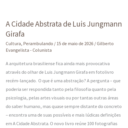
A
A Cidade Abstrata de Luis Jungmann
Cidade
Girafa
Abstrata
de
Cultura
,
Perambulando
/
15 de maio de 2026
/
Gilberto
Luis
Evangelista - Colunista
Jungmann
A arquitetura brasiliense fica ainda mais provocativa
Girafa
através do olhar de Luis Jungmann Girafa em fotolivro
recém-lançado. O que é uma abstração? A pergunta – que
poderia ser respondida tanto pela filosofia quanto pela
psicologia, pelas artes visuais ou por tantas outras áreas
do saber humano, mas quase sempre distante do concreto
– encontra uma de suas possíveis e mais lúdicas definições
em A Cidade Abstrata. O novo livro reúne 100 fotografias