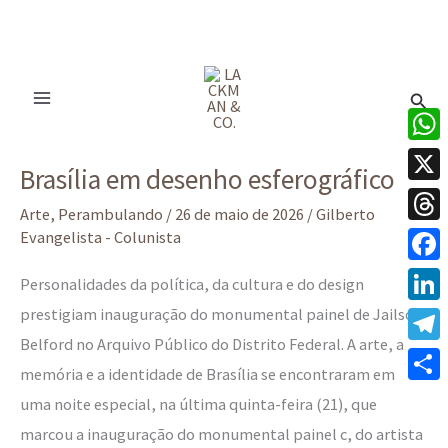
Ir
para
Pesq
o
conteúdo
Brasília
What
Brasília em desenho esferográfico
em
X
desenho
Arte
,
Perambulando
/
26 de maio de 2026
/
Gilberto
Thre
Evangelista - Colunista
esferográfico
Face
Personalidades da política, da cultura e do design
prestigiam inauguração do monumental painel de Jailson
Linke
Belford no Arquivo Público do Distrito Federal. A arte, a
Tele
memória e a identidade de Brasília se encontraram em
Share
uma noite especial, na última quinta-feira (21), que
marcou a inauguração do monumental painel c, do artista