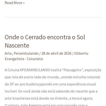
Read More »
Onde
Onde o Cerrado encontra o Sol
o
Nascente
Cerrado
encontra
Arte
,
Perambulando
/
28 de abril de 2026
/
Gilberto
o
Evangelista - Colunista
Sol
A Coluna #PERAMBULANDO exalta “Passageiro”, exposição
Nascente
que rola do outro lado do mundo, unindo entulho colonial
do DF ao zen budista japonês em uma experiência visual
incrível. Se você ainda não está sabendo do rasante que a
arte brasiliense está dando no Oriente, a hora é agora.
O artista João Angelini está em solo japonês com a