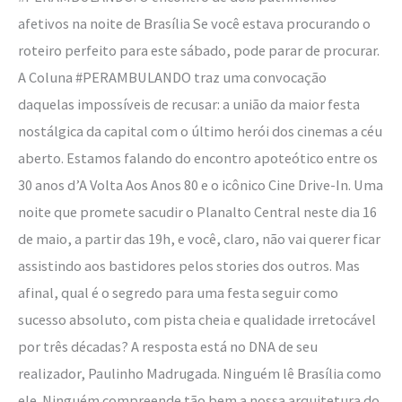
volta
afetivos na noite de Brasília Se você estava procurando o
ao
roteiro perfeito para este sábado, pode parar de procurar.
Cine
A Coluna #PERAMBULANDO traz uma convocação
Drive-
daquelas impossíveis de recusar: a união da maior festa
In
nostálgica da capital com o último herói dos cinemas a céu
aberto. Estamos falando do encontro apoteótico entre os
30 anos d’A Volta Aos Anos 80 e o icônico Cine Drive-In. Uma
noite que promete sacudir o Planalto Central neste dia 16
de maio, a partir das 19h, e você, claro, não vai querer ficar
assistindo aos bastidores pelos stories dos outros. Mas
afinal, qual é o segredo para uma festa seguir como
sucesso absoluto, com pista cheia e qualidade irretocável
por três décadas? A resposta está no DNA de seu
realizador, Paulinho Madrugada. Ninguém lê Brasília como
ele. Ninguém compreende tão bem a nossa arquitetura do