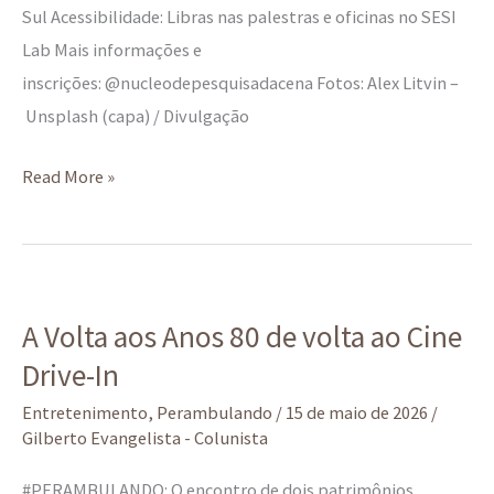
Sul Acessibilidade: Libras nas palestras e oficinas no SESI
Lab Mais informações e
inscrições: @nucleodepesquisadacena Fotos: Alex Litvin –
Unsplash (capa) / Divulgação
Read More »
A
A Volta aos Anos 80 de volta ao Cine
Volta
Drive-In
aos
Anos
Entretenimento
,
Perambulando
/
15 de maio de 2026
/
80
Gilberto Evangelista - Colunista
de
#PERAMBULANDO: O encontro de dois patrimônios