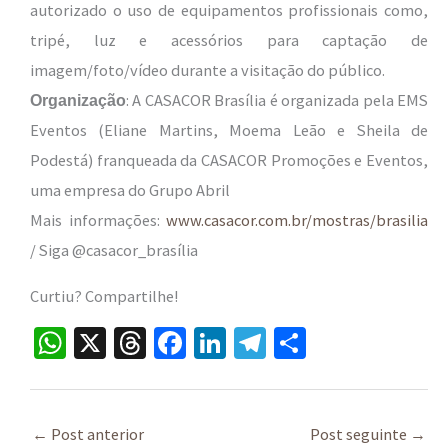
autorizado o uso de equipamentos profissionais como,
tripé, luz e acessórios para captação de
imagem/foto/vídeo durante a visitação do público.
: A CASACOR Brasília é organizada pela EMS
Organização
Eventos (Eliane Martins, Moema Leão e Sheila de
Podestá) franqueada da CASACOR Promoções e Eventos,
uma empresa do Grupo Abril
Mais informações:
www.casacor.com.br/mostras/brasilia
/ Siga @casacor_brasília
Curtiu? Compartilhe!
W
X
T
Fa
Li
Te
S
h
hr
ce
n
le
h
at
ea
b
ke
gr
ar
sA
ds
o
dI
a
e
←
Post anterior
Post seguinte
→