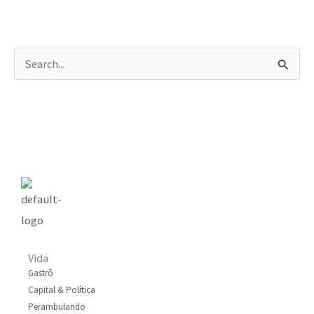
P
e
s
q
u
i
s
a
r
Vida
p
Gastrô
Capital & Política
o
Perambulando
r