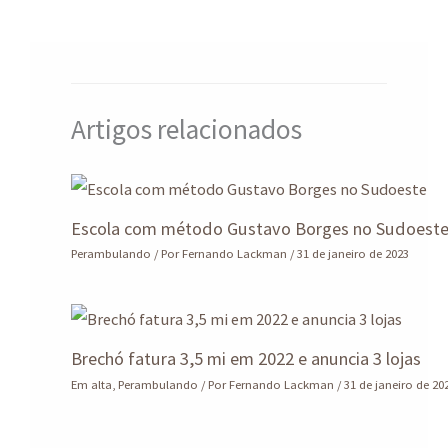
p
o
n
m
p
k
Artigos relacionados
Escola com método Gustavo Borges no Sudoest
Perambulando
/ Por
Fernando Lackman
/
31 de janeiro de 2023
Brechó fatura 3,5 mi em 2022 e anuncia 3 lojas
Em alta
,
Perambulando
/ Por
Fernando Lackman
/
31 de janeiro de 20