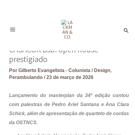
Ir
para
Pesq
o
conteúdo
CASACOR Bsb: open house
prestigiado
Por
Gilberto Evangelista - Colunista
/
Design
,
Perambulando
/
23 de março de 2026
Lançamento do masterplan da 34ª edição contou
com palestras de Pedro Ariel Santana e Ana Clara
Schick, além de apresentação de quarteto de cordas
da OSTNCS.