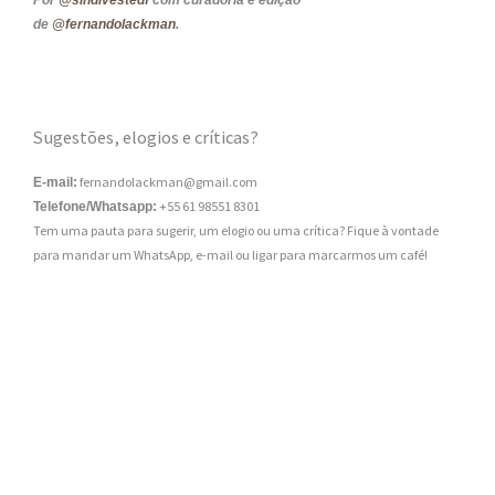
de
@fernandolackman
.
Sugestões, elogios e críticas?
fernandolackman@gmail.com
E-mail:
+55 61 98551 8301
Telefone/Whatsapp:
Tem uma pauta para sugerir, um elogio ou uma crítica? Fique à vontade
para mandar um WhatsApp, e-mail ou ligar para marcarmos um café!