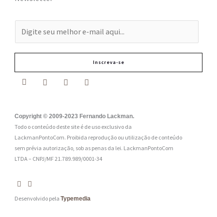
E
-
m
Inscreva-se
a
i
l
:
Copyright © 2009-2023 Fernando Lackman.
Todo o conteúdo deste site é de uso exclusivo da
*
LackmanPontoCom. Proibida reprodução ou utilização de conteúdo
sem prévia autorização, sob as penas da lei.
LackmanPontoCom
LTDA – CNPJ/MF 21.789.989/0001-34
Desenvolvido pela
Typemedia