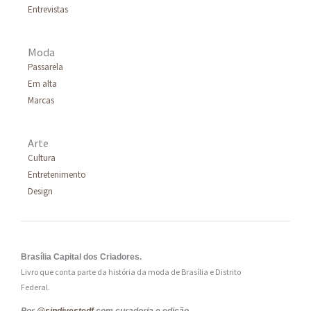
Entrevistas
:
Moda
Passarela
Em alta
Marcas
Arte
Cultura
Entretenimento
Design
Brasília Capital dos Criadores.
Livro que conta parte da história da moda de Brasília e Distrito
Federal.
Por
@sindivestedf
com curadoria e edição