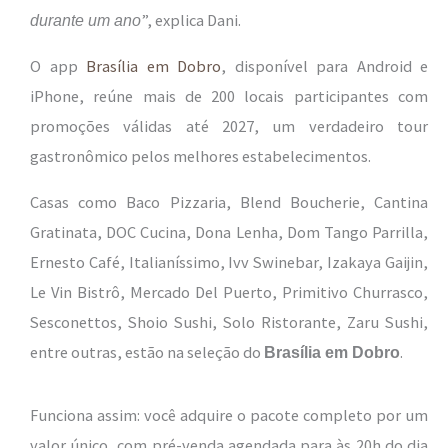
”, explica Dani.
durante um ano
O app
Brasília em Dobro
, disponível para Android e
iPhone, reúne mais de 200 locais participantes com
promoções válidas até 2027, um verdadeiro tour
gastronômico pelos melhores estabelecimentos.
Casas como Baco Pizzaria, Blend Boucherie, Cantina
Gratinata, DOC Cucina, Dona Lenha, Dom Tango Parrilla,
Ernesto Café, Italianíssimo, Ivv Swinebar, Izakaya Gaijin,
Le Vin Bistrô, Mercado Del Puerto, Primitivo Churrasco,
Sesconettos, Shoio Sushi, Solo Ristorante, Zaru Sushi,
entre outras, estão na seleção do
.
Brasília em Dobro
Funciona assim: você adquire o pacote completo por um
valor único, com pré-venda agendada para às 20h do dia