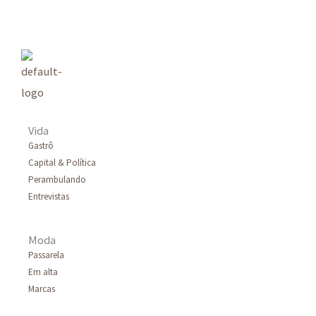
q
u
i
s
a
r
Vida
p
Gastrô
Capital & Política
o
Perambulando
r
Entrevistas
:
Moda
Passarela
Em alta
Marcas