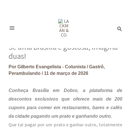
Ir
para
Pesq
o
conteúdo
Se uma Brasília é gostosa, imagina
duas!
Por
Gilberto Evangelista - Colunista
/
Gastrô
,
Perambulando
/
11 de março de 2026
Conheça Brasília em Dobro, a plataforma de
descontos exclusivos que
oferece mais de 200
cupons para comer em restaurantes, bares e cafés
da cidade pagando um prato e ganhando outro.
Que tal pagar por um prato e ganhar outro, totalmente