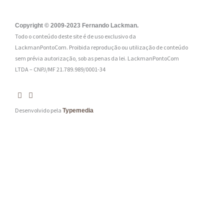
l
:
Copyright © 2009-2023 Fernando Lackman.
Todo o conteúdo deste site é de uso exclusivo da
*
LackmanPontoCom. Proibida reprodução ou utilização de conteúdo
sem prévia autorização, sob as penas da lei.
LackmanPontoCom
LTDA – CNPJ/MF 21.789.989/0001-34
Desenvolvido pela
Typemedia