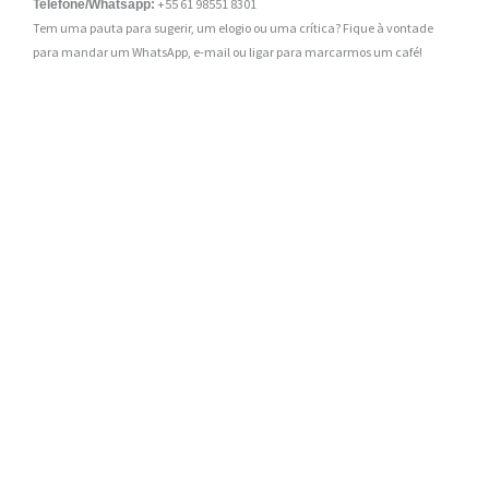
+55 61 98551 8301
Telefone/Whatsapp:
Tem uma pauta para sugerir, um elogio ou uma crítica? Fique à vontade
para mandar um WhatsApp, e-mail ou ligar para marcarmos um café!