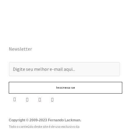
Newsletter
E
-
m
Inscreva-se
a
i
l
:
Copyright © 2009-2023 Fernando Lackman.
Todo o conteúdo deste site é de uso exclusivo da
*