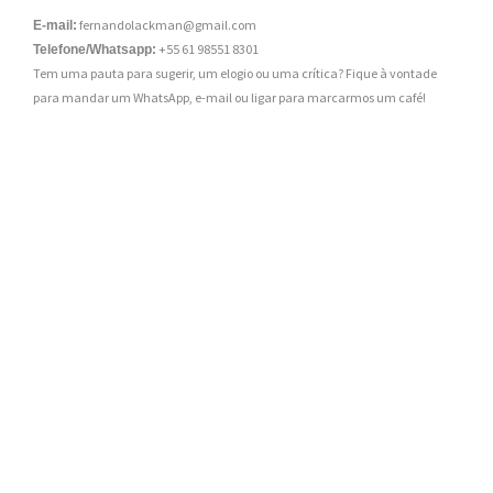
fernandolackman@gmail.com
E-mail:
+55 61 98551 8301
Telefone/Whatsapp:
Tem uma pauta para sugerir, um elogio ou uma crítica? Fique à vontade
para mandar um WhatsApp, e-mail ou ligar para marcarmos um café!