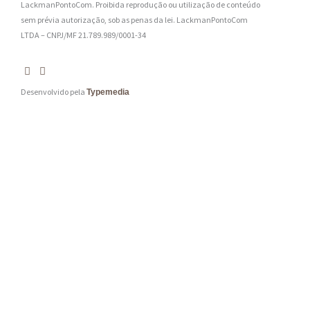
LackmanPontoCom. Proibida reprodução ou utilização de conteúdo
sem prévia autorização, sob as penas da lei.
LackmanPontoCom
LTDA – CNPJ/MF 21.789.989/0001-34
Desenvolvido pela
Typemedia