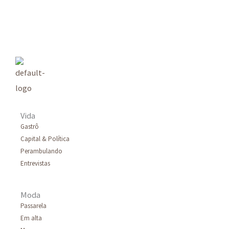
s
q
u
i
s
a
r
Vida
p
Gastrô
Capital & Política
o
Perambulando
r
Entrevistas
:
Moda
Passarela
Em alta