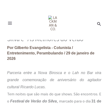
Ir
para
Pesq
o
conteúdo
Silva e “As Melhores do Verão”
Por
Gilberto Evangelista - Colunista
/
Entretenimento
,
Perambulando
/
29 de janeiro de
2026
Parceria entre a Nova Birosca e o Lah no Bar vira
grande comemoração de aniversário do agitador
cultural Ricardo Lucas.
Tem noites que são mais do que shows. São encontros. E
o
, marcado para o dia
Festival de Verão do Silva
31 de