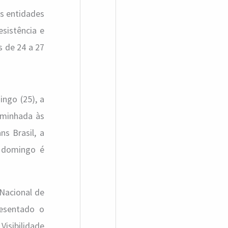
as entidades
sistência e
s de 24 a 27
ingo (25), a
aminhada às
s Brasil, a
e domingo é
 Nacional de
resentado o
isibilidade