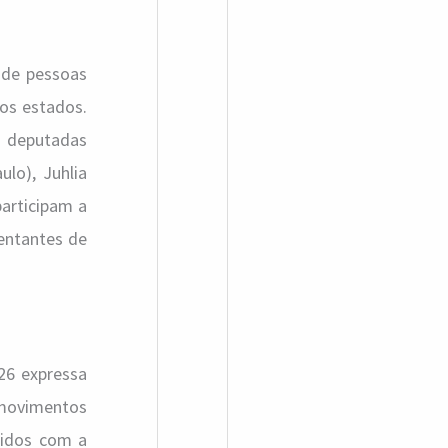
a
r
o de pessoas
p
sos estados.
o
s deputadas
r
lo), Juhlia
:
participam a
sentantes de
26 expressa
 movimentos
etidos com a