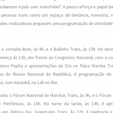
soberano é país sem transfobia”. A pauta reforça o papel d
 pessoas trans como um espaço de denúncia, memória, re
idades realizadoras preparam uma programação de atividade
 a Jornada Ibrat, às 9h, e o Bailinho Trans, às 15h. No dom
omeça às 13h, em frente ao Congresso Nacional, com a c
tora Pepita e apresentações de DJs no Palco Marsha Tran
erna do Museu Nacional da República. A programação d
a, com karaokê, no Lah no Bar.
ovido o Fórum Nacional de Marchas Trans, às 9h, e o Fórum
 Periféricas, às 10h. No turno da tarde, às 14h, é ap
s em Defesa das Juventudes Trans. Às 17h, é celebrada a V