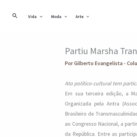
Ir
para
Pesquisar
Vida
Moda
Arte
o
conteúdo
Partiu Marsha Tran
Por
Gilberto Evangelista - Col
Ato político-cultural tem part
Em sua terceira edição, a Ma
Organizada pela Antra (Assoc
Brasileiro de Transmasculinida
ao Congresso Nacional, a part
da República. Entre as partic