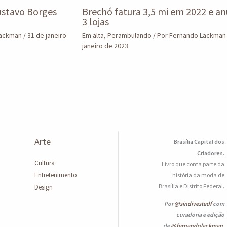
stavo Borges
Brechó fatura 3,5 mi em 2022 e an
3 lojas
Lackman
/
31 de janeiro
Em alta
,
Perambulando
/ Por
Fernando Lackma
janeiro de 2023
Arte
Brasília Capital dos
Criadores.
Cultura
Livro que conta parte da
Entretenimento
história da moda de
Brasília e Distrito Federal.
Design
Por
@sindivestedf
com
curadoria e edição
de
@fernandolackman
.