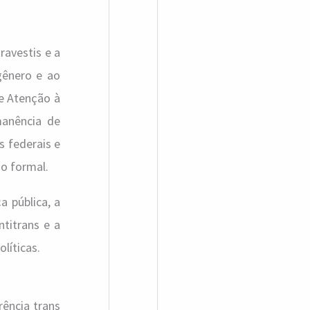
ravestis e a
gênero e ao
e Atenção à
manência de
s federais e
ho formal.
 pública, a
titrans e a
líticas.
ência trans