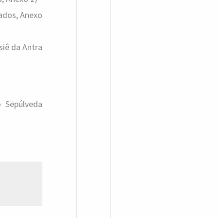
ados, Anexo
siê da Antra
o Sepúlveda