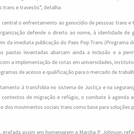
 trans e travestis”, detalha.
central o enfrentamento ao genocídio de pessoas trans e t
 organização defende o direito ao nome, à identidade de 
lém da imediata publicação do Paes Pop Trans (Programa d
As pautas levantadas abarcam ainda a inclusão e a per
 com a implementação de cotas em universidades, instituto
ogramas de acesso e qualificação para o mercado de trabal
amento à transfobia no sistema de Justiça e na segurança
 contextos de migração e refúgio, o combate à agenda an
co dos movimentos sociais trans como base para soluções po
, grafada assim em homenagem a Marsha P. Johnson, refer