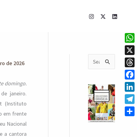
What
X
iro de 2026
P
Thre
e
ste domingo.
Face
s
de janeiro.
q
Linke
 (Instituto
u
Tele
ão em frente
i
Shar
eu Nacional
s
 e a cantora