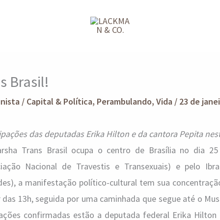
s Brasil!
unista
/
Capital & Política
,
Perambulando
,
Vida
/
23 de jane
icipações das deputadas Erika Hilton e da cantora Pepita ne
rsha Trans Brasil ocupa o centro de Brasília no dia 25 
iação Nacional de Travestis e Transexuais) e pelo Ibrat
des), a manifestação político-cultural tem sua concentraç
ir das 13h, seguida por uma caminhada que segue até o Mus
ipações confirmadas estão a deputada federal Erika Hilton