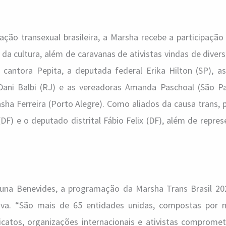
ação transexual brasileira, a Marsha recebe a participaçã
e da cultura, além de caravanas de ativistas vindas de diver
cantora Pepita, a deputada federal Erika Hilton (SP), a
 Dani Balbi (RJ) e as vereadoras Amanda Paschoal (São Pau
sha Ferreira (Porto Alegre). Como aliados da causa trans, 
DF) e o deputado distrital Fábio Felix (DF), além de repre
runa Benevides, a programação da Marsha Trans Brasil 20
iva. “São mais de 65 entidades unidas, compostas por
ndicatos, organizações internacionais e ativistas comprom