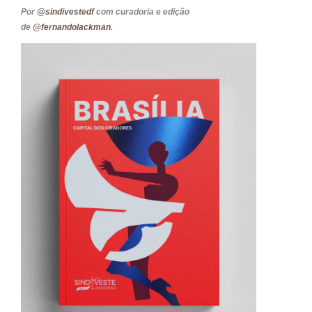
Por
@sindivestedf
com curadoria e edição
de
@fernandolackman
.