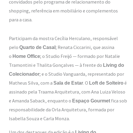
convidados pelo programa de relacionamento do
shopping, referência em mobiliário e complementos
para a casa.
Participam da mostra Cecília Herculano, responsável
pelo
; Renata Ciccarini, que assina
Quarto de Casal
o
; o Studio Freijó — formado por Natalie
Home Office
Tramontini e Thalita Gonçalves — à frente do
Living do
; e o Studio Vanguarda, representado por
Colecionador
Matheus Silva, com a
. O
é
Sala de Estar
Loft de Solteiro
assinado pela Traama Arquitetura, com Ana Luiza Veloso
e Amanda Saback, enquanto o
fica sob
Espaço Gourmet
responsabilidade da Orla Arquitetura, formada por
Isabella Souza e Carla Monza.
Um dos destaques da edição é o
Living do