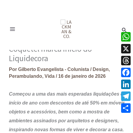
Ir
para
Pesq
o
conteúdo
What
Coquetel marca início do
Liquidecora
X
Por
Gilberto Evangelista - Colunista
/
Design
,
Thre
Perambulando
,
Vida
/
16 de janeiro de 2026
Face
Linke
Começou a uma das mais esperadas liquidações de
início de ano com descontos de até 50% em móveis,
Tele
objetos e acessórios, bem como a mostra de
Share
ambientes assinados por arquitetos e designers,
inspirando novas formas de viver e decorar a casa.