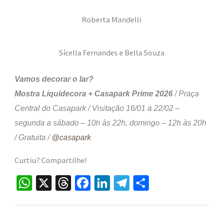
Roberta Mandelli
Sícella Fernandes e Bella Souza
Vamos decorar o lar?
Mostra Liquidecora + Casapark Prime 2026
/ Praça
Central do Casapark / Visitação 16/01 a 22/02 –
segunda a sábado – 10h às 22h, domingo – 12h às 20h
/ Gratuita /
@casapark
Curtiu? Compartilhe!
W
X
T
Fa
Li
Te
S
h
hr
ce
n
le
h
at
ea
b
ke
gr
ar