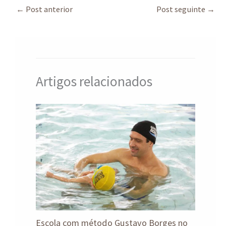
sA
ds
o
dI
a
e
←
Post anterior
Post seguinte
→
p
o
n
m
p
k
Artigos relacionados
Escola com método Gustavo Borges no