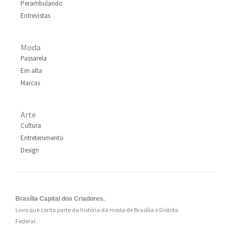
Perambulando
r
Entrevistas
:
Moda
Passarela
Em alta
Marcas
Arte
Cultura
Entretenimento
Design
Brasília Capital dos Criadores.
Livro que conta parte da história da moda de Brasília e Distrito
Federal.