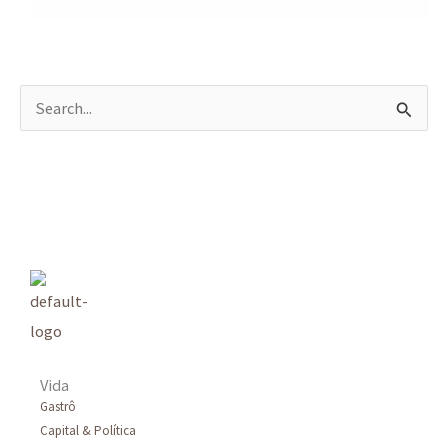
P
e
s
q
u
i
s
a
r
Vida
p
Gastrô
Capital & Política
o