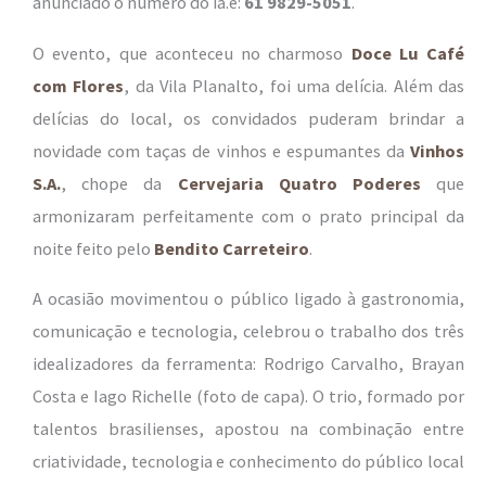
anunciado o número do ia.ê:
61 9829-5051
.
O evento, que aconteceu no charmoso
Doce Lu Café
com Flores
, da Vila Planalto, foi uma delícia. Além das
delícias do local, os convidados puderam brindar a
novidade com taças de vinhos e espumantes da
Vinhos
S.A.
, chope da
Cervejaria Quatro Poderes
que
armonizaram perfeitamente com o prato principal da
noite feito pelo
Bendito Carreteiro
.
A ocasião movimentou o público ligado à gastronomia,
comunicação e tecnologia, celebrou o trabalho dos três
idealizadores da ferramenta: Rodrigo Carvalho, Brayan
Costa e Iago Richelle (foto de capa). O trio, formado por
talentos brasilienses, apostou na combinação entre
criatividade, tecnologia e conhecimento do público local