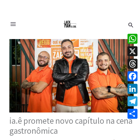
Ir
Pesq
para
o
conteúdo
What
X
Thre
Face
Linke
Tele
ia.ê promete novo capítulo na cena
Share
gastronômica