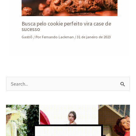
Busca pelo cookie perfeito vira case de
sucesso
Gastrô
/ Por
Fernando Lackman
/
31 de janeiro de 2023
P
e
s
q
u
i