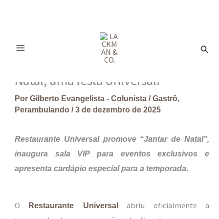
Ir
para
Pesq
o
conteúdo
Natal, uma festa Universal!
Por
Gilberto Evangelista - Colunista
/
Gastrô
,
Perambulando
/
3 de dezembro de 2025
Restaurante Universal promove “Jantar de Natal”,
inaugura sala VIP para eventos exclusivos e
apresenta cardápio especial para a temporada.
O
abriu oficialmente a
Restaurante Universal