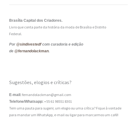
Brasília Capital dos Criadores.
Livro que conta parte da história da moda de Brasília e Distrito
Federal.
Por
@sindivestedf
com curadoria e edição
de
@fernandolackman
.
Sugestões, elogios e críticas?
fernandolackman@gmail.com
E-mail:
+55 61 98551 8301
Telefone/Whatsapp:
Tem uma pauta para sugerir, um elogio ou uma crítica? Fique à vontade
para mandar um WhatsApp, e-mail ou ligar para marcarmos um café!