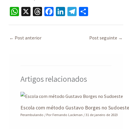
W
X
T
Fa
Li
Te
S
h
hr
ce
n
le
h
at
ea
b
ke
gr
ar
sA
ds
o
dI
a
e
←
Post anterior
Post seguinte
→
p
o
n
m
p
k
Artigos relacionados
Escola com método Gustavo Borges no Sudoest
Perambulando
/ Por
Fernando Lackman
/
31 de janeiro de 2023