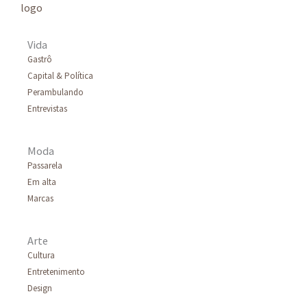
a
r
Vida
p
Gastrô
Capital & Política
o
Perambulando
r
Entrevistas
:
Moda
Passarela
Em alta
Marcas
Arte
Cultura
Entretenimento
Design