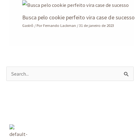
Busca pelo cookie perfeito vira case de sucesso
Gastrô
/ Por
Fernando Lackman
/
31 de janeiro de 2023
P
e
s
q
u
i
s