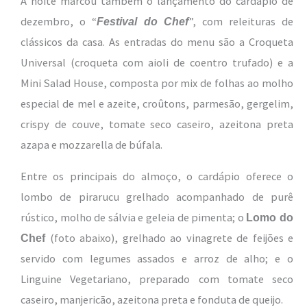
A noite marcou também o lançamento do cardápio de
dezembro, o “
”, com releituras de
Festival do Chef
clássicos da casa. As entradas do menu são a Croqueta
Universal (croqueta com aioli de coentro trufado) e a
Mini Salad House, composta por mix de folhas ao molho
especial de mel e azeite, croûtons, parmesão, gergelim,
crispy de couve, tomate seco caseiro, azeitona preta
azapa e mozzarella de búfala.
Entre os principais do almoço, o cardápio oferece o
lombo de pirarucu grelhado acompanhado de purê
rústico, molho de sálvia e geleia de pimenta; o
Lomo do
(foto abaixo), grelhado ao vinagrete de feijões e
Chef
servido com legumes assados e arroz de alho; e o
Linguine Vegetariano, preparado com tomate seco
caseiro, manjericão, azeitona preta e fonduta de queijo.