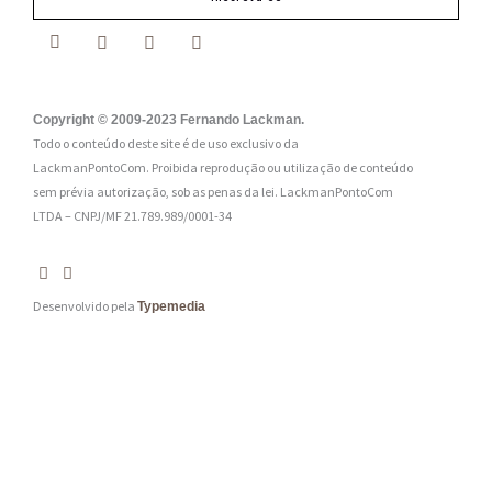
a
i
l
:
Copyright © 2009-2023 Fernando Lackman.
Todo o conteúdo deste site é de uso exclusivo da
*
LackmanPontoCom. Proibida reprodução ou utilização de conteúdo
sem prévia autorização, sob as penas da lei.
LackmanPontoCom
LTDA – CNPJ/MF 21.789.989/0001-34
Desenvolvido pela
Typemedia