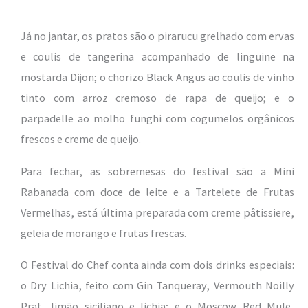
Já no jantar, os pratos são o pirarucu grelhado com ervas
e coulis de tangerina acompanhado de linguine na
mostarda Dijon; o chorizo Black Angus ao coulis de vinho
tinto com arroz cremoso de rapa de queijo; e o
parpadelle ao molho funghi com cogumelos orgânicos
frescos e creme de queijo.
Para fechar, as sobremesas do festival são a Mini
Rabanada com doce de leite e a Tartelete de Frutas
Vermelhas, está última preparada com creme pâtissiere,
geleia de morango e frutas frescas.
O Festival do Chef conta ainda com dois drinks especiais:
o Dry Lichia, feito com Gin Tanqueray, Vermouth Noilly
Prat, limão siciliano e lichia; e o Moscow Red Mule,