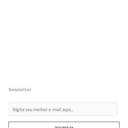
Newsletter
E
-
m
Inscreva-se