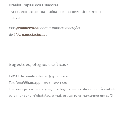
Brasília Capital dos Criadores.
Livro que conta parte da história da moda de Brasília e Distrito
Federal.
Por
@sindivestedf
com curadoria e edição
de
@fernandolackman
.
Sugestões, elogios e críticas?
fernandolackman@gmail.com
E-mail:
+55 61 98551 8301
Telefone/Whatsapp:
Tem uma pauta para sugerir, um elogio ou uma crítica? Fique à vontade
para mandar um WhatsApp, e-mail ou ligar para marcarmos um café!