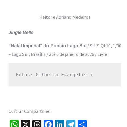
Heitor e Adriano Medeiros
Jingle Bells
/ SHIS Ql 10, 1/30
“Natal Imperial” do Pontão Lago Sul
– Lago Sul, Brasília / até 6 de janeiro de 2026 / Livre
Fotos: Gilberto Evangelista
Curtiu? Compartilhe!
W
X
T
Fa
Li
Te
S