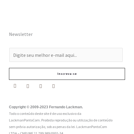
Newsletter
E
-
m
Inscreva-se
a
i
l
:
Copyright © 2009-2023 Fernando Lackman.
Todo o conteúdo deste site é de uso exclusivo da
*
LackmanPontoCom. Proibida reprodução ou utilização de conteúdo
sem prévia autorização, sob as penas da lei.
LackmanPontoCom
LTDA – CNPJ/MF 21.789.989/0001-34