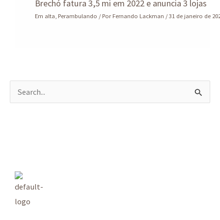
Brechó fatura 3,5 mi em 2022 e anuncia 3 lojas
Em alta
,
Perambulando
/ Por
Fernando Lackman
/
31 de janeiro de 20
P
e
s
q
u
i
s
a
r