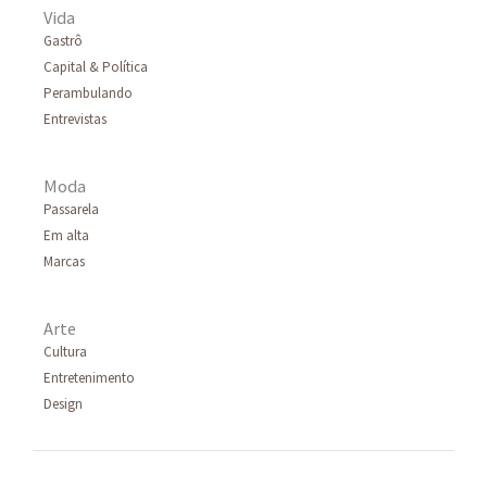
Vida
p
Gastrô
Capital & Política
o
Perambulando
r
Entrevistas
:
Moda
Passarela
Em alta
Marcas
Arte
Cultura
Entretenimento
Design