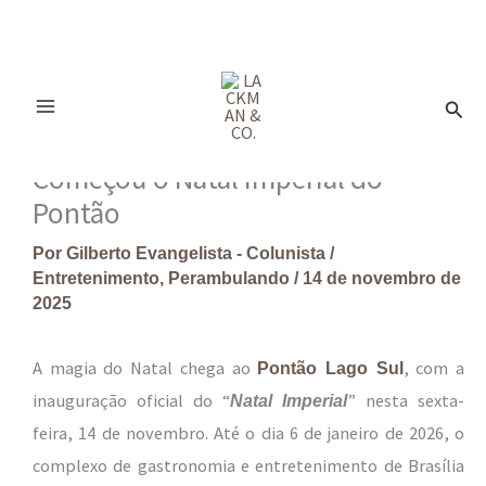
Ir
para
Pesq
o
conteúdo
Começou o Natal Imperial do
Pontão
Por
Gilberto Evangelista - Colunista
/
Entretenimento
,
Perambulando
/
14 de novembro de
2025
A magia do Natal chega ao
, com a
Pontão Lago Sul
inauguração oficial do “
” nesta sexta-
Natal Imperial
feira, 14 de novembro. Até o dia 6 de janeiro de 2026, o
complexo de gastronomia e entretenimento de Brasília