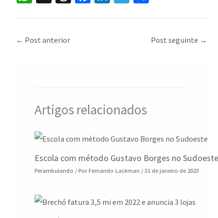
h
hr
ce
n
le
h
at
ea
b
ke
gr
ar
sA
ds
o
dI
a
e
←
Post anterior
Post seguinte
→
p
o
n
m
p
k
Artigos relacionados
Escola com método Gustavo Borges no Sudoest
Perambulando
/ Por
Fernando Lackman
/
31 de janeiro de 2023