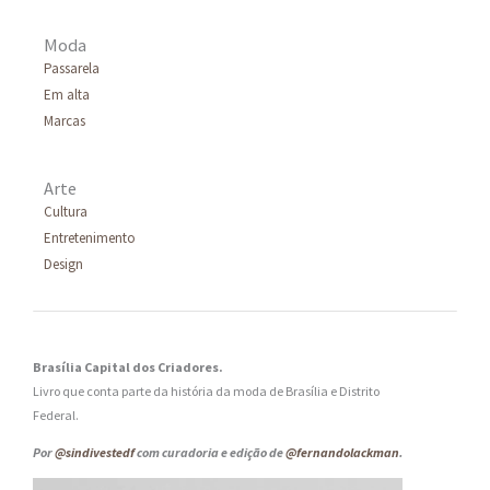
Moda
Passarela
Em alta
Marcas
Arte
Cultura
Entretenimento
Design
Brasília Capital dos Criadores.
Livro que conta parte da história da moda de Brasília e Distrito
Federal.
Por
@sindivestedf
com curadoria e edição de
@fernandolackman
.