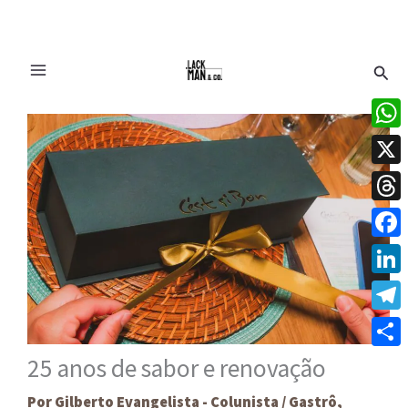
Ir
Pesq
para
o
conteúdo
What
X
Thre
Face
Linke
Tele
Share
25 anos de sabor e renovação
Por
Gilberto Evangelista - Colunista
/
Gastrô
,