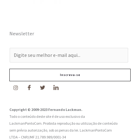
Newsletter
E
-
m
Inscreva-se
a
i
l
:
Copyright © 2009-2023 Fernando Lackman.
Todo o conteúdo deste site é de uso exclusivo da
*
LackmanPontoCom. Proibida reprodução ou utilização de conteúdo
sem prévia autorização, sob as penas da lei.
LackmanPontoCom
LTDA – CNPJ/MF 21.789.989/0001-34