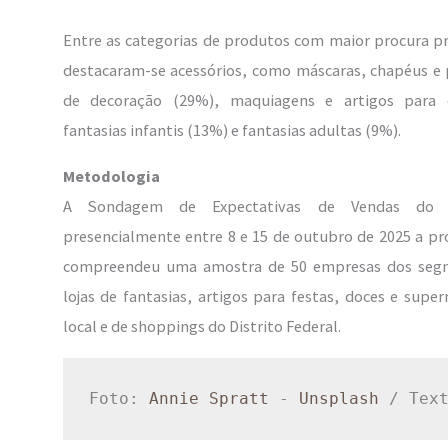
Entre as categorias de produtos com maior procura pr
destacaram-se acessórios, como máscaras, chapéus e 
de decoração (29%), maquiagens e artigos para c
fantasias infantis (13%) e fantasias adultas (9%).
Metodologia
A Sondagem de Expectativas de Vendas do H
presencialmente entre 8 e 15 de outubro de 2025 a pro
compreendeu uma amostra de 50 empresas dos segm
lojas de fantasias, artigos para festas, doces e sup
local e de shoppings do Distrito Federal.
Foto: 
Annie Spratt
 - 
Unsplash
 / Tex