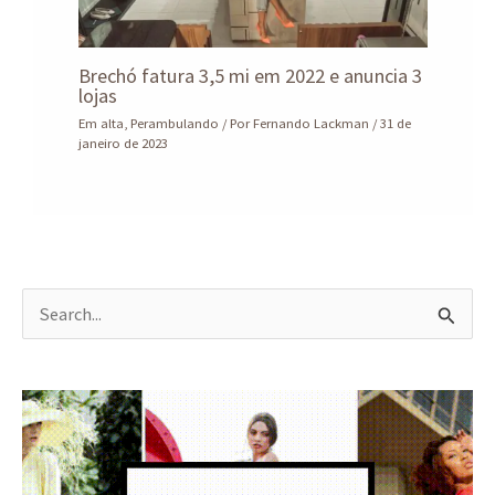
Brechó fatura 3,5 mi em 2022 e anuncia 3
lojas
Em alta
,
Perambulando
/ Por
Fernando Lackman
/
31 de
janeiro de 2023
P
e
s
q
u