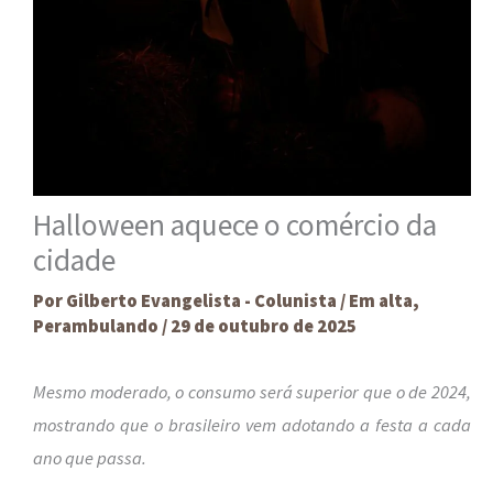
Halloween aquece o comércio da
cidade
Por
Gilberto Evangelista - Colunista
/
Em alta
,
Perambulando
/
29 de outubro de 2025
Mesmo moderado, o consumo será superior que o de 2024,
mostrando que o brasileiro vem adotando a festa a cada
ano que passa.