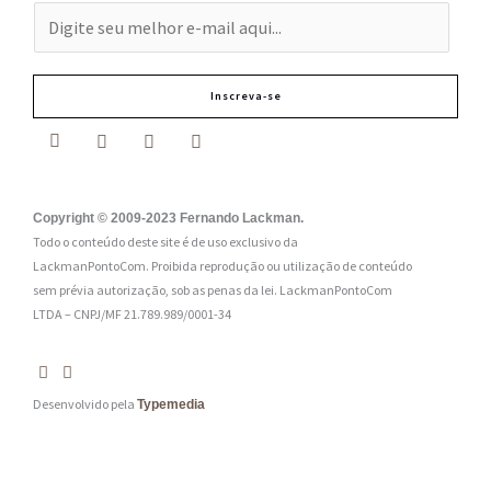
E
-
m
Inscreva-se
a
i
l
:
Copyright © 2009-2023 Fernando Lackman.
Todo o conteúdo deste site é de uso exclusivo da
*
LackmanPontoCom. Proibida reprodução ou utilização de conteúdo
sem prévia autorização, sob as penas da lei.
LackmanPontoCom
LTDA – CNPJ/MF 21.789.989/0001-34
Desenvolvido pela
Typemedia