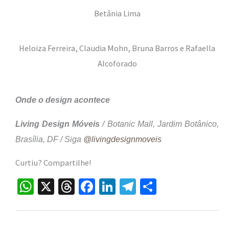
Betânia Lima
Heloiza Ferreira, Claudia Mohn, Bruna Barros e Rafaella
Alcoforado
Onde o design acontece
Living Design Móveis
/ Botanic Mall, Jardim Botânico,
Brasília, DF / Siga
@livingdesignmoveis
Curtiu? Compartilhe!
W
X
T
Fa
Li
Te
S
h
hr
ce
n
le
h
at
ea
b
ke
gr
ar