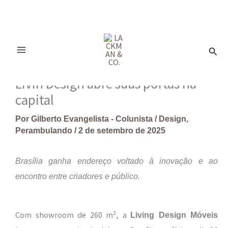
Ir
para
Pesq
o
conteúdo
Livin Design abre suas portas na
capital
Por
Gilberto Evangelista - Colunista
/
Design
,
Perambulando
/
2 de setembro de 2025
Brasília ganha endereço voltado à inovação e ao
encontro entre criadores e público.
Com showroom de 260 m², a
Living Design Móveis