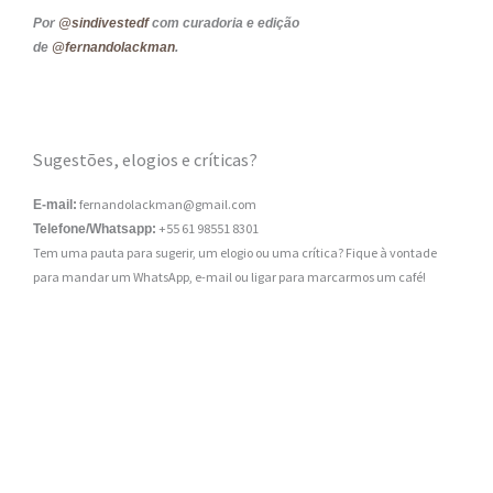
Por
@sindivestedf
com curadoria e edição
de
@fernandolackman
.
Sugestões, elogios e críticas?
fernandolackman@gmail.com
E-mail:
+55 61 98551 8301
Telefone/Whatsapp:
Tem uma pauta para sugerir, um elogio ou uma crítica? Fique à vontade
para mandar um WhatsApp, e-mail ou ligar para marcarmos um café!