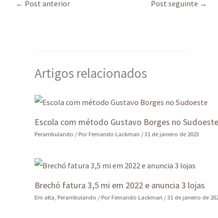
sA
ds
o
dI
a
e
←
Post anterior
Post seguinte
→
p
o
n
m
p
k
Artigos relacionados
Escola com método Gustavo Borges no Sudoest
Perambulando
/ Por
Fernando Lackman
/
31 de janeiro de 2023
Brechó fatura 3,5 mi em 2022 e anuncia 3 lojas
Em alta
,
Perambulando
/ Por
Fernando Lackman
/
31 de janeiro de 20