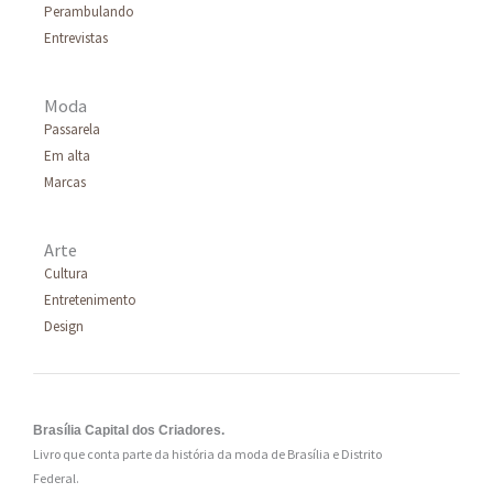
Perambulando
r
Entrevistas
:
Moda
Passarela
Em alta
Marcas
Arte
Cultura
Entretenimento
Design
Brasília Capital dos Criadores.
Livro que conta parte da história da moda de Brasília e Distrito
Federal.