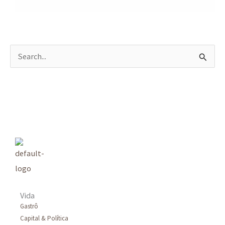
P
e
s
q
u
i
s
a
r
Vida
p
Gastrô
Capital & Política
o