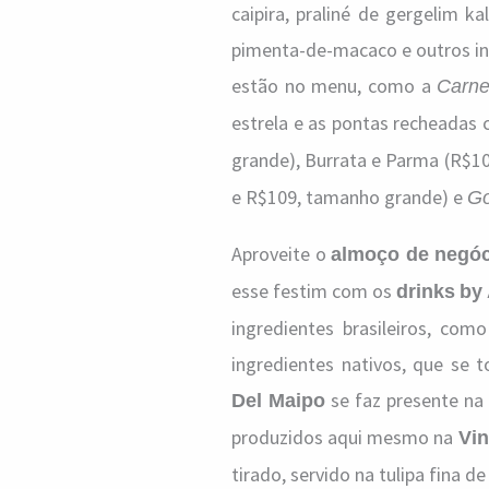
caipira, praliné de gergelim k
pimenta-de-macaco e outros in
estão no menu, como a
Carne
estrela e as pontas recheadas 
grande), Burrata e Parma (R$10
e R$109, tamanho grande) e
Go
Aproveite o
almoço de negó
esse festim com os
drinks
by
ingredientes brasileiros, com
ingredientes nativos, que se 
se faz presente na
Del Maipo
produzidos aqui mesmo na
Vin
tirado, servido na tulipa fina de