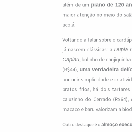
além de um
piano de 120 a
maior atenção no meio do sa
acolá.
Voltando a falar sobre o card
já nascem clássicas: a
Dupla C
, bolinho de canjiquinh
Capiau
(R$44),
uma verdadeira delíc
por unir simplicidade e criat
pratos frios, há dois tartare
cajuzinho do Cerrado (R$64),
macaco e baru valorizam a biod
Outro destaque é o
almoço execu