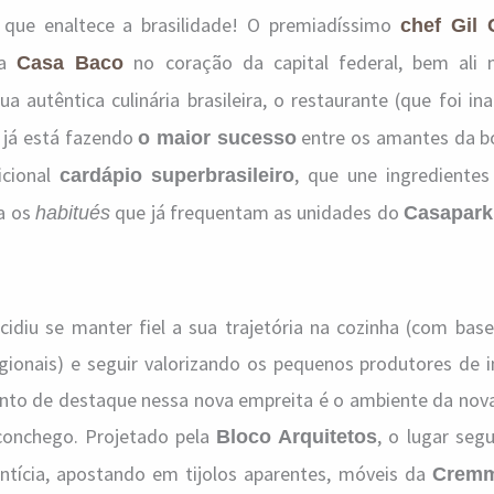
que enaltece a brasilidade! O premiadíssimo
chef Gil
ua
no coração da capital federal, bem ali
Casa Baco
a autêntica culinária brasileira, o restaurante (que foi i
) já está fazendo
entre os amantes da 
o maior sucesso
icional
, que une ingredientes
cardápio superbrasileiro
a os
que já frequentam as unidades do
habitués
Casapark
cidiu se manter fiel a sua trajetória na cozinha (com bas
regionais) e seguir valorizando os pequenos produtores de 
nto de destaque nessa nova empreita é o ambiente da nov
conchego. Projetado pela
, o lugar seg
Bloco Arquitetos
entícia, apostando em tijolos aparentes, móveis da
Cremm