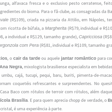
alunga, alfavaca fresca e o exclusivo pesto cerratense, fei
gredientes do bioma. Para o fã-clube, as consagradas da 
(R$109), criada na pizzaria da Attilio, em Nápoles, 
vale
com ricotta de búfala, a
(R$79, individual e R$1
Margherita
8, a individual e R$129, tamanho grande),
(R$81
Capricciosa
(R$81, individual e R$109, tamanho gr
rgonzola com Pera
, o
ou aquele
para co
cios
cair da tarde
jantar romântico
, mixologista brasiliense especialista em bebida
Ana Negra
o umbu, cajá, tucupi, pequi, baru, buriti, pimenta-de-mac
tornam coquetéis refrescantes e surpreendentes. No quesit
 Casa Baco com rótulos de terroir com rótulos, além daque
. E para quem aprecia chopp de verdade, o
ícola Brasília
B
 cristal, é uma experiência à parte.