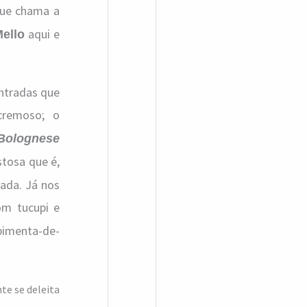
que chama a
aqui e
Mello
ntradas que
 cremoso; o
 Bolognese
stosa que é,
ada. Já nos
m tucupi e
imenta-de-
te se deleita