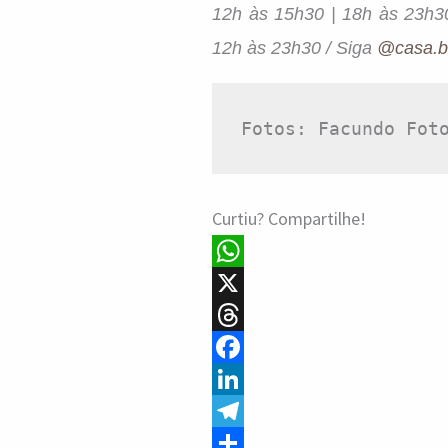
12h às 15h30 | 18h às 23h3
12h às 23h30 / Siga
@casa.b
Fotos: Facundo Fot
Curtiu? Compartilhe!
W
h
X
a
T
t
h
F
s
r
a
L
A
e
c
i
T