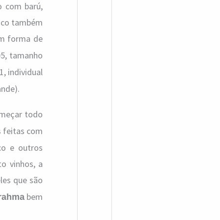
to com barú,
Baco também
tem forma de
05, tamanho
, individual
ande).
meçar todo
s feitas com
aco e outros
o vinhos, a
les que são
bem
rahma