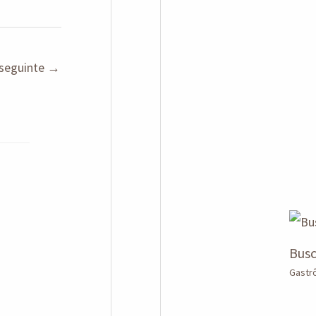
seguinte
→
Busc
Gastr