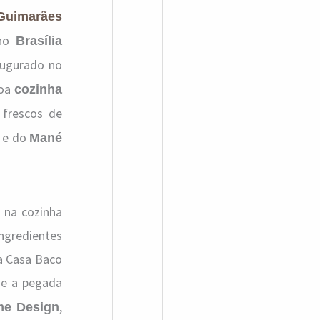
 Guimarães
u
 no
Brasília
i
naugurado no
s
boa
cozinha
a
 frescos de
r
e do
Mané
p
o
r
e na cozinha
:
ingredientes
a Casa Baco
ue a pegada
,
e Design