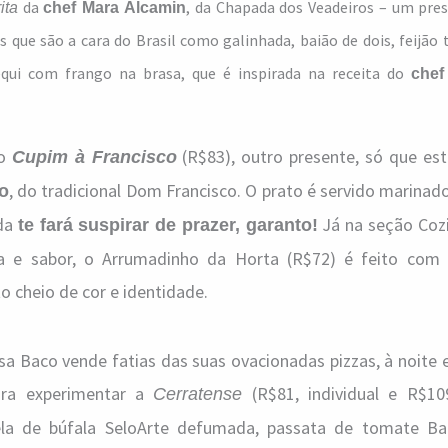
da
, da Chapada dos Veadeiros – um pres
ita
chef Mara Alcamin
is que são a cara do Brasil como galinhada, baião de dois, feijão
ui com frango na brasa, que é inspirada na receita do
chef
 o
(R$83), outro presente, só que est
Cupim à Francisco
, do tradicional Dom Francisco. O prato é servido marina
ro
ada
Já na seção Cozi
te fará suspirar de prazer, garanto!
za e sabor, o Arrumadinho da Horta (R$72) é feito com
 cheio de cor e identidade.
a Baco vende fatias das suas ovacionadas pizzas, à noite 
para experimentar a
(R$81, individual e R$1
Cerratense
la de búfala SeloArte defumada, passata de tomate Bac