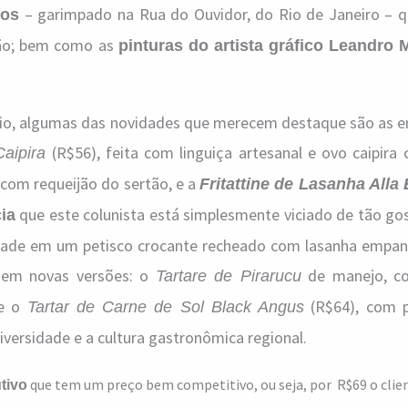
– garimpado na Rua do Ouvidor, do Rio de Janeiro – 
nos
lão; bem como as
pinturas do artista gráfico Leandro 
ápio, algumas das novidades que merecem destaque são as e
(R$56), feita com linguiça artesanal e ovo caipira
aipira
a com requeijão do sertão, e a
Fritattine de Lasanha Alla
que este colunista está simplesmente viciado de tão go
ia
ividade em um petisco crocante recheado com lasanha empan
s em novas versões: o
de manejo, co
Tartare de Pirarucu
 e o
(R$64), com p
Tartar de Carne de Sol Black Angus
iversidade e a cultura gastronômica regional.
que tem um preço bem competitivo, ou seja, por R$69 o clien
tivo