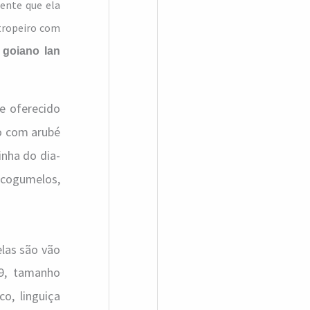
ente que ela
 tropeiro com
 goiano
Ian
e oferecido
do com arubé
nha do dia-
 cogumelos,
elas são vão
09, tamanho
o, linguiça