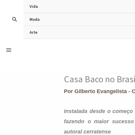
Ir
Vida
para
Pesquisar
Moda
o
Arte
conteúdo
Casa Baco no Brasí
Por
Gilberto Evangelista - 
Instalada desde o começo 
fazendo o maior sucesso
autoral cerratense