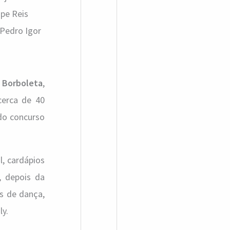
ipe Reis
 Pedro Igor
 Borboleta
,
cerca de 40
 do concurso
l, cardápios
, depois da
s de dança,
ly.