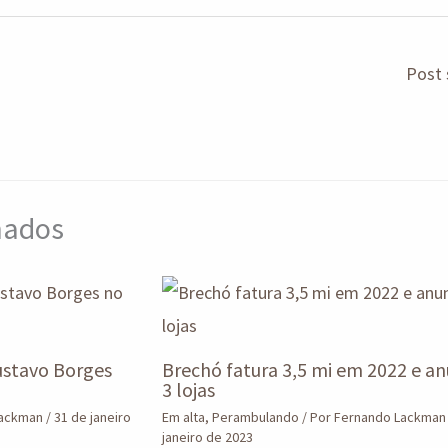
gr
ar
a
e
Post 
m
onados
stavo Borges
Brechó fatura 3,5 mi em 2022 e an
3 lojas
Lackman
/
31 de janeiro
Em alta
,
Perambulando
/ Por
Fernando Lackma
janeiro de 2023