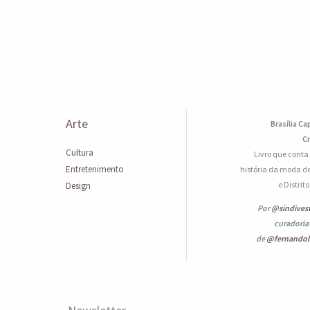
Arte
Brasília Ca
Cr
Cultura
Livro que conta
Entretenimento
história da moda de
e Distrit
Design
Por
@sindives
curadoria
de
@fernando