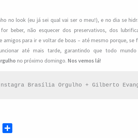
ho no look (eu já sei qual vai ser o meu!), e no dia se hidr
e for beber, não esquecer dos preservativos, dos lubrific
de amigos para ir e voltar de boas – até mesmo porque, se
uncionar até mais tarde, garantindo que todo mundo 
rgulho
no próximo domingo.
Nos vemos lá!
Instagra Brasília Orgulho + Gilberto Evan
Te
S
le
h