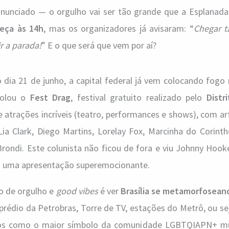
anunciado — o orgulho vai ser tão grande que a Esplanada 
eça às 14h
, mas os organizadores já avisaram: “
Chegar t
ir a parada!
” E o que será que vem por aí?
a 21 de junho, a capital federal já vem colocando fogo no
rolou o
Fest Drag
, festival gratuito realizado pelo
Distr
e atrações incríveis (teatro, performances e shows), com art
Lia Clark, Diego Martins, Lorelay Fox, Marcinha do Corint
rondi. Este colunista não ficou de fora e viu Johnny Hook
em uma apresentação superemocionante.
o de orgulho e
good vibes
é ver
Brasília se metamorfosean
o prédio da Petrobras, Torre de TV, estações do Metrô, ou se
ados como o maior símbolo da comunidade LGBTQIAPN+ m