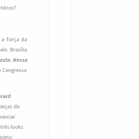
térios?
 a força da
lo Brasília
osta. Nossa
do Congresso
vard
 peças de
nanciar
três looks
rojeto