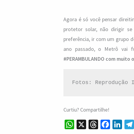
Agora é só você pensar direitin
protetor solar, não dirigir s
preferência, ir com um grupo 
ano passado, o Metrô vai f
#PERAMBULANDO com muito o
Fotos: Reprodução 
Curtiu? Compartilhe!
W
X
T
Fa
Li
h
hr
ce
n