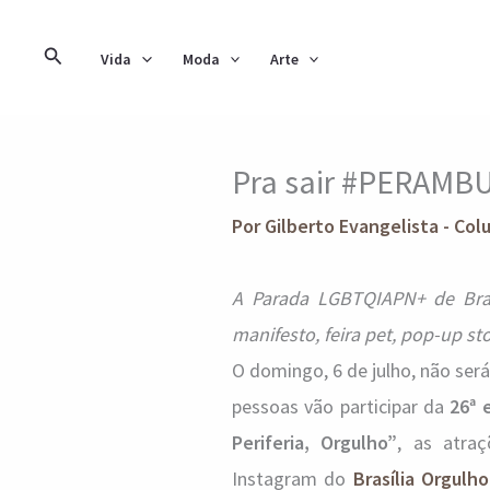
Ir
para
Pesquisar
Vida
Moda
Arte
o
conteúdo
Pra sair #PERAMB
Por
Gilberto Evangelista - Col
A Parada LGBTQIAPN+ de Bra
manifesto, feira pet, pop-up s
O domingo, 6 de julho, não se
pessoas vão participar da
26ª 
Periferia, Orgulho”
, as atra
Instagram do
Brasília Orgulho