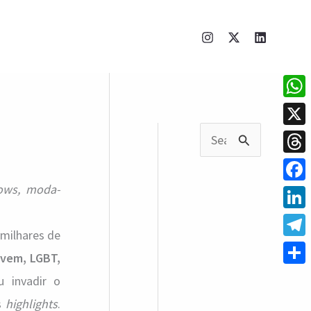
What
X
P
Thre
e
ows, moda-
Face
s
q
Linke
milhares de
u
Tele
vem, LGBT,
i
Shar
u invadir o
s
ns
highlights
.