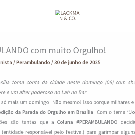
ULANDO com muito Orgulho!
unista
/
Perambulando
/
30 de junho de 2025
sília toma conta da cidade neste domingo (06) com sh
tore e um after poderoso no Lah no Bar
rá só mais um domingo! Não mesmo! Isso porque milhares e 
edição da Parada do Orgulho em Brasília
! Com o tema
“Jo
ções são tantas que a
Coluna #PERAMBULANDO
decidi
(entidade responsável pelo festival) para garimpar algu