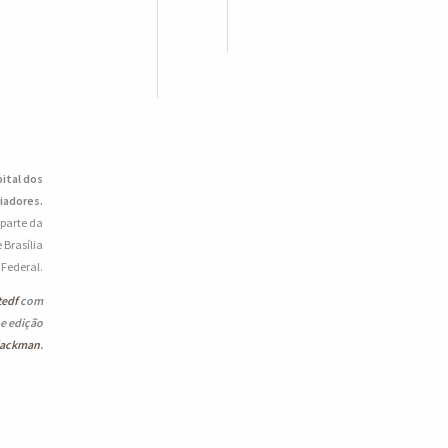
pital dos
iadores.
 parte da
 Brasília
o Federal.
tedf
com
 e edição
lackman
.