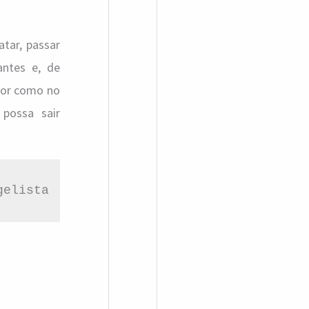
atar, passar
antes e, de
 for como no
possa sair
gelista