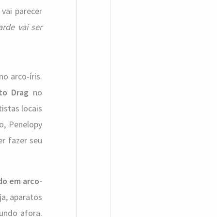
a
vai parecer
r
arde vai ser
p
o
r
 arco-íris.
ito Drag
no
:
istas locais
ho, Penelopy
er fazer seu
do em arco-
ja, aparatos
undo afora.