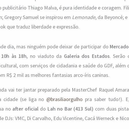
 publicitário Thiago Malva, é pura identidade e coragem. Fil
; Gregory Samuel se inspirou em
Lemonade
, da Beyoncé; e
ok que traduz liberdade e expressão.
nde dia, mas ninguém pode deixar de participar do
Mercado
 10h às 18h
, no viaduto da
Galeria dos Estados
. Serão 
icultural, com serviços de cidadania e saúde do GDF, além
om R$ 2 mil as melhores fantasias arco-íris caninas.
inda vai ter jantar preparado pela MasterChef Raquel Amara
a cidade (se liga no
@brasiliaorgulho
pra saber tudo!). E
nua no
after oficial
do
Lah no Bar (413 Sul)
com duas pista
 DJs: VMC, Di Carvalho, Edu Vicentine, Cacá Werneck e Nico