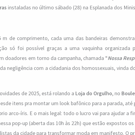
ras
instaladas no último sábado (28) na Esplanada dos Minis
,5 m de comprimento, cada uma das bandeiras demonstra
ção só foi possível graças a uma vaquinha organizada pe
cem doadores em torno da campanha, chamada “
Nossa Resp
 da negligência com a cidadania dos homossexuais, vinda 
ovidades de 2025, está rolando a
Loja do Orgulho
, no
Boule
desde itens pra montar um look bafônico para a parada, até
io arco-íris. E o mais legal: todo o lucro vai para ajudar a fi
nessa pop-up (aberta das 10h às 22h) que estão expostos os 
tilistas da cidade para transformar moda em manifesto. O p