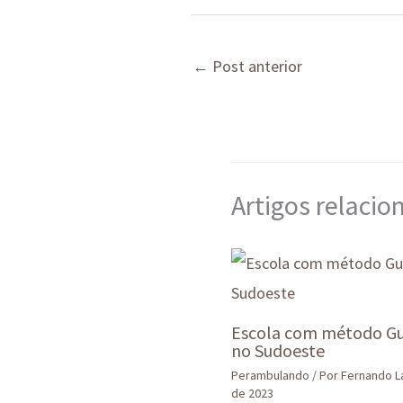
at
ea
b
ke
sA
ds
o
dI
←
Post anterior
p
o
n
p
k
Artigos relaci
Escola com método Gu
no Sudoeste
Perambulando
/ Por
Fernando 
de 2023