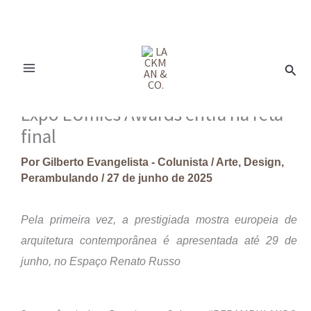
Ir
para
Pesq
o
conteúdo
Expo EUmies Awards entra na reta
final
Por
Gilberto Evangelista - Colunista
/
Arte
,
Design
,
Perambulando
/
27 de junho de 2025
Pela primeira vez, a prestigiada mostra europeia de
arquitetura contemporânea é apresentada até 29 de
junho, no Espaço Renato Russo