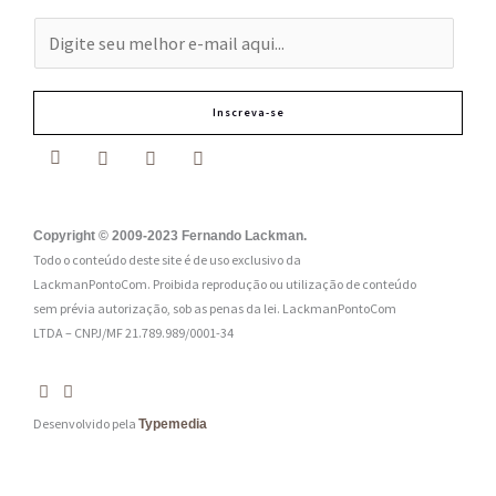
E
-
m
Inscreva-se
a
i
l
:
Copyright © 2009-2023 Fernando Lackman.
Todo o conteúdo deste site é de uso exclusivo da
*
LackmanPontoCom. Proibida reprodução ou utilização de conteúdo
sem prévia autorização, sob as penas da lei.
LackmanPontoCom
LTDA – CNPJ/MF 21.789.989/0001-34
Desenvolvido pela
Typemedia