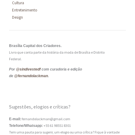
Cultura
Entretenimento
Design
Brasília Capital dos Criadores.
Livro que conta parte da história da moda de Brasília e Distrito
Federal.
Por
@sindivestedf
com curadoria e edição
de
@fernandolackman
.
Sugestões, elogios e críticas?
fernandolackman@gmail.com
E-mail:
+55 61 98551 8301
Telefone/Whatsapp:
Tem uma pauta para sugerir, um elogio ou uma crítica? Fique à vontade