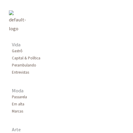
u
i
s
a
r
Vida
p
Gastrô
Capital & Política
o
Perambulando
r
Entrevistas
:
Moda
Passarela
Em alta
Marcas
Arte