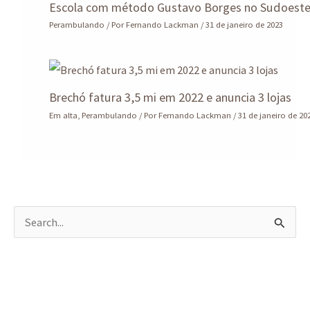
Escola com método Gustavo Borges no Sudoest
Perambulando
/ Por
Fernando Lackman
/
31 de janeiro de 2023
Brechó fatura 3,5 mi em 2022 e anuncia 3 lojas
Em alta
,
Perambulando
/ Por
Fernando Lackman
/
31 de janeiro de 20
P
e
s
q