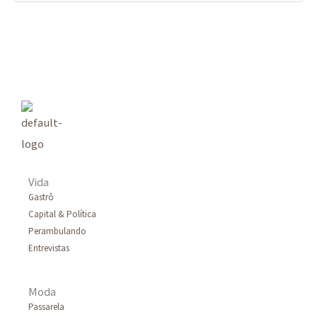
e
s
q
u
i
s
a
r
Vida
p
Gastrô
Capital & Política
o
Perambulando
r
Entrevistas
:
Moda
Passarela