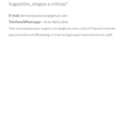
Sugestões, elogios e críticas?
fernandolackman@gmail.com
E-mail:
+55 61 98551 8301
Telefone/Whatsapp:
Tem uma pauta para sugerir, um elogio ou uma crítica? Fique à vontade
para mandar um WhatsApp, e-mail ou ligar para marcarmos um café!