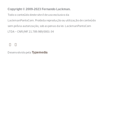
l
:
Copyright © 2009-2023 Fernando Lackman.
Todo o conteúdo deste site é de uso exclusivo da
*
LackmanPontoCom. Proibida reprodução ou utilização de conteúdo
sem prévia autorização, sob as penas da lei.
LackmanPontoCom
LTDA – CNPJ/MF 21.789.989/0001-34
Desenvolvido pela
Typemedia