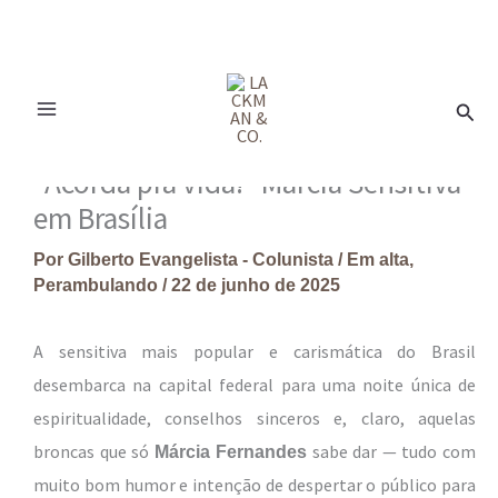
Ir
para
Pesq
o
conteúdo
“Acorda pra vida!” Márcia Sensitiva
em Brasília
Por
Gilberto Evangelista - Colunista
/
Em alta
,
Perambulando
/
22 de junho de 2025
A sensitiva mais popular e carismática do Brasil
desembarca na capital federal para uma noite única de
espiritualidade, conselhos sinceros e, claro, aquelas
broncas que só
sabe dar — tudo com
Márcia Fernandes
muito bom humor e intenção de despertar o público para