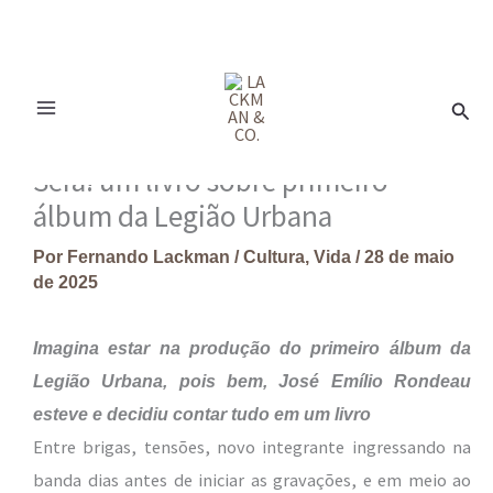
Ir
para
Pesq
o
conteúdo
Será! um livro sobre primeiro
álbum da Legião Urbana
Por
Fernando Lackman
/
Cultura
,
Vida
/
28 de maio
de 2025
Imagina estar na produção do primeiro álbum da
Legião Urbana, pois bem, José Emílio Rondeau
esteve e decidiu contar tudo em um livro
Entre brigas, tensões, novo integrante ingressando na
banda dias antes de iniciar as gravações, e em meio ao