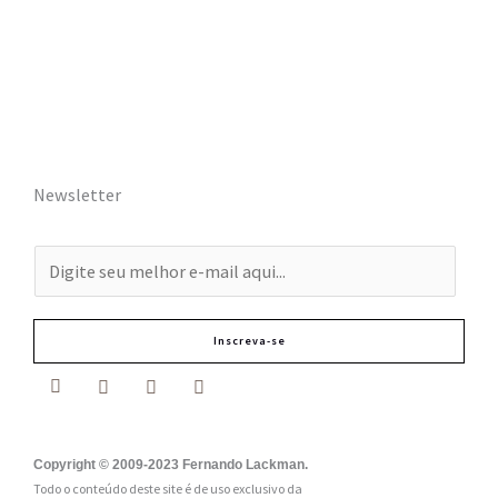
Newsletter
E
-
m
Inscreva-se
a
i
l
:
Copyright © 2009-2023 Fernando Lackman.
Todo o conteúdo deste site é de uso exclusivo da
*