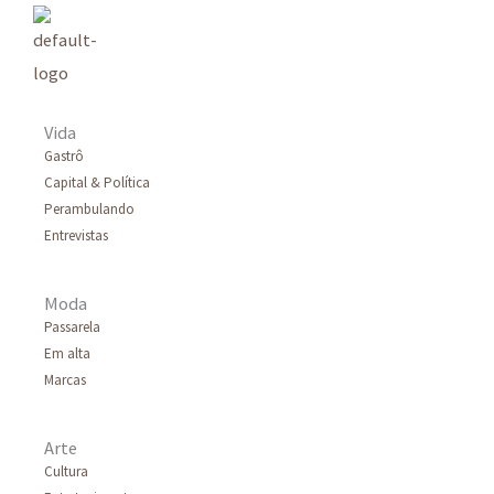
i
s
a
r
Vida
p
Gastrô
Capital & Política
o
Perambulando
r
Entrevistas
:
Moda
Passarela
Em alta
Marcas
Arte
Cultura