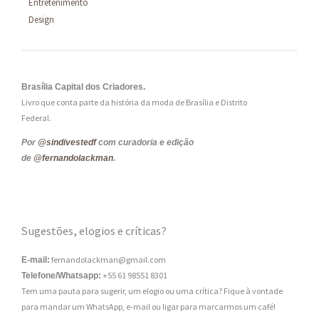
Entretenimento
Design
Brasília Capital dos Criadores.
Livro que conta parte da história da moda de Brasília e Distrito
Federal.
Por
@sindivestedf
com curadoria e edição
de
@fernandolackman
.
Sugestões, elogios e críticas?
fernandolackman@gmail.com
E-mail:
+55 61 98551 8301
Telefone/Whatsapp:
Tem uma pauta para sugerir, um elogio ou uma crítica? Fique à vontade
para mandar um WhatsApp, e-mail ou ligar para marcarmos um café!