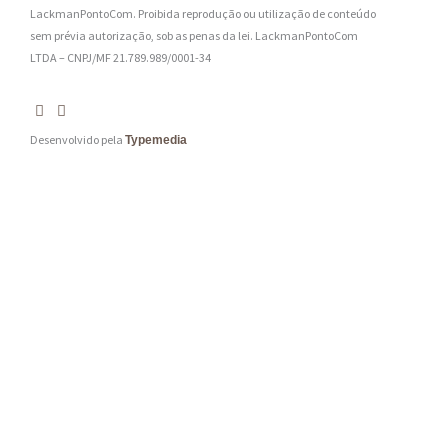
LackmanPontoCom. Proibida reprodução ou utilização de conteúdo
sem prévia autorização, sob as penas da lei.
LackmanPontoCom
LTDA – CNPJ/MF 21.789.989/0001-34
Desenvolvido pela
Typemedia