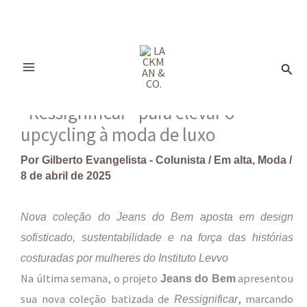
Ir
para
Pesq
o
conteúdo
“Ressignificar” para elevar o
upcycling à moda de luxo
Por
Gilberto Evangelista - Colunista
/
Em alta
,
Moda
/
8 de abril de 2025
Nova coleção do Jeans do Bem aposta em design
sofisticado, sustentabilidade e na força das histórias
costuradas por mulheres do Instituto Levvo
Na última semana, o projeto
apresentou
Jeans do Bem
sua nova coleção batizada de
, marcando
Ressignificar