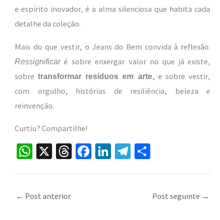
e espírito inovador, é a alma silenciosa que habita cada
detalhe da coleção.
Mais do que vestir, o Jeans do Bem convida à reflexão.
é sobre enxergar valor no que já existe,
Ressignificar
sobre
, e sobre vestir,
transformar resíduos em arte
com orgulho, histórias de resiliência, beleza e
reinvenção.
Curtiu? Compartilhe!
W
X
T
Fa
Li
Te
S
h
hr
ce
n
le
h
at
ea
b
ke
gr
ar
sA
ds
o
dI
a
e
←
Post anterior
Post seguinte
→
p
o
n
m