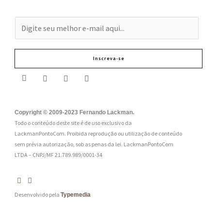
E
-
m
Inscreva-se
a
i
l
:
Copyright © 2009-2023 Fernando Lackman.
Todo o conteúdo deste site é de uso exclusivo da
*
LackmanPontoCom. Proibida reprodução ou utilização de conteúdo
sem prévia autorização, sob as penas da lei.
LackmanPontoCom
LTDA – CNPJ/MF 21.789.989/0001-34
Desenvolvido pela
Typemedia