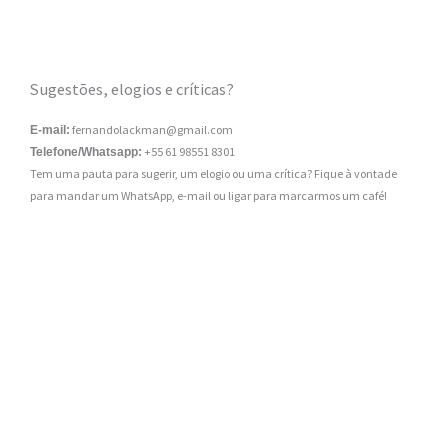
Sugestões, elogios e críticas?
fernandolackman@gmail.com
E-mail:
+55 61 98551 8301
Telefone/Whatsapp:
Tem uma pauta para sugerir, um elogio ou uma crítica? Fique à vontade
para mandar um WhatsApp, e-mail ou ligar para marcarmos um café!