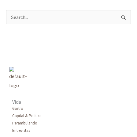
P
e
s
q
u
i
s
a
r
Vida
p
Gastrô
Capital & Política
o
Perambulando
r
Entrevistas
: