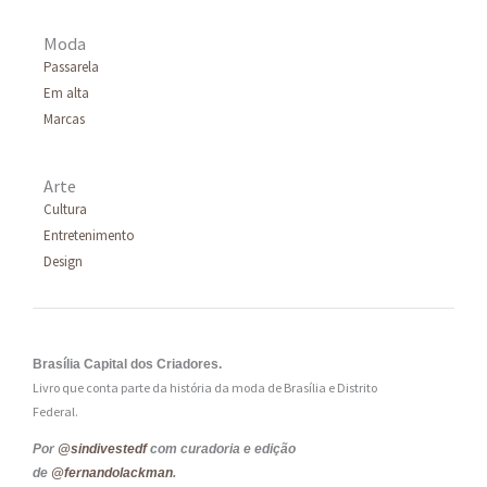
Moda
Passarela
Em alta
Marcas
Arte
Cultura
Entretenimento
Design
Brasília Capital dos Criadores.
Livro que conta parte da história da moda de Brasília e Distrito
Federal.
Por
@sindivestedf
com curadoria e edição
de
@fernandolackman
.