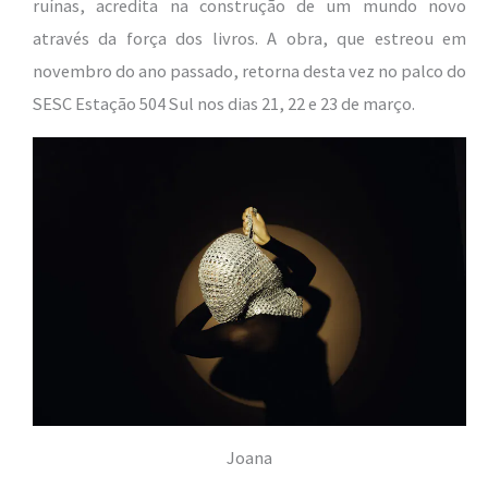
ruínas, acredita na construção de um mundo novo
através da força dos livros. A obra, que estreou em
novembro do ano passado, retorna desta vez no palco do
SESC Estação 504 Sul nos dias 21, 22 e 23 de março.
Joana