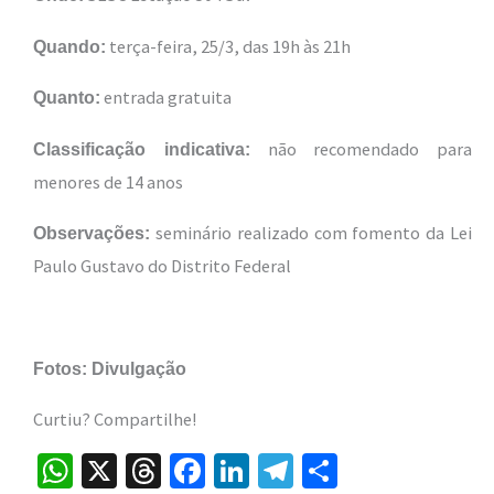
terça-feira, 25/3, das 19h às 21h
Quando:
entrada gratuita
Quanto:
não recomendado para
Classificação indicativa:
menores de 14 anos
seminário realizado com fomento da Lei
Observações:
Paulo Gustavo do Distrito Federal
Fotos: Divulgação
Curtiu? Compartilhe!
W
X
T
Fa
Li
Te
S