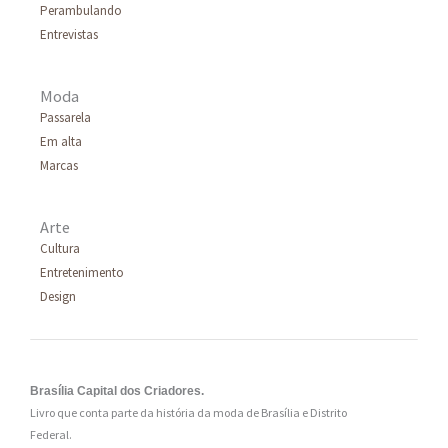
Perambulando
r
Entrevistas
:
Moda
Passarela
Em alta
Marcas
Arte
Cultura
Entretenimento
Design
Brasília Capital dos Criadores.
Livro que conta parte da história da moda de Brasília e Distrito
Federal.