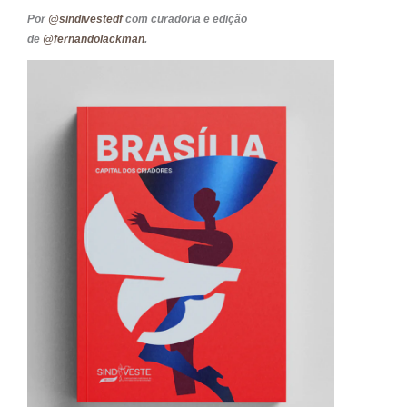
Por
@sindivestedf
com curadoria e edição
de
@fernandolackman
.