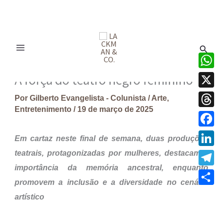
Ir
para
Pesq
o
conteúdo
What
A força do teatro negro feminino
X
Por
Gilberto Evangelista - Colunista
/
Arte
,
Entretenimento
/
19 de março de 2025
Thre
Face
Em cartaz neste final de semana, duas produções
teatrais, protagonizadas por mulheres, destacam a
Linke
importância da memória ancestral, enquanto
Tele
promovem a inclusão e a diversidade no cenário
Share
artístico