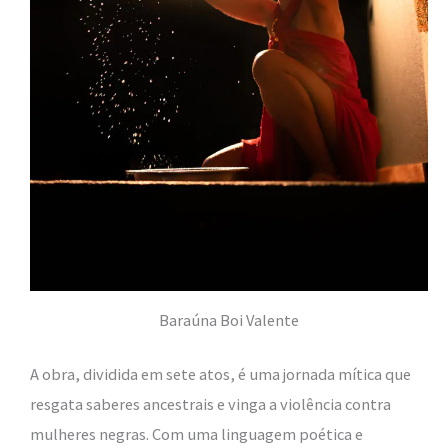
Baraúna Boi Valente
A obra, dividida em sete atos, é uma jornada mítica que
resgata saberes ancestrais e vinga a violência contra
mulheres negras. Com uma linguagem poética e