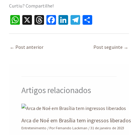
Curtiu? Compartilhe!
W
X
T
Fa
Li
Te
S
h
hr
ce
n
le
h
at
ea
b
ke
gr
ar
sA
ds
o
dI
a
e
←
Post anterior
Post seguinte
→
p
o
n
m
p
k
Artigos relacionados
Arca de Noé em Brasília tem ingressos liberados
Entretenimento
/ Por
Fernando Lackman
/
31 de janeiro de 2023