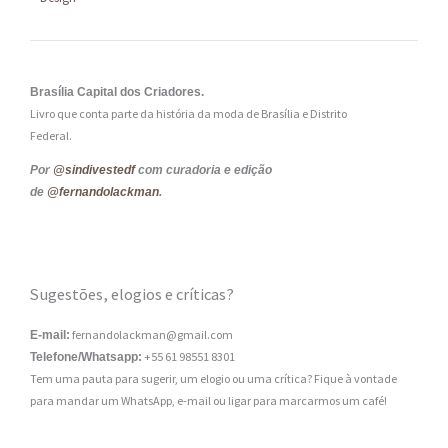
Brasília Capital dos Criadores.
Livro que conta parte da história da moda de Brasília e Distrito
Federal.
Por
@sindivestedf
com curadoria e edição
de
@fernandolackman
.
Sugestões, elogios e críticas?
fernandolackman@gmail.com
E-mail:
+55 61 98551 8301
Telefone/Whatsapp:
Tem uma pauta para sugerir, um elogio ou uma crítica? Fique à vontade
para mandar um WhatsApp, e-mail ou ligar para marcarmos um café!