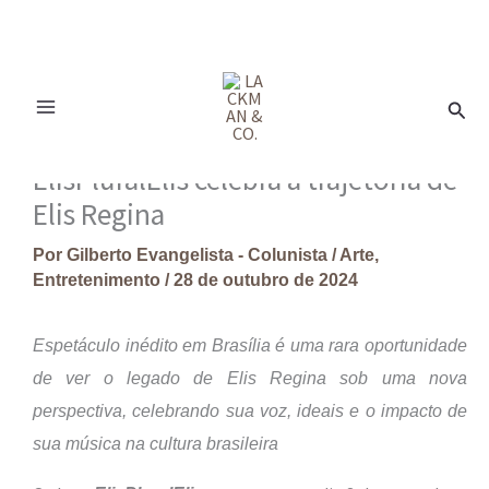
Ir
para
Pesq
o
conteúdo
ElisPluralElis celebra a trajetória de
Elis Regina
Por
Gilberto Evangelista - Colunista
/
Arte
,
Entretenimento
/
28 de outubro de 2024
Espetáculo inédito em Brasília é uma rara oportunidade
de ver o legado de Elis Regina sob uma nova
perspectiva, celebrando sua voz, ideais e o impacto de
sua música na cultura brasileira