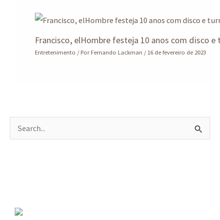
Francisco, elHombre festeja 10 anos com disco e 
Entretenimento
/ Por
Fernando Lackman
/
16 de fevereiro de 2023
P
e
s
q
u
i