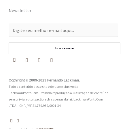
Newsletter
E
-
m
Inscreva-se
a
i
l
:
Copyright © 2009-2023 Fernando Lackman.
Todo o conteúdo deste site é de uso exclusivo da
*
LackmanPontoCom. Proibida reprodução ou utilização de conteúdo
sem prévia autorização, sob as penas da lei.
LackmanPontoCom
LTDA – CNPJ/MF 21.789.989/0001-34