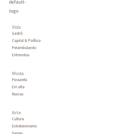
s
a
r
Vida
p
Gastrô
Capital & Política
o
Perambulando
r
Entrevistas
:
Moda
Passarela
Em alta
Marcas
Arte
Cultura
Entretenimento
Design