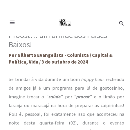
Ir
Pesq
para
o
Proost… um brinde aos Países
conteúdo
Baixos!
Por
Gilberto Evangelista - Colunista
/
Capital &
Política
,
Vida
/
3 de outubro de 2024
Se brindar à vida durante um bom
happy hour
recheado
de amigos já é um programa para lá de gostosinho,
imagine trocar o “
saúde
” por “
proost
” e o limão por
laranja ou maracujá na hora de preparar as caipirinhas!
Pois é, pessoal, foi exatamente isso que aconteceu na
noite desta quarta-feira (02), durante o evento