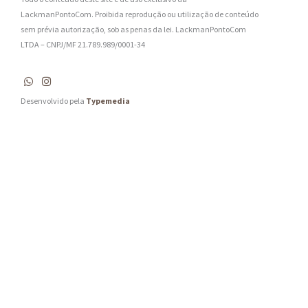
*
LackmanPontoCom. Proibida reprodução ou utilização de conteúdo
sem prévia autorização, sob as penas da lei.
LackmanPontoCom
LTDA – CNPJ/MF 21.789.989/0001-34
Desenvolvido pela
Typemedia