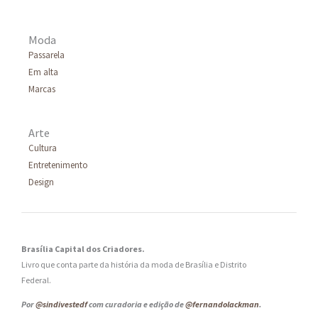
Moda
Passarela
Em alta
Marcas
Arte
Cultura
Entretenimento
Design
Brasília Capital dos Criadores.
Livro que conta parte da história da moda de Brasília e Distrito
Federal.
Por
@sindivestedf
com curadoria e edição de
@fernandolackman
.