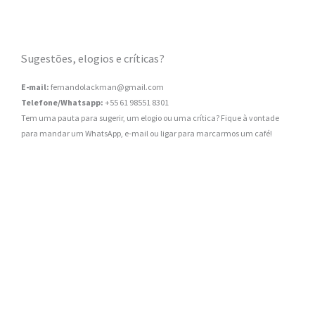
Sugestões, elogios e críticas?
E-mail:
fernandolackman@gmail.com
Telefone/Whatsapp:
+55 61 98551 8301
Tem uma pauta para sugerir, um elogio ou uma crítica? Fique à vontade
para mandar um WhatsApp, e-mail ou ligar para marcarmos um café!