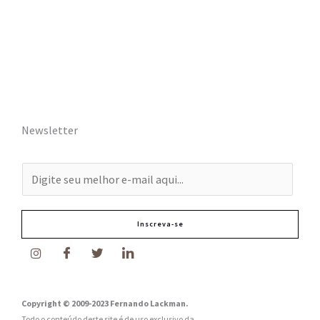
Newsletter
E
-
m
Inscreva-se
a
i
l
:
Copyright © 2009-2023 Fernando Lackman.
Todo o conteúdo deste site é de uso exclusivo da