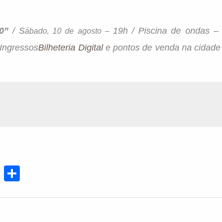
80”
/ S
19h / Piscina de ondas –
ábado, 10 de agosto –
 Ingressos
Bilheteria Digital
e pontos de venda na cidade 
Te
S
le
h
gr
ar
a
e