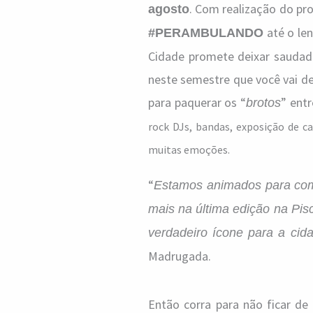
. Com realização do pr
agosto
até o le
#PERAMBULANDO
Cidade promete deixar saudade
neste semestre que você vai dei
para paquerar os “
” ent
brotos
rock DJs, bandas, exposição de c
muitas emoções.
“
Estamos animados para comp
mais na última edição na Pi
verdadeiro ícone para a cid
Madrugada.
Então corra para não ficar de