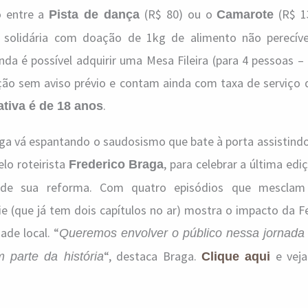
 entre a
(R$ 80) ou o
(R$ 13
Pista de dança
Camarote
 solidária com doação de 1kg de alimento não perecíve
da é possível adquirir uma Mesa Fileira (para 4 pessoas –
ração sem aviso prévio e contam ainda com taxa de serviço
.
ativa é de 18 anos
ga vá espantando o saudosismo que bate à porta assistindo
pelo roteirista
, para celebrar a última edi
Frederico Braga
 de sua reforma. Com quatro episódios que mesclam
rie (que já tem dois capítulos no ar) mostra o impacto da F
de local. “
Queremos envolver o público nessa jornada 
“, destaca Braga.
e veja
 parte da história
Clique aqui