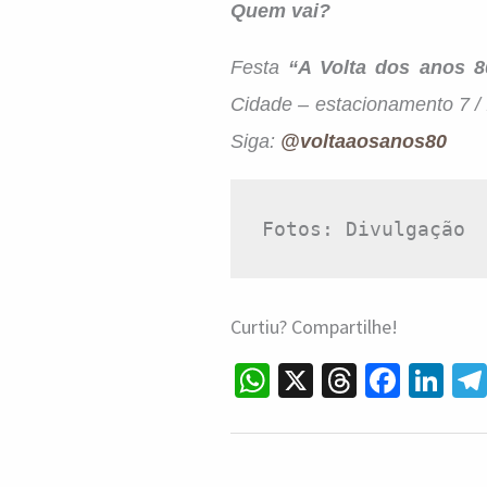
Quem vai?
Festa
“A Volta dos anos 
Cidade – estacionamento 7 /
Siga:
@voltaaosanos80
Fotos: Divulgação
Curtiu? Compartilhe!
W
X
T
Fa
Li
h
hr
ce
n
at
ea
b
ke
sA
ds
o
dI