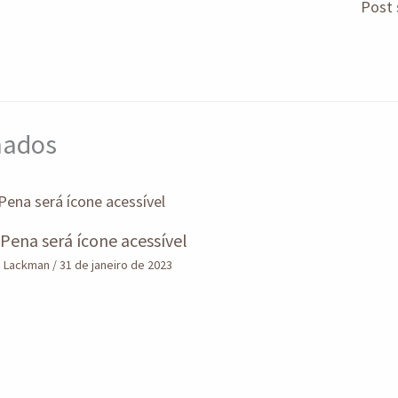
Post 
m
onados
Pena será ícone acessível
o Lackman
/
31 de janeiro de 2023