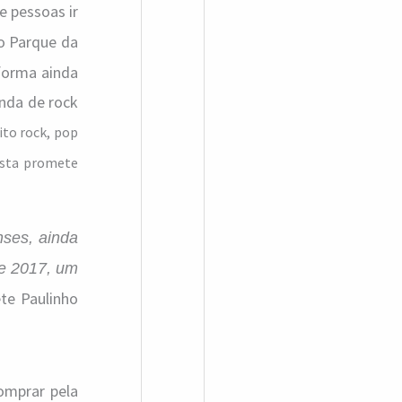
a
de pessoas ir
no Parque da
r
forma ainda
p
anda de rock
o
to rock, pop
r
festa promete
:
nses, ainda
de 2017, um
te Paulinho
comprar pela