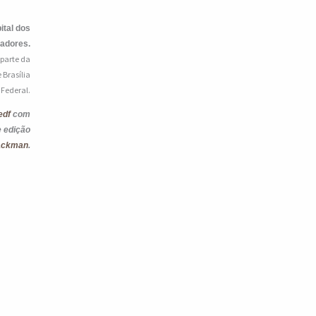
ital dos
iadores.
 parte da
 Brasília
o Federal.
edf
com
e edição
ackman
.