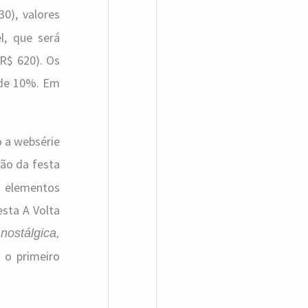
0), valores
l, que será
 R$ 620). Os
 de 10%. Em
 a websérie
ção da festa
 elementos
esta A Volta
nostálgica,
 o primeiro