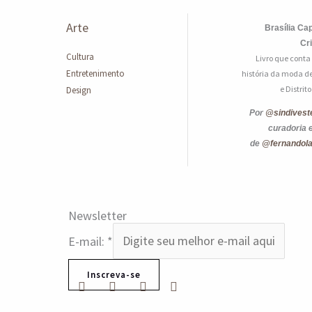
Arte
Brasília Cap
Cr
Cultura
Livro que conta
Entretenimento
história da moda de
e Distrit
Design
Por
@sindivest
curadoria 
de
@fernandol
Newsletter
E-mail:
*
Inscreva-se