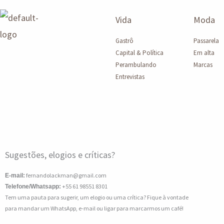
Vida
Moda
Gastrô
Passarela
Capital & Política
Em alta
Perambulando
Marcas
Entrevistas
Sugestões, elogios e críticas?
fernandolackman@gmail.com
E-mail:
+55 61 98551 8301
Telefone/Whatsapp:
Tem uma pauta para sugerir, um elogio ou uma crítica? Fique à vontade
para mandar um WhatsApp, e-mail ou ligar para marcarmos um café!