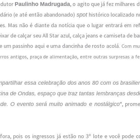
odutor
, o agito que já fez milhares 
Paulinho Madrugada
ndário (e até então abandonado)
histórico localizado 
spot
s. Mas não é diante da notícia que o lugar entrará em re
xar de calçar seu All Star azul, calça jeans e camiseta de b
re um passinho aqui e uma dancinha de rosto acolá.
Com mui
arros antigos, praça de alimentação, entre outras surpresas a 
artilhar essa celebração dos anos 80 com os brasilie
scina de Ondas, espaço que traz tantas lembranças des
“, prome
ade. O evento será muito animado e nostálgico
 fora, pois os ingressos já estão no 3º lote e você pode 