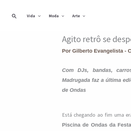
Ir
para
Pesquisar
Vida
Moda
Arte
o
conteúdo
Agito retrô se des
Por
Gilberto Evangelista - 
Com DJs, bandas, carros
Madrugada faz a última edi
de Ondas
Está chegando ao fim uma era
Piscina de Ondas da Festa