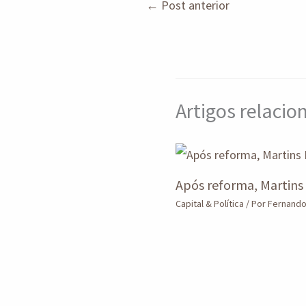
←
Post anterior
p
o
n
p
k
Artigos relaci
Após reforma, Martins 
Capital & Política
/ Por
Fernand